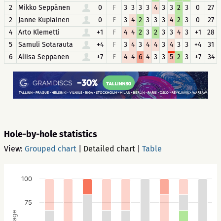
2
Mikko Seppänen
0
F
3
3
3
3
4
3
3
2
3
0
27
2
Janne Kupiainen
0
F
3
4
2
3
3
3
4
2
3
0
27
4
Arto Klemetti
+1
F
4
4
2
3
2
3
3
4
3
+1
28
5
Samuli Sotarauta
+4
F
3
4
3
4
4
3
4
3
3
+4
31
6
Aliisa Seppänen
+7
F
4
4
6
4
3
3
5
2
3
+7
34
Hole-by-hole statistics
View:
Grouped chart
|
Detailed chart
|
Table
100
75