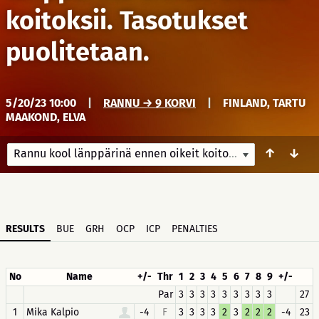
koitoksii. Tasotukset
puolitetaan.
5/20/23 10:00
|
RANNU → 9 KORVI
|
FINLAND, TARTU
MAAKOND, ELVA
↑
↓
Rannu kool länppärinä ennen oikeit koitoksii. Tasotukset puolitetaan.
RESULTS
BUE
GRH
OCP
ICP
PENALTIES
No
Name
+/-
Thr
1
2
3
4
5
6
7
8
9
+/-
Par
3
3
3
3
3
3
3
3
3
27
1
Mika Kalpio
-4
F
3
3
3
3
2
3
2
2
2
-4
23