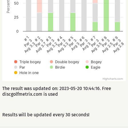
Percentage
50
25
0
# 5
# 4
# 3
# 2
# 1
# 9
# 8
# 7
# 6
Par 3
Par 3
Par 3
Par 3
Par 3
Par 3
Par 3
Par 3
Par 3
Avg 3
Avg 3.3
Avg 3.2
Avg 3.7
Avg 3.3
Avg 2.8
Avg 2.5
Avg 3.5
Avg 3
Triple bogey
Double bogey
Bogey
Par
Birdie
Eagle
Hole in one
Highcharts.com
The result was updated on: 2023-05-20 10:44:16. Free
discgolfmetrix.com is used
Results will be updated every 30 seconds!