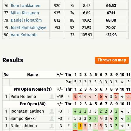
76
Roni Laukkanen
920
75
8.47
66.53
77
Miika Rissanen
935
74
6.89
67.11
78
Daniel Florström
812
88
19.92
68.08
79
Josef Ramadingaye
793
92
21.93
70.07
80
Aatu Kotiranta
73
105.93
-32.93
Results
Throws on map
No
Name
+/-
Thr
1
2
3
4
5
6
7
8
9
10
11
Par
5
3
3
3
3
3
3
3
3
4
3
Pro Open Women (1)
+/-
Thr
1
2
3
4
5
6
7
8
9
10
11
1
Piitu Hollemo
+19
F
9
4
4
4
4
6
4
3
5
4
5
Pro Open (80)
+/-
Thr
1
2
3
4
5
6
7
8
9
10
11
1
Joonatan Jaatinen
-3
F
4
2
2
3
3
2
2
3
2
4
3
1
Sampo Riekki
-3
F
5
3
3
2
2
4
3
4
2
4
2
1
Niilo Lahtinen
-3
F
4
1
5
3
4
5
3
3
2
4
3