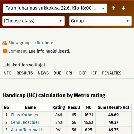
↑
↓
Talin Juhannus viikkokisa 22.6. Klo 18:00
6/22/23 18:00
Show groups:
click here
Comment:
Lue info huolellisesti.
Lahjakorttien voittajat
INFO
RESULTS
NEWS
BUE
GRH
OCP
ICP
PENALTIES
Handicap (HC) calculation by Metrix rating
No
Name
Rating
Result
HC
Sum (Result-HC)
1
Elias Korhonen
846
65
16.31
48.69
2
Eemil Roschier
843
66
16.63
49.37
3
Aaron Teerimäki
941
56
6.25
49.75