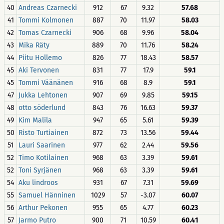
40
Andreas Czarnecki
912
67
9.32
57.68
41
Tommi Kolmonen
887
70
11.97
58.03
42
Tomas Czarnecki
906
68
9.96
58.04
43
Mika Räty
889
70
11.76
58.24
44
Piitu Hollemo
826
77
18.43
58.57
45
Aki Tervonen
831
77
17.9
59.1
45
Tommi Väänänen
916
68
8.9
59.1
47
Jukka Lehtonen
907
69
9.85
59.15
48
otto söderlund
843
76
16.63
59.37
49
Kim Malila
947
65
5.61
59.39
50
Risto Turtiainen
872
73
13.56
59.44
51
Lauri Saarinen
977
62
2.44
59.56
52
Timo Kotilainen
968
63
3.39
59.61
52
Toni Syrjänen
968
63
3.39
59.61
54
Aku lindroos
931
67
7.31
59.69
55
Samuel Hänninen
1029
57
-3.07
60.07
56
Arthur Pekonen
955
65
4.77
60.23
57
Jarmo Putro
900
71
10.59
60.41