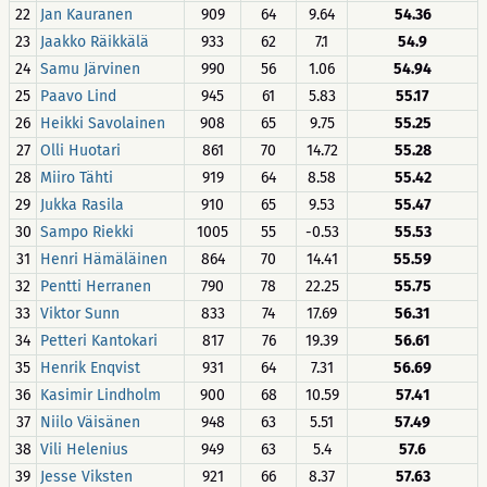
22
Jan Kauranen
909
64
9.64
54.36
23
Jaakko Räikkälä
933
62
7.1
54.9
24
Samu Järvinen
990
56
1.06
54.94
25
Paavo Lind
945
61
5.83
55.17
26
Heikki Savolainen
908
65
9.75
55.25
27
Olli Huotari
861
70
14.72
55.28
28
Miiro Tähti
919
64
8.58
55.42
29
Jukka Rasila
910
65
9.53
55.47
30
Sampo Riekki
1005
55
-0.53
55.53
31
Henri Hämäläinen
864
70
14.41
55.59
32
Pentti Herranen
790
78
22.25
55.75
33
Viktor Sunn
833
74
17.69
56.31
34
Petteri Kantokari
817
76
19.39
56.61
35
Henrik Enqvist
931
64
7.31
56.69
36
Kasimir Lindholm
900
68
10.59
57.41
37
Niilo Väisänen
948
63
5.51
57.49
38
Vili Helenius
949
63
5.4
57.6
39
Jesse Viksten
921
66
8.37
57.63