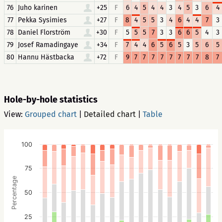
76
Juho karinen
+25
F
6
4
5
4
4
3
4
5
3
6
4
77
Pekka Sysimies
+27
F
8
4
5
5
3
4
6
4
4
7
3
78
Daniel Florström
+30
F
5
5
5
7
3
3
6
6
5
4
3
79
Josef Ramadingaye
+34
F
7
4
4
6
5
6
5
3
5
6
5
80
Hannu Hästbacka
+72
F
9
7
7
7
7
7
7
7
7
8
7
Hole-by-hole statistics
View:
Grouped chart
|
Detailed chart
|
Table
100
75
Percentage
50
25