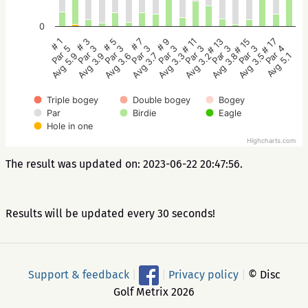
0
# 5
# 3
# 1
# 17
# 15
# 13
# 11
# 9
# 7
Par 3
Par 3
Par 5
Par 4
Par 3
Par 3
Par 3
Par 3
Par 3
Avg 3.6
Avg 3.9
Avg 5.9
Avg 5.1
Avg 3.5
Avg 3.8
Avg 3.2
Avg 3.3
Avg 3.7
Triple bogey
Double bogey
Bogey
Par
Birdie
Eagle
Hole in one
Highcharts.com
The result was updated on: 2023-06-22 20:47:56.
Results will be updated every 30 seconds!
Support & feedback
|
|
Privacy policy
|
© Disc
Golf Metrix 2026