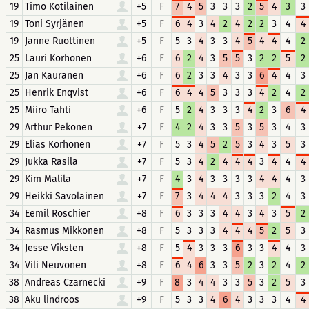
19
Timo Kotilainen
+5
F
7
4
5
3
3
3
2
5
4
3
3
19
Toni Syrjänen
+5
F
6
4
3
4
2
4
2
2
3
4
4
19
Janne Ruottinen
+5
F
5
3
4
3
3
4
5
4
4
4
2
25
Lauri Korhonen
+6
F
6
2
4
3
5
5
3
2
2
5
2
25
Jan Kauranen
+6
F
6
2
3
3
4
3
3
6
4
4
3
25
Henrik Enqvist
+6
F
6
4
4
5
3
3
3
4
2
4
2
25
Miiro Tähti
+6
F
5
2
4
3
3
3
4
2
3
6
4
29
Arthur Pekonen
+7
F
4
2
4
3
3
5
3
5
3
4
3
29
Elias Korhonen
+7
F
5
3
4
5
2
5
3
4
3
5
3
29
Jukka Rasila
+7
F
5
3
4
2
4
4
4
3
4
4
4
29
Kim Malila
+7
F
4
3
4
3
3
3
3
4
4
4
3
29
Heikki Savolainen
+7
F
7
3
4
4
4
3
3
3
2
4
3
34
Eemil Roschier
+8
F
6
3
3
3
4
4
3
4
3
5
2
34
Rasmus Mikkonen
+8
F
5
3
3
3
4
4
4
5
2
5
3
34
Jesse Viksten
+8
F
5
4
3
3
3
6
3
3
4
4
3
34
Vili Neuvonen
+8
F
6
4
6
3
3
5
2
3
2
4
2
38
Andreas Czarnecki
+9
F
8
3
4
4
3
3
5
3
2
5
3
38
Aku lindroos
+9
F
5
3
3
4
6
4
3
3
3
4
4