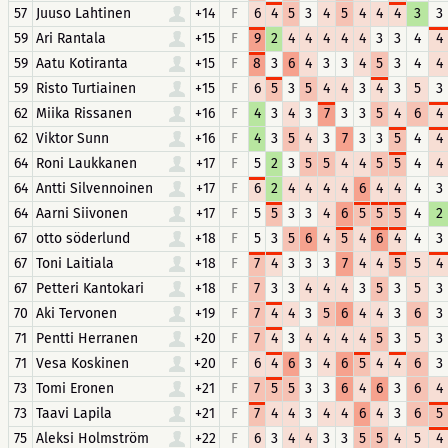
57
Juuso Lahtinen
+14
F
6
4
5
3
4
5
4
4
4
3
3
59
Ari Rantala
+15
F
9
2
4
4
4
4
4
3
3
4
4
59
Aatu Kotiranta
+15
F
8
3
6
4
3
3
4
5
3
4
4
59
Risto Turtiainen
+15
F
6
5
3
5
4
4
3
4
3
5
3
62
Miika Rissanen
+16
F
4
3
4
3
7
3
3
5
4
6
4
62
Viktor Sunn
+16
F
4
3
5
4
3
7
3
3
5
4
4
64
Roni Laukkanen
+17
F
5
2
3
5
5
4
4
5
5
4
4
64
Antti Silvennoinen
+17
F
6
2
4
4
4
4
6
4
4
4
3
64
Aarni Siivonen
+17
F
5
5
3
3
4
6
5
5
5
4
2
67
otto söderlund
+18
F
5
3
5
6
4
5
4
6
4
4
3
67
Toni Laitiala
+18
F
7
4
3
3
3
7
4
4
5
5
4
67
Petteri Kantokari
+18
F
7
3
3
4
4
4
3
5
3
5
3
70
Aki Tervonen
+19
F
7
4
4
3
5
6
4
4
3
6
3
71
Pentti Herranen
+20
F
7
4
3
4
4
4
4
5
3
5
3
71
Vesa Koskinen
+20
F
6
4
6
3
4
6
5
4
4
6
3
73
Tomi Eronen
+21
F
7
5
5
3
3
6
4
6
3
6
4
73
Taavi Lapila
+21
F
7
4
4
3
4
4
6
4
3
6
5
75
Aleksi Holmström
+22
F
6
3
4
4
3
3
5
5
4
5
4