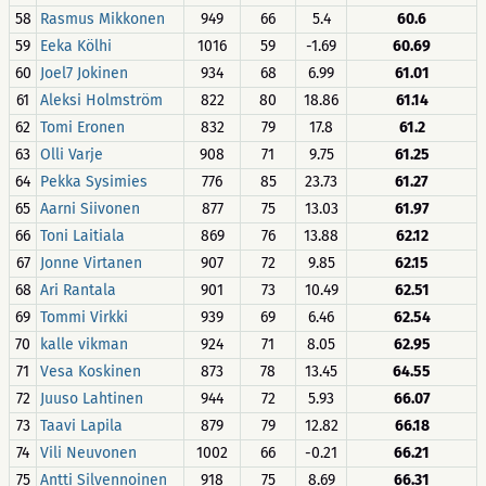
58
Rasmus Mikkonen
949
66
5.4
60.6
59
Eeka Kölhi
1016
59
-1.69
60.69
60
Joel7 Jokinen
934
68
6.99
61.01
61
Aleksi Holmström
822
80
18.86
61.14
62
Tomi Eronen
832
79
17.8
61.2
63
Olli Varje
908
71
9.75
61.25
64
Pekka Sysimies
776
85
23.73
61.27
65
Aarni Siivonen
877
75
13.03
61.97
66
Toni Laitiala
869
76
13.88
62.12
67
Jonne Virtanen
907
72
9.85
62.15
68
Ari Rantala
901
73
10.49
62.51
69
Tommi Virkki
939
69
6.46
62.54
70
kalle vikman
924
71
8.05
62.95
71
Vesa Koskinen
873
78
13.45
64.55
72
Juuso Lahtinen
944
72
5.93
66.07
73
Taavi Lapila
879
79
12.82
66.18
74
Vili Neuvonen
1002
66
-0.21
66.21
75
Antti Silvennoinen
918
75
8.69
66.31