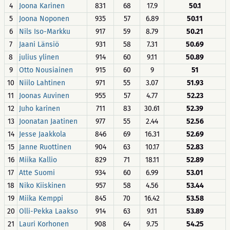
4
Joona Karinen
831
68
17.9
50.1
5
Joona Noponen
935
57
6.89
50.11
6
Nils Iso-Markku
917
59
8.79
50.21
7
Jaani Länsiö
931
58
7.31
50.69
8
julius ylinen
914
60
9.11
50.89
9
Otto Nousiainen
915
60
9
51
10
Niilo Lahtinen
971
55
3.07
51.93
11
Joonas Auvinen
955
57
4.77
52.23
12
Juho karinen
711
83
30.61
52.39
13
Joonatan Jaatinen
977
55
2.44
52.56
14
Jesse Jaakkola
846
69
16.31
52.69
15
Janne Ruottinen
904
63
10.17
52.83
16
Miika Kallio
829
71
18.11
52.89
17
Atte Suomi
934
60
6.99
53.01
18
Niko Kiiskinen
957
58
4.56
53.44
19
Miika Kemppi
845
70
16.42
53.58
20
Olli-Pekka Laakso
914
63
9.11
53.89
21
Lauri Korhonen
908
64
9.75
54.25