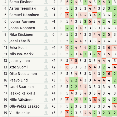
4
Samu Järvinen
-2
F
6
2
4
3
2
4
3
2
4
3
3
4
Aaron Teerimäki
-2
F
5
2
3
3
3
4
4
3
3
3
2
6
Samuel Hänninen
-1
F
7
2
3
4
4
3
4
2
3
4
2
6
Joonas Auvinen
-1
F
5
4
3
3
2
5
3
4
2
4
2
6
Joona Noponen
-1
F
4
2
3
4
3
3
3
3
3
4
3
9
Niko Kiiskinen
0
F
5
2
3
4
3
3
4
4
2
5
3
9
Jaani Länsiö
0
F
5
2
4
4
3
3
3
4
3
4
3
11
Eeka Kölhi
+1
F
6
2
4
4
4
2
2
3
3
6
4
11
Nils Iso-Markku
+1
F
5
2
3
4
2
3
2
5
3
5
3
13
julius ylinen
+2
F
5
4
5
3
3
3
3
4
4
4
3
13
Atte Suomi
+2
F
6
3
3
3
3
5
4
3
2
4
4
13
Otto Nousiainen
+2
F
5
3
4
3
3
3
4
3
2
6
2
16
Paavo Lind
+3
F
6
2
2
4
3
3
4
4
4
4
2
17
Lauri Saarinen
+4
F
5
2
2
4
4
3
3
3
3
4
3
17
Jaakko Räikkälä
+4
F
5
4
3
3
4
3
3
4
3
4
3
19
Niilo Väisänen
+5
F
6
4
2
4
2
3
6
4
2
4
2
19
Olli-Pekka Laakso
+5
F
5
2
3
3
3
3
3
3
3
4
4
19
Vili Helenius
+5
F
7
2
3
3
4
4
2
3
2
3
2