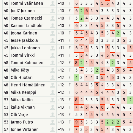
40
Tommi Väänänen
+10
F
6
3
3
3
4
5
5
4
3
4
3
40
Joel7 Jokinen
+10
F
6
2
6
4
4
3
3
3
3
4
3
40
Tomas Czarnecki
+10
F
5
2
4
3
3
4
4
3
4
4
3
40
Kasimir Lindholm
+10
F
6
3
3
4
4
5
3
3
5
4
3
40
Joona Karinen
+10
F
6
4
5
4
3
5
3
4
2
4
3
45
Jesse Jaakkola
+11
F
6
4
4
5
3
3
3
3
3
5
3
45
Jukka Lehtonen
+11
F
6
4
5
3
3
3
5
3
3
4
5
45
Tommi Virkki
+11
F
5
5
4
3
3
4
5
4
4
4
3
48
Tommi Kolmonen
+12
F
8
2
4
5
4
4
3
2
3
4
5
48
Mika Räty
+12
F
5
4
3
3
2
5
4
3
5
5
4
48
Olli Huotari
+12
F
4
3
4
4
3
5
4
5
3
4
3
48
Henri Hämäläinen
+12
F
6
4
4
3
5
4
3
3
4
4
3
48
Miika Kemppi
+12
F
6
4
4
4
5
4
4
4
3
5
3
53
Miika Kallio
+13
F
8
4
3
3
3
5
4
3
3
5
2
53
kalle vikman
+13
F
7
4
5
4
4
6
3
4
4
4
3
53
Olli Varje
+13
F
5
3
4
5
4
4
4
4
4
5
4
53
Jarmo Putro
+13
F
9
5
3
3
3
5
2
2
2
5
4
57
Jonne Virtanen
+14
F
7
3
5
3
4
5
4
3
4
4
3