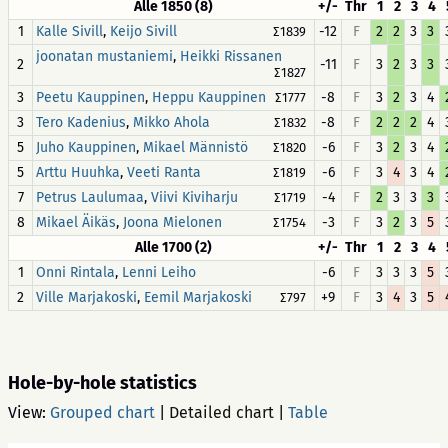
Alle 1850 (8)
+/-
Thr
1
2
3
4
1
,
-12
F
2
2
3
3
Kalle Sivill
Keijo Sivill
∑1839
,
joonatan mustaniemi
Heikki Rissanen
2
-11
F
3
2
3
3
∑1827
3
,
-8
F
3
2
3
4
Peetu Kauppinen
Heppu Kauppinen
∑1777
3
,
-8
F
2
2
2
4
Tero Kadenius
Mikko Ahola
∑1832
5
,
-6
F
3
2
3
4
Juho Kauppinen
Mikael Männistö
∑1820
5
,
-6
F
3
4
3
4
Arttu Huuhka
Veeti Ranta
∑1819
7
,
-4
F
2
3
3
3
Petrus Laulumaa
Viivi Kiviharju
∑1719
8
,
-3
F
3
2
3
5
Mikael Äikäs
Joona Mielonen
∑1754
Alle 1700 (2)
+/-
Thr
1
2
3
4
1
,
-6
F
3
3
3
5
Onni Rintala
Lenni Leiho
2
,
+9
F
3
4
3
5
Ville Marjakoski
Eemil Marjakoski
∑797
Hole-by-hole statistics
View:
Grouped chart
|
Detailed chart
|
Table