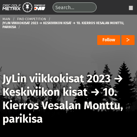
MAIN
FIND COMPETITION
JYLIN VIIKKOKISAT 2023 → KESKIVIIKON KISAT → 10. KIERROS VESALAN MONTTU,
PARIKISA
Follow
JyLin viikkokisat 2023
→
Keskiviikon kisat
→
10.
Kierros Vesalan Monttu,
parikisa