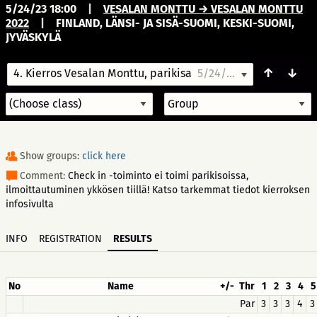
5/24/23 18:00
|
VESALAN MONTTU → VESALAN MONTTU
2022
|
FINLAND, LÄNSI- JA SISÄ-SUOMI, KESKI-SUOMI,
JYVÄSKYLÄ
↑
↓
4. Kierros Vesalan Monttu, parikisa
5/24/23 18:00
Show groups:
click here
Comment:
Check in -toiminto ei toimi parikisoissa,
ilmoittautuminen ykkösen tiillä! Katso tarkemmat tiedot kierroksen
infosivulta
INFO
REGISTRATION
RESULTS
No
Name
+/-
Thr
1
2
3
4
5
Par
3
3
3
4
3