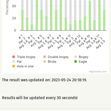
Percentage
50
25
0
# 5
# 3
# 1
# 17
# 15
# 13
# 11
# 9
# 7
Par 3
Par 3
Par 3
Par 3
Par 4
Par 4
Par 3
Par 3
Par 4
Avg 2.6
Avg 3
Avg 2.6
Avg 2.3
Avg 3.4
Avg 4
Avg 3
Avg 2.3
Avg 3.3
Triple bogey
Double bogey
Bogey
Par
Birdie
Eagle
Hole in one
Highcharts.com
The result was updated on: 2023-05-24 20:18:19.
Results will be updated every 30 seconds!