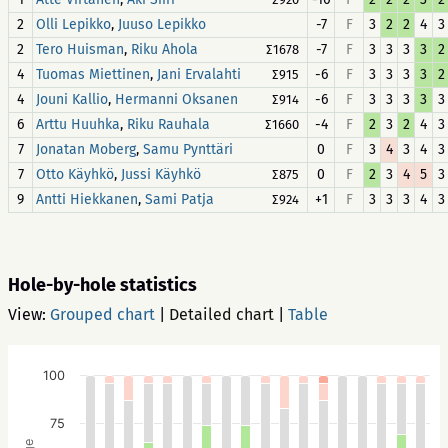
2
,
-7
F
3
2
2
4
3
Olli Lepikko
Juuso Lepikko
2
,
-7
F
3
3
3
3
2
Tero Huisman
Riku Ahola
∑1678
4
,
-6
F
3
3
3
3
2
Tuomas Miettinen
Jani Ervalahti
∑915
4
,
-6
F
3
3
3
3
3
Jouni Kallio
Hermanni Oksanen
∑914
6
,
-4
F
2
3
2
4
3
Arttu Huuhka
Riku Rauhala
∑1660
7
,
0
F
3
4
3
4
3
Jonatan Moberg
Samu Pynttäri
7
,
0
F
2
3
4
5
3
Otto Käyhkö
Jussi Käyhkö
∑875
9
,
+1
F
3
3
3
4
3
Antti Hiekkanen
Sami Patja
∑924
Hole-by-hole statistics
View:
Grouped chart
|
Detailed chart
|
Table
100
75