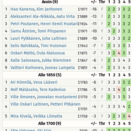
Avoin (9)
+/-
Thr
1
2
3
4
5
1
,
-16
F
2
2
3
3
2
Hao Kanerva
Kim Janhonen
∑1971
2
,
-13
F
2
3
3
3
2
Aleksanteri Ala-Nikkola
Aatu Virta
∑1889
3
,
-11
F
2
3
3
3
2
Petri Poutanen
Henri-Eemil Huotari
∑1924
4
,
-10
F
3
2
3
3
2
Samu Åström
Tomi Piispanen
∑1971
4
,
-10
F
3
3
3
3
2
Lauri Pylkkänen
Juha Laitinen
∑1889
6
,
-7
F
2
3
3
3
3
Eelis Rahikkala
Timi Huisman
∑1943
6
,
-7
F
3
2
4
3
3
Oskari Mättö
Oula Alaluusua
∑1875
8
,
-6
F
2
3
3
4
3
Kalle Salovaara
Jukka Nieminen
∑1847
9
,
-4
F
2
3
3
4
3
Valtteri Korhonen
Joonas Lampela
∑1851
Alle 1850 (5)
+/-
Thr
1
2
3
4
5
1
,
-6
F
3
3
3
3
2
Ari Hönnilä
Vesa Lääveri
∑1783
2
,
-5
F
3
3
4
3
3
Rolf Mätäsaho
Tero Kadenius
∑1786
2
,
-5
F
2
3
3
3
3
Ville Ilmonen
joonatan mustaniemi
∑1770
,
Ville Oskari Laitinen
Petteri Pitkänen
4
-4
F
3
3
3
4
2
∑1701
5
,
-3
F
3
2
3
3
4
Mira Kivelä
Veikka Liimatta
∑1758
Alle 1700 (9)
+/-
Thr
1
2
3
4
5
1
,
-10
F
2
2
2
3
2
Atte Virtanen
Aki Siiri
∑920