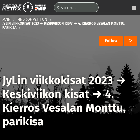
MAIN
FIND COMPETITION
JYLIN VIIKKOKISAT 2023 → KESKIVIIKON KISAT → 4. KIERROS VESALAN MONTTU,
PARIKISA
Follow
JyLin viikkokisat 2023
→
Keskiviikon kisat
→
4.
Kierros Vesalan Monttu,
parikisa