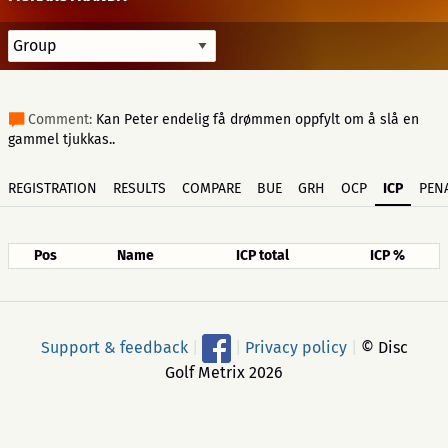
Comment:
Kan Peter endelig få drømmen oppfylt om å slå en
gammel tjukkas..
REGISTRATION
RESULTS
COMPARE
BUE
GRH
OCP
ICP
PENA
Pos
Name
ICP total
ICP %
Support & feedback
|
|
Privacy policy
|
© Disc
Golf Metrix 2026