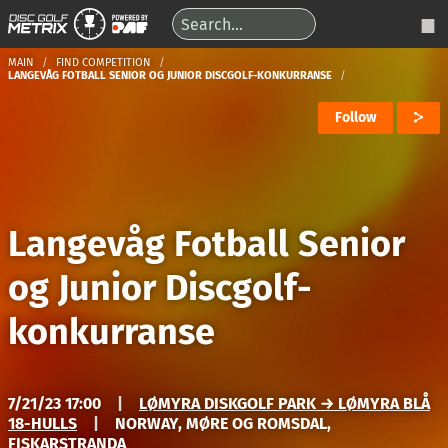
MAIN
FIND COMPETITION
LANGEVÅG FOTBALL SENIOR OG JUNIOR DISCGOLF-KONKURRANSE
Follow
Langevåg Fotball Senior
og Junior Discgolf-
konkurranse
7/21/23 17:00
|
LØMYRA DISKGOLF PARK → LØMYRA BLÅ
18-HULLS
|
NORWAY, MØRE OG ROMSDAL,
FISKARSTRANDA