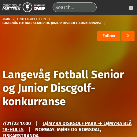
MAIN
FIND COMPETITION
LANGEVÅG FOTBALL SENIOR OG JUNIOR DISCGOLF-KONKURRANSE
Follow
Langevåg Fotball Senior
og Junior Discgolf-
konkurranse
7/21/23 17:00
|
LØMYRA DISKGOLF PARK → LØMYRA BLÅ
18-HULLS
|
NORWAY, MØRE OG ROMSDAL,
FISKARSTRANDA