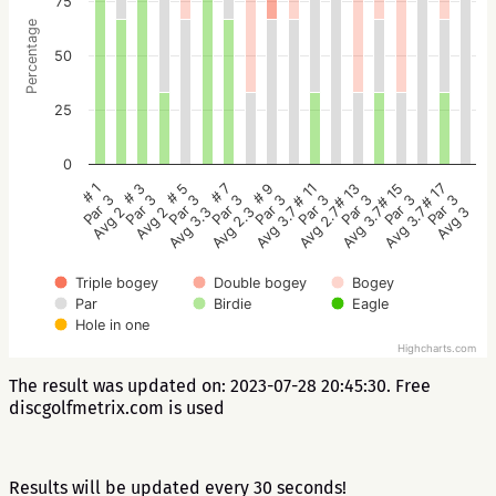
75
Percentage
50
25
0
# 5
# 3
# 1
# 17
# 15
# 13
# 11
# 9
# 7
Par 3
Par 3
Par 3
Par 3
Par 3
Par 3
Par 3
Par 3
Par 3
Avg 3.3
Avg 2
Avg 2
Avg 3
Avg 3.7
Avg 3.7
Avg 2.7
Avg 3.7
Avg 2.3
Triple bogey
Double bogey
Bogey
Par
Birdie
Eagle
Hole in one
Highcharts.com
The result was updated on: 2023-07-28 20:45:30. Free
discgolfmetrix.com is used
Results will be updated every 30 seconds!