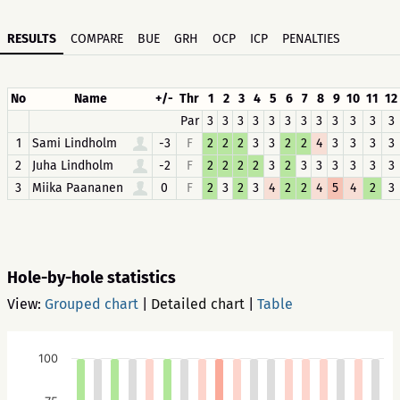
RESULTS
COMPARE
BUE
GRH
OCP
ICP
PENALTIES
No
Name
+/-
Thr
1
2
3
4
5
6
7
8
9
10
11
12
Par
3
3
3
3
3
3
3
3
3
3
3
3
1
Sami Lindholm
-3
F
2
2
2
3
3
2
2
4
3
3
3
3
2
Juha Lindholm
-2
F
2
2
2
2
3
2
3
3
3
3
3
3
3
Miika Paananen
0
F
2
3
2
3
4
2
2
4
5
4
2
3
Hole-by-hole statistics
View:
Grouped chart
|
Detailed chart
|
Table
100