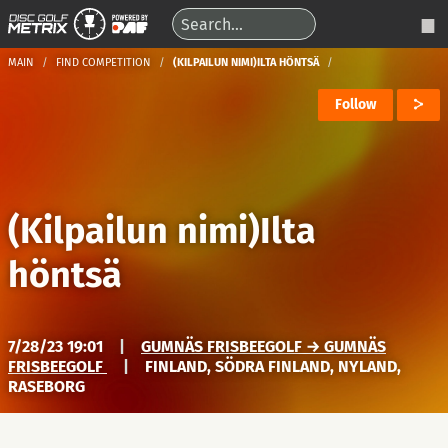
MAIN
FIND COMPETITION
(KILPAILUN NIMI)ILTA HÖNTSÄ
Follow
(Kilpailun nimi)Ilta
höntsä
7/28/23 19:01
|
GUMNÄS FRISBEEGOLF → GUMNÄS
FRISBEEGOLF
|
FINLAND, SÖDRA FINLAND, NYLAND,
RASEBORG