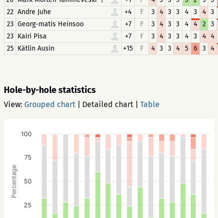
22
Andre Juhe
+4
F
3
4
3
3
4
3
4
3
23
Georg-matis Heinsoo
+7
F
3
4
3
3
4
4
2
3
23
Kairi Pisa
+7
F
3
4
3
3
4
3
4
4
25
Kätlin Ausin
+15
F
4
3
3
4
5
6
3
4
Hole-by-hole statistics
View:
Grouped chart
|
Detailed chart
|
Table
100
75
Percentage
50
25