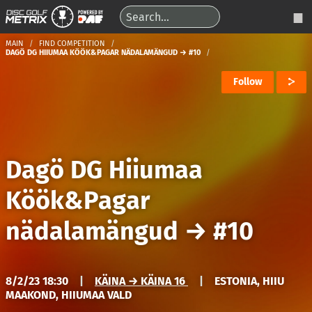
MAIN
FIND COMPETITION
DAGÖ DG HIIUMAA KÖÖK&PAGAR NÄDALAMÄNGUD → #10
Follow
Dagö DG Hiiumaa
Köök&Pagar
nädalamängud
→
#10
8/2/23 18:30
|
KÄINA → KÄINA 16
|
ESTONIA, HIIU
MAAKOND, HIIUMAA VALD