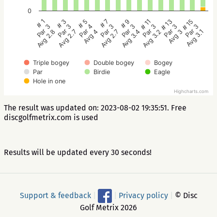
0
# 1
# 3
# 5
# 7
# 9
# 11
# 13
# 15
Par 3
Par 3
Par 4
Par 3
Par 3
Par 3
Par 3
Par 3
Avg 2.8
Avg 2.7
Avg 4
Avg 2.7
Avg 3.4
Avg 3.2
Avg 3
Avg 3.1
Triple bogey
Double bogey
Bogey
Par
Birdie
Eagle
Hole in one
Highcharts.com
The result was updated on: 2023-08-02 19:35:51. Free
discgolfmetrix.com is used
Results will be updated every 30 seconds!
Support & feedback
|
|
Privacy policy
|
© Disc
Golf Metrix 2026