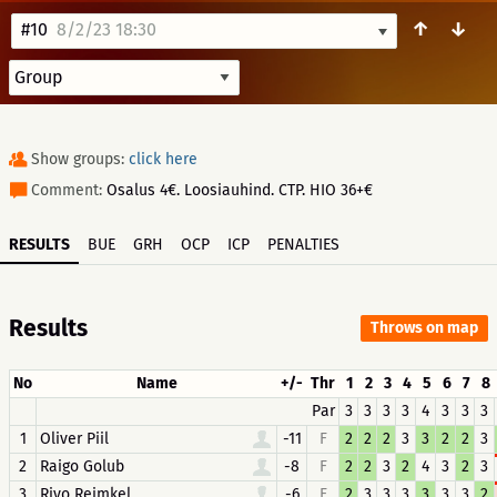
↑
↓
#10
8/2/23 18:30
Show groups:
click here
Comment:
Osalus 4€. Loosiauhind. CTP. HIO 36+€
RESULTS
BUE
GRH
OCP
ICP
PENALTIES
Results
Throws on map
No
Name
+/-
Thr
1
2
3
4
5
6
7
8
Par
3
3
3
3
4
3
3
3
1
Oliver Piil
-11
F
2
2
2
3
3
2
2
3
2
Raigo Golub
-8
F
2
2
3
2
4
3
2
3
3
Rivo Reimkel
-6
F
2
3
3
3
3
3
3
2