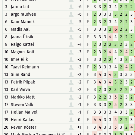
3
Jarmo Liit
-6
F
3
3
2
3
4
2
2
2
3
argo raudvee
-6
F
2
3
3
3
3
2
2
3
6
Kaur Männik
-5
F
2
3
2
3
4
2
2
3
6
Madis Aal
-5
F
3
3
3
2
6
2
2
3
8
Jaana Üksik
-4
F
3
3
3
4
4
2
2
2
8
Raigo Kattel
-4
F
2
3
2
2
3
2
3
2
10
Magnus Koit
-3
F
2
3
2
4
4
2
4
2
10
Imre Riik
-3
F
3
3
2
2
4
3
2
3
10
Taavi Reimann
-3
F
2
3
3
3
4
2
4
2
13
Siim Rand
-2
F
3
4
3
4
3
3
3
3
13
Petrik Pilpak
-2
F
3
4
3
4
3
2
3
2
13
Karl Värva
-2
F
3
2
3
2
3
2
2
3
13
Markko Matt
-2
F
3
2
2
3
5
2
3
2
17
Steven Valk
-1
F
3
3
3
2
5
2
3
3
17
Helian Maivel
-1
F
3
3
3
3
4
3
3
2
19
Henri Kallas
0
F
4
4
3
3
5
2
2
3
20
Reven Köster
+1
F
3
4
3
3
5
3
2
4
20
Mark Morten Tammeveski 平
+1
F
4
3
3
3
3
2
3
3