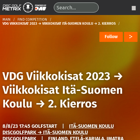
MAIN
FIND COMPETITION
VDG VIIKKOKISAT 2023 → VIIKKOKISAT ITÄ-SUOMEN KOULU → 2. KIERROS
Follow
VDG Viikkokisat 2023
→
Viikkokisat Itä-Suomen
Koulu
→
2. Kierros
8/8/23 17:45 GOLFSTART
|
ITÄ-SUOMEN KOULU
DISCGOLFPARK → ITÄ-SUOMEN KOULU
DISCGOLFPARK
|
FINLAND, ETELÄ-KARJALA, IMATRA