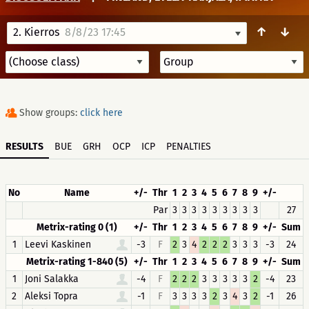
↑
↓
2. Kierros
8/8/23 17:45
Show groups:
click here
RESULTS
BUE
GRH
OCP
ICP
PENALTIES
No
Name
+/-
Thr
1
2
3
4
5
6
7
8
9
+/-
Par
3
3
3
3
3
3
3
3
3
27
Metrix-rating 0 (1)
+/-
Thr
1
2
3
4
5
6
7
8
9
+/-
Sum
1
Leevi Kaskinen
-3
F
2
3
4
2
2
2
3
3
3
-3
24
Metrix-rating 1-840 (5)
+/-
Thr
1
2
3
4
5
6
7
8
9
+/-
Sum
1
Joni Salakka
-4
F
2
2
2
3
3
3
3
3
2
-4
23
2
Aleksi Topra
-1
F
3
3
3
3
2
3
4
3
2
-1
26