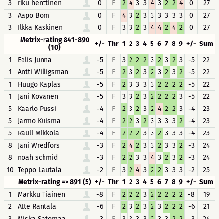
3
riku henttinen
0
F
2
4
3
3
4
3
2
2
4
0
27
3
Aapo Bom
0
F
4
3
2
3
3
3
3
3
3
0
27
3
Ilkka Kaskinen
0
F
3
3
2
3
4
4
2
4
2
0
27
Metrix-rating 841-890
+/-
Thr
1
2
3
4
5
6
7
8
9
+/-
Sum
(10)
1
Eelis Junna
-5
F
3
2
2
2
3
2
3
2
3
-5
22
1
Antti Willigsman
-5
F
2
3
2
3
2
3
2
3
2
-5
22
1
Huugo Kaplas
-5
F
2
3
3
3
3
2
2
2
2
-5
22
1
Jani Kovanen
-5
F
3
3
2
3
2
2
2
2
3
-5
22
5
Kaarlo Pussi
-4
F
2
3
2
3
2
4
2
2
3
-4
23
5
Jarmo Kuisma
-4
F
2
2
3
2
3
3
3
3
2
-4
23
5
Rauli Mikkola
-4
F
2
2
2
3
3
2
3
3
3
-4
23
8
Jani Wredfors
-3
F
2
4
2
3
3
2
3
3
2
-3
24
8
noah schmid
-3
F
2
2
3
3
4
3
2
3
2
-3
24
10
Teppo Lautala
-2
F
3
2
4
3
2
2
3
3
3
-2
25
Metrix-rating => 891 (5)
+/-
Thr
1
2
3
4
5
6
7
8
9
+/-
Sum
1
Markku Tiainen
-8
F
2
2
2
3
2
2
2
2
2
-8
19
2
Atte Rantala
-6
F
2
3
2
3
2
3
2
2
2
-6
21
3
Miska Satomaa
-3
F
3
3
3
3
2
3
3
2
2
-3
24