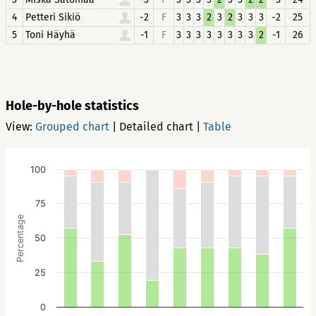
4
Petteri Sikiö
-2
F
3
3
3
2
3
2
3
3
3
-2
25
5
Toni Häyhä
-1
F
3
3
3
3
3
3
3
3
2
-1
26
Hole-by-hole statistics
View:
Grouped chart
|
Detailed chart
|
Table
100
75
Percentage
50
25
0