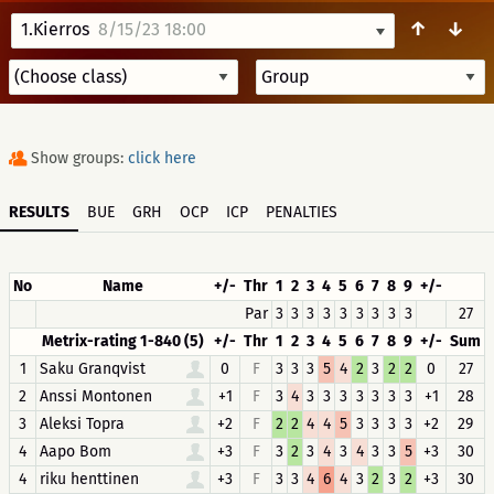
↑
↓
1.Kierros
8/15/23 18:00
Show groups:
click here
RESULTS
BUE
GRH
OCP
ICP
PENALTIES
No
Name
+/-
Thr
1
2
3
4
5
6
7
8
9
+/-
Par
3
3
3
3
3
3
3
3
3
27
Metrix-rating 1-840 (5)
+/-
Thr
1
2
3
4
5
6
7
8
9
+/-
Sum
1
Saku Granqvist
0
F
3
3
3
5
4
2
3
2
2
0
27
2
Anssi Montonen
+1
F
3
4
3
3
3
3
3
3
3
+1
28
3
Aleksi Topra
+2
F
2
2
4
4
5
3
3
3
3
+2
29
4
Aapo Bom
+3
F
3
2
3
4
3
4
3
3
5
+3
30
4
riku henttinen
+3
F
3
3
4
6
4
3
2
3
2
+3
30