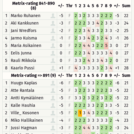
Metrix-rating 841-890
+/-
Thr
1
2
3
4
5
6
7
8
9
+/-
Sum
(8)
1
Marko Ruhanen
-5
F
2
3
2
3
3
3
2
2
2
-5
22
2
Aki Kankkunen
-3
F
2
2
2
3
3
4
2
3
3
-3
24
3
Jani Wredfors
-2
F
2
2
3
4
3
3
2
3
3
-2
25
4
Jarmo Kuisma
-1
F
2
3
3
4
2
3
2
4
3
-1
26
5
Maria Asikainen
0
F
2
2
4
4
3
2
2
5
3
0
27
5
Eelis Junna
0
F
2
2
3
4
3
3
3
3
4
0
27
5
Rauli Mikkola
0
F
3
3
2
4
3
3
4
3
2
0
27
8
Kaarlo Pussi
+1
F
4
3
3
3
3
3
2
3
4
+1
28
Metrix-rating => 891 (9)
+/-
Thr
1
2
3
4
5
6
7
8
9
+/-
Sum
1
Huugo Kaplas
-6
F
2
2
3
3
3
2
2
2
2
-6
21
2
Atte Rantala
-5
F
3
2
2
3
3
2
2
2
3
-5
22
2
Antti Kymäläinen
-5
F
3
3
2
3
2
2
3
2
2
-5
22
2
Kalle Hauhia
-5
F
2
2
2
3
3
2
2
3
3
-5
22
2
Ville_ Kosonen
-5
F
2
1
3
4
3
2
2
2
3
-5
22
6
Miko Hallikainen
-4
F
2
2
2
3
3
3
3
3
2
-4
23
7
Jussi Hagman
-3
F
2
2
4
4
3
3
2
2
2
-3
24