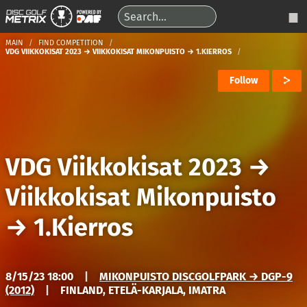
MAIN
FIND COMPETITION
VDG VIIKKOKISAT 2023 → VIIKKOKISAT MIKONPUISTO → 1.KIERROS
Follow
VDG Viikkokisat 2023
→
Viikkokisat Mikonpuisto
→
1.Kierros
8/15/23 18:00
|
MIKONPUISTO DISCGOLFPARK → DGP-9
(2012)
|
FINLAND, ETELÄ-KARJALA, IMATRA