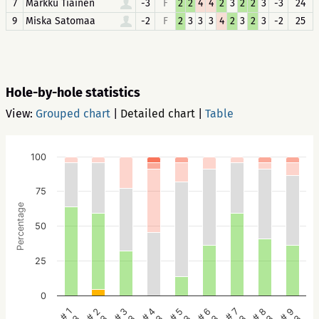
7
Markku Tiainen
-3
F
2
2
4
4
2
3
2
2
3
-3
24
9
Miska Satomaa
-2
F
2
3
3
3
4
2
3
2
3
-2
25
Hole-by-hole statistics
View:
Grouped chart
|
Detailed chart
|
Table
100
75
Percentage
50
25
0
# 5
# 4
# 3
# 2
# 1
# 9
# 8
# 7
# 6