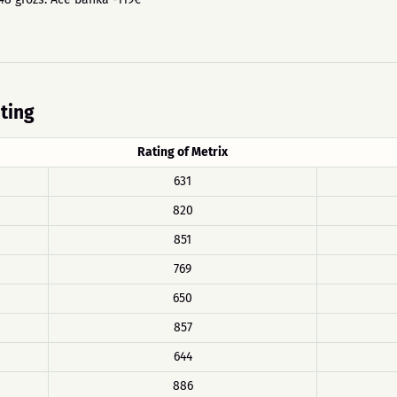
ating
Rating of Metrix
631
820
851
769
650
857
644
886