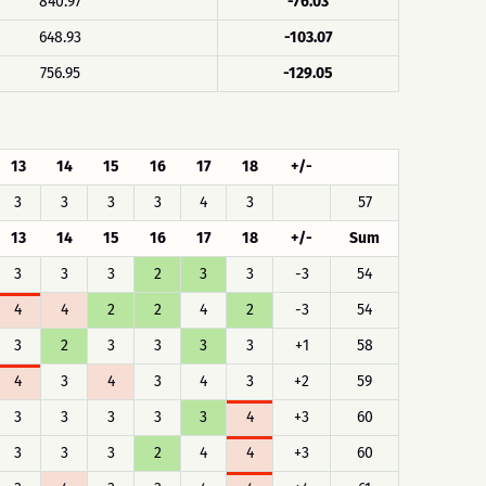
840.97
-76.03
648.93
-103.07
756.95
-129.05
13
14
15
16
17
18
+/-
3
3
3
3
4
3
57
13
14
15
16
17
18
+/-
Sum
3
3
3
2
3
3
-3
54
4
4
2
2
4
2
-3
54
3
2
3
3
3
3
+1
58
4
3
4
3
4
3
+2
59
3
3
3
3
3
4
+3
60
3
3
3
2
4
4
+3
60