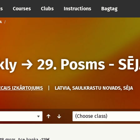
cs
Courses
Clubs
Instructions
Bagtag
A
kly
→
29. Posms - SĒ
ECAIS IZKĀRTOJUMS
|
LATVIA, SAULKRASTU NOVADS, SĒJA
↑
↓
#8 grozs. Ace banka -119€