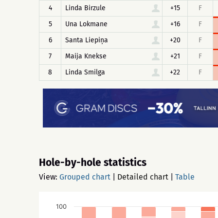
4
Linda Birzule
+15
F
5
Una Lokmane
+16
F
6
Santa Liepiņa
+20
F
7
Maija Knekse
+21
F
8
Linda Smilga
+22
F
Hole-by-hole statistics
View:
Grouped chart
|
Detailed chart
|
Table
100