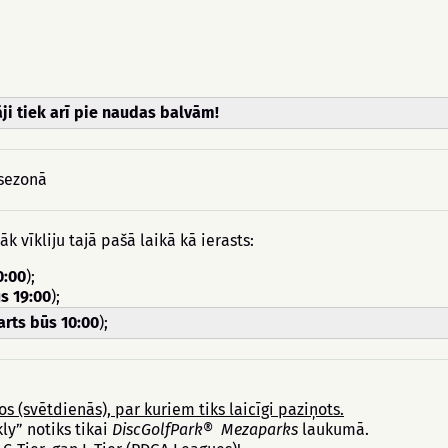
āji tiek arī pie naudas balvām!
 sezonā
āk vīkliju tajā pašā laikā kā ierasts:
0:00
);
ūs 19:00
);
arts būs 10:00
);
s (svētdienās), par kuriem tiks laicīgi paziņots.
ly” notiks tikai
DiscGolfPark
® Mezaparks
laukumā.