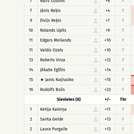
7
Ralfs Ozolins
+4
F
7
Jānis Reķis
+4
F
9
Elvijs Reķis
+7
F
10
Rolands Upīts
+9
F
11
Edgars Meilands
+10
F
11
Valdis Ozols
+10
F
13
Roberts Virza
+12
F
14
Jēkabs Eglītis
+14
F
15
★ Janis Naļivaiko
+15
F
16
Rudolfs Bušs
+23
F
Sievietes (8)
+/-
Thr
1
Ketija Kalniņa
+11
F
2
Santa Geide
+13
F
2
Laura Purgaile
+13
F