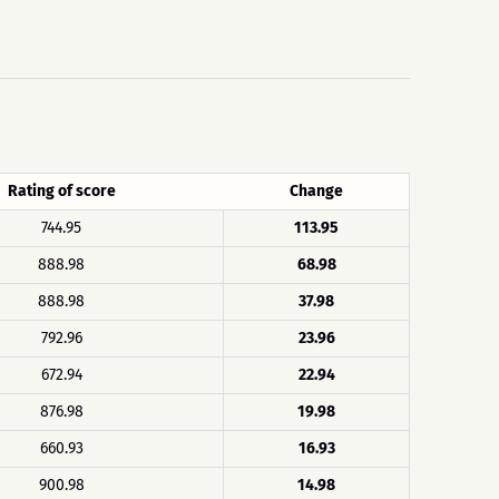
Rating of score
Change
744.95
113.95
888.98
68.98
888.98
37.98
792.96
23.96
672.94
22.94
876.98
19.98
660.93
16.93
900.98
14.98