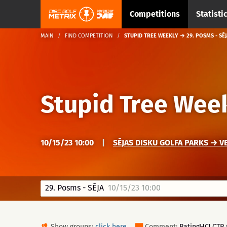
Competitions
Statisti
MAIN
FIND COMPETITION
STUPID TREE WEEKLY → 29. POSMS - SĒJ
Stupid Tree Wee
10/15/23 10:00
|
SĒJAS DISKU GOLFA PARKS → V
29. Posms - SĒJA
10/15/23 10:00
Show groups:
click here
Comment:
RatingHC! CTP 