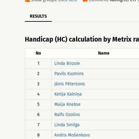
RESULTS
Handicap (HC) calculation by Metrix r
No
Name
1
Linda Birzule
2
Pavils Kuzmins
3
Jānis Pētersons
4
Ketija Kalniņa
5
Maija Knekse
6
Ralfs Ozolins
7
Linda Smilga
8
Andris Mošenkovs