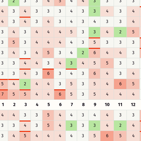
3
2
3
3
4
5
4
4
3
3
3
3
4
3
4
3
3
3
4
3
3
4
3
4
4
3
4
3
4
3
4
3
4
3
3
4
3
4
3
4
4
4
5
3
3
4
2
5
3
5
3
4
4
4
4
3
5
3
3
3
3
4
3
4
5
3
4
2
6
4
4
3
3
3
4
4
3
4
3
4
5
5
3
3
3
3
4
3
6
3
4
3
6
4
3
4
5
4
2
4
4
3
5
3
5
4
6
5
7
5
5
4
4
6
5
3
5
4
4
4
1
2
3
4
5
6
7
8
9
10
11
12
4
4
3
3
5
4
4
3
4
4
3
3
3
3
4
3
5
4
3
3
3
4
2
4
3
4
5
4
4
4
4
3
5
6
5
4