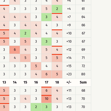
3
4
3
3
4
4
+4
61
4
3
3
3
5
2
+4
61
4
4
4
3
3
4
+7
64
4
3
4
4
4
3
+9
66
5
4
2
4
4
4
+10
67
5
3
5
3
3
3
+10
67
3
6
4
3
5
4
+12
69
3
4
5
3
5
5
+14
71
3
3
3
5
4
4
+15
72
3
3
3
4
6
5
+23
80
13
14
15
16
17
18
+/-
Sum
5
3
3
3
6
4
+11
68
5
3
4
3
10
4
+13
70
5
3
3
2
3
3
+13
70