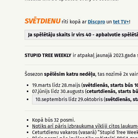
SVĒTDIENU
rīti kopā ar
Discpro
un
tet TV+
!
Ja spēlētāju skaits ir virs 40 - apbalvotie spēlēt
STUPID TREE WEEKLY
ir atpakaļ jaunajā 2023.gada
Šosezon
spēlēsim katru nedēļu
, tas nozīmē 2x vair
19.marts līdz 28.maijs (
svētdienās, starts būs 1
07.jūnijs līdz 30.augusts (
ceturtdienās, starts b
10.septembris līdz 29.oktobris (
svētdienās, st
Kopā būs 32 posmi.
Notiks arī pāris izbraukuma vīkliji citos laukumo
Ceturtdienu vakaros (vasarā) “Stupid Tree Week