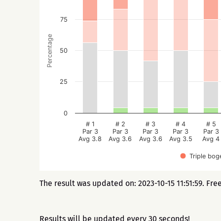
75
Percentage
50
25
0
# 1
# 2
# 3
# 4
# 5
Par 3
Par 3
Par 3
Par 3
Par 3
Avg 3.8
Avg 3.6
Avg 3.6
Avg 3.5
Avg 4
Triple bog
The result was updated on: 2023-10-15 11:51:59. Fre
Results will be updated every 30 seconds!