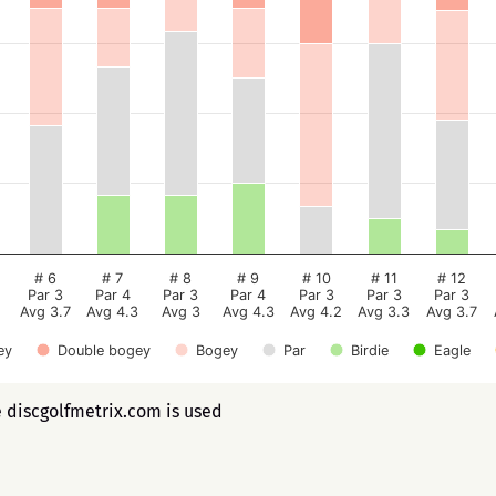
# 6
# 7
# 8
# 9
# 10
# 11
# 12
Par 3
Par 4
Par 3
Par 4
Par 3
Par 3
Par 3
Avg 3.7
Avg 4.3
Avg 3
Avg 4.3
Avg 4.2
Avg 3.3
Avg 3.7
ey
Double bogey
Bogey
Par
Birdie
Eagle
e discgolfmetrix.com is used