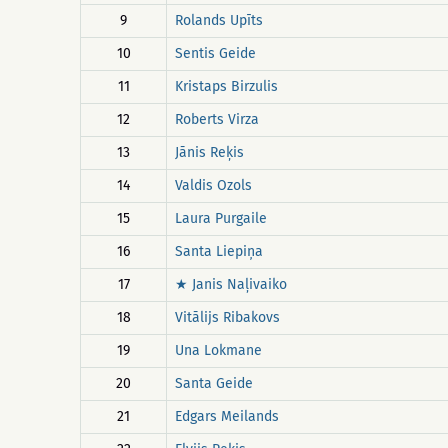
9
Rolands Upīts
10
Sentis Geide
11
Kristaps Birzulis
12
Roberts Virza
13
Jānis Reķis
14
Valdis Ozols
15
Laura Purgaile
16
Santa Liepiņa
17
★ Janis Naļivaiko
18
Vitālijs Ribakovs
19
Una Lokmane
20
Santa Geide
21
Edgars Meilands