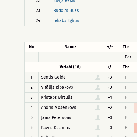
22
Elvijs Reķis
23
Rudolfs Bušs
24
Jēkabs Eglītis
No
Name
+/-
Thr
Par
Vīrieši (16)
+/-
Thr
1
Sentis Geide
-3
F
2
Vitālijs Ribakovs
-3
F
3
Kristaps Birzulis
+1
F
4
Andris Mošenkovs
+2
F
5
Jānis Pētersons
+3
F
5
Pavils Kuzmins
+3
F