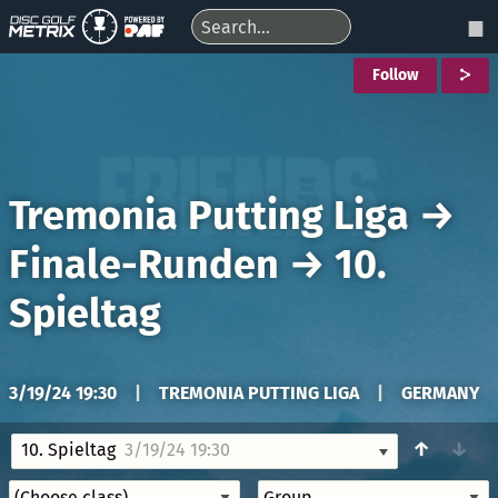
Follow
Tremonia Putting Liga
→
Finale-Runden
→
10.
Spieltag
3/19/24 19:30
|
TREMONIA PUTTING LIGA
|
GERMANY
↑
↓
10. Spieltag
3/19/24 19:30