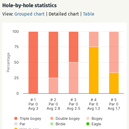
Hole-by-hole statistics
View:
Grouped chart
|
Detailed chart
|
Table
100
75
Percentage
50
25
0
# 1
# 2
# 3
# 4
# 5
Par 0
Par 0
Par 0
Par 0
Par 0
Avg 3
Avg 2.8
Avg 2.5
Avg 1.3
Avg 1.7
Triple bogey
Double bogey
Bogey
Par
Birdie
Eagle