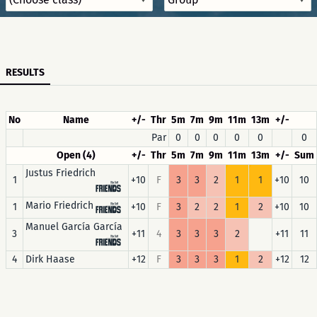
RESULTS
No
Name
+/-
Thr
5m
7m
9m
11m
13m
+/-
Par
0
0
0
0
0
0
Open (4)
+/-
Thr
5m
7m
9m
11m
13m
+/-
Sum
Justus Friedrich
1
+10
F
3
3
2
1
1
+10
10
Mario Friedrich
1
+10
F
3
2
2
1
2
+10
10
Manuel García García
3
+11
4
3
3
3
2
+11
11
4
Dirk Haase
+12
F
3
3
3
1
2
+12
12