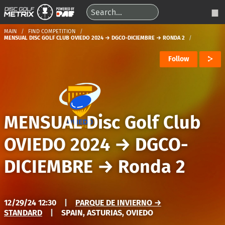
MAIN
FIND COMPETITION
MENSUAL DISC GOLF CLUB OVIEDO 2024 → DGCO-DICIEMBRE → RONDA 2
Follow
MENSUAL Disc Golf Club
OVIEDO 2024
→
DGCO-
DICIEMBRE
→
Ronda 2
12/29/24 12:30
|
PARQUE DE INVIERNO →
STANDARD
|
SPAIN, ASTURIAS, OVIEDO