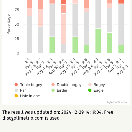
75
Percentage
50
25
0
# 5
# 4
# 3
# 2
# 1
# 9
# 8
# 7
# 6
Par 3
Par 3
Par 3
Par 3
Par 3
Par 3
Par 3
Par 3
Par 3
Avg 2.9
Avg 4.5
Avg 3.1
Avg 4.2
Avg 3.6
Avg 3.3
Avg 3
Avg 2.8
Avg 3.4
Triple bogey
Double bogey
Bogey
Par
Birdie
Eagle
Hole in one
Highcharts.com
The result was updated on: 2024-12-29 14:19:04. Free
discgolfmetrix.com is used