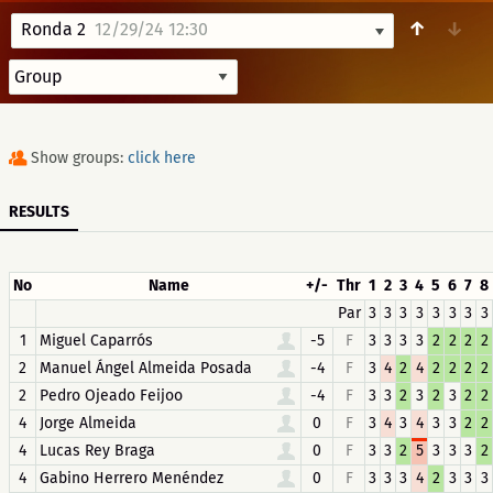
↑
↓
Ronda 2
12/29/24 12:30
Show groups:
click here
RESULTS
No
Name
+/-
Thr
1
2
3
4
5
6
7
8
Par
3
3
3
3
3
3
3
3
1
Miguel Caparrós
-5
F
3
3
3
3
2
2
2
2
2
Manuel Ángel Almeida Posada
-4
F
3
4
2
4
2
2
2
2
2
Pedro Ojeado Feijoo
-4
F
3
3
2
3
2
3
2
2
4
Jorge Almeida
0
F
3
4
3
4
3
3
2
2
4
Lucas Rey Braga
0
F
3
3
2
5
3
3
3
2
4
Gabino Herrero Menéndez
0
F
3
3
3
4
2
3
3
3