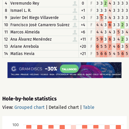
4
Veremundo Rey
0
F
3
3
2
4
3
3
3
3
8
Ismael L. R.
+1
F
3
3
3
4
3
3
3
3
9
Javier Del Riego Villaverde
+3
F
3
5
3
4
3
3
3
3
10
Francisco José Camarero Suárez
+4
F
4
4
3
6
3
3
2
3
11
Marcos Almeida
+6
F
4
4
3
4
3
5
3
4
12
Ana Álvarez Menéndez
+11
F
5
9
3
6
3
4
2
3
13
Ariane Arrebola
+20
F
6
5
5
7
4
6
3
5
14
Matías Hevia
+21
F
5
6
6
5
4
5
6
5
Hole-by-hole statistics
View:
Grouped chart
|
Detailed chart
|
Table
100