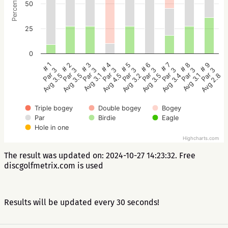
Percentage
50
25
0
# 5
# 4
# 3
# 2
# 1
# 9
# 8
# 7
# 6
Par 3
Par 3
Par 3
Par 3
Par 3
Par 3
Par 3
Par 3
Par 3
Avg 3.2
Avg 4.5
Avg 3.1
Avg 3.5
Avg 3.5
Avg 2.8
Avg 3.1
Avg 3.4
Avg 3.5
Triple bogey
Double bogey
Bogey
Par
Birdie
Eagle
Hole in one
Highcharts.com
The result was updated on: 2024-10-27 14:23:32. Free
discgolfmetrix.com is used
Results will be updated every 30 seconds!