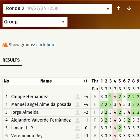
↑
↓
Ronda 2
10/27/24 12:30
Show groups:
click here
RESULTS
No
Name
+/-
Thr
1
2
3
4
5
6
7
8
9
Par
3
3
3
3
3
3
3
3
3
1
Campe Hernandez
-4
F
3
3
2
4
2
3
2
2
2
1
Manuel angel Almeida posada
-4
F
2
2
2
3
4
3
3
2
2
3
Jorge Almeida
-2
F
3
2
3
4
2
3
4
2
2
4
Alejandro Valverde Fernández
-1
F
3
2
3
4
3
3
2
3
3
5
Ismael L. R.
0
F
3
3
3
4
2
3
3
3
3
6
Veremundo Rey
+1
F
3
3
3
4
3
3
3
3
3