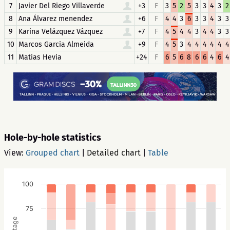
7
Javier Del Riego Villaverde
+3
F
3
5
2
5
3
3
4
3
2
8
Ana Álvarez menendez
+6
F
4
4
3
6
3
3
4
3
3
9
Karina Velázquez Vázquez
+7
F
4
5
4
4
3
4
4
3
3
10
Marcos Garcia Almeida
+9
F
4
5
3
4
4
4
4
4
4
11
Matias Hevia
+24
F
6
5
6
8
6
6
4
6
4
Hole-by-hole statistics
View:
Grouped chart
|
Detailed chart
|
Table
100
75