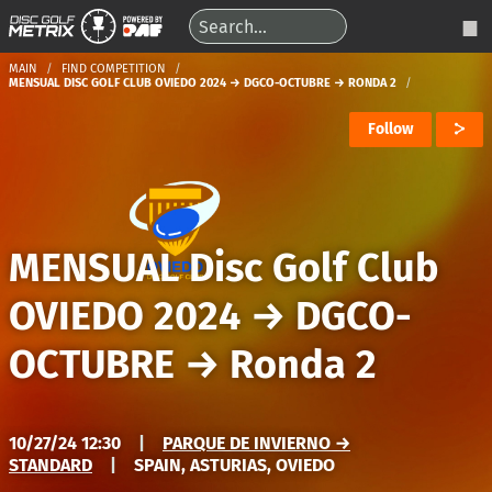
MAIN
FIND COMPETITION
MENSUAL DISC GOLF CLUB OVIEDO 2024 → DGCO-OCTUBRE → RONDA 2
Follow
MENSUAL Disc Golf Club
OVIEDO 2024
→
DGCO-
OCTUBRE
→
Ronda 2
10/27/24 12:30
|
PARQUE DE INVIERNO →
STANDARD
|
SPAIN, ASTURIAS, OVIEDO