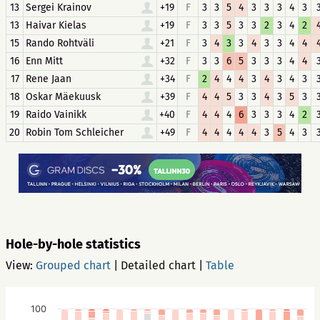
13
Sergei Krainov
+19
F
3
3
5
4
3
3
3
4
3
13
Haivar Kielas
+19
F
3
3
5
3
3
2
3
4
2
15
Rando Rohtväli
+21
F
3
4
3
3
4
3
3
4
4
16
Enn Mitt
+32
F
3
3
6
5
3
3
3
4
4
17
Rene Jaan
+34
F
2
4
4
4
3
4
3
4
3
18
Oskar Mäekuusk
+39
F
4
4
5
3
3
4
3
5
3
19
Raido Vainikk
+40
F
4
4
4
6
3
3
3
4
2
20
Robin Tom Schleicher
+49
F
4
4
4
4
4
3
5
4
3
Hole-by-hole statistics
View:
Grouped chart
|
Detailed chart
|
Table
100