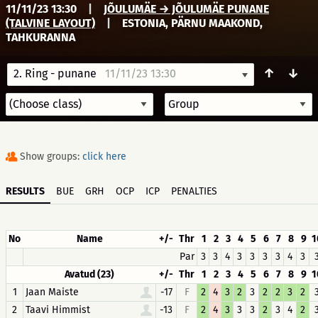
11/11/23 13:30
|
JÕULUMÄE → JÕULUMÄE PUNANE
(TALVINE LAYOUT)
|
ESTONIA, PÄRNU MAAKOND,
TAHKURANNA
↑
↓
2. Ring - punane
11/11/23 13:30
Show groups:
click here
RESULTS
BUE
GRH
OCP
ICP
PENALTIES
No
Name
+/-
Thr
1
2
3
4
5
6
7
8
9
1
Par
3
3
4
3
3
3
3
4
3
Avatud (23)
+/-
Thr
1
2
3
4
5
6
7
8
9
1
1
Jaan Maiste
-17
F
2
4
3
2
3
2
2
3
2
2
Taavi Himmist
-13
F
2
4
3
3
3
2
3
4
2