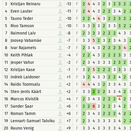
3
Kristjan Reinaru
-13
F
2
4
4
3
2
3
2
3
2
4
Even Lauter
-11
F
2
4
4
3
2
2
3
4
2
5
Tauno Teder
-10
F
2
2
4
4
3
2
2
3
2
5
Rivo Tamson
-10
F
3
3
3
3
2
3
3
3
2
7
Raimond Laiv
-8
F
2
3
3
3
2
2
2
4
3
8
Joosep Vabamäe
-7
F
3
3
5
2
3
2
3
4
3
8
Ivar Rajamets
-7
F
2
3
4
3
2
2
2
3
4
10
Keith Pihlak
-4
F
2
2
4
3
2
2
2
3
3
11
Jesper Vahur
-2
F
2
3
4
3
3
3
2
3
2
12
Kristjan Kase
-1
F
3
2
5
2
2
2
3
3
3
13
Indrek Laidoner
+1
F
3
2
4
3
3
2
2
4
2
14
Raido Toomsalu
+2
F
4
4
4
3
2
3
3
4
3
14
Sten-Jents Käärt
+2
F
3
3
2
2
2
3
3
4
2
16
Marcus Kivistik
+4
F
2
3
4
3
2
2
2
4
2
17
Sander $aar
+6
F
2
2
6
3
2
2
3
4
2
17
Roman Tamm
+6
F
2
3
4
3
2
2
2
4
2
19
Lennart-Samuel Talviku
+7
F
2
3
4
3
3
3
3
4
2
20
Rauno Venig
+9
F
3
3
4
3
3
3
3
4
3