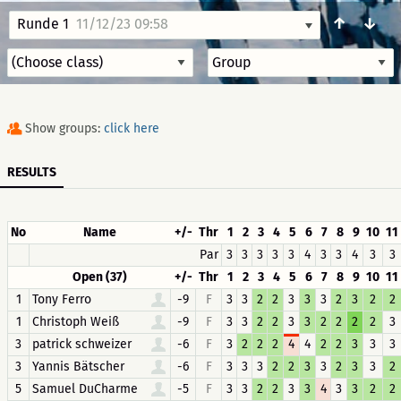
↑
↓
Runde 1
11/12/23 09:58
Show groups:
click here
RESULTS
No
Name
+/-
Thr
1
2
3
4
5
6
7
8
9
10
11
Par
3
3
3
3
3
4
3
3
4
3
3
Open (37)
+/-
Thr
1
2
3
4
5
6
7
8
9
10
11
1
Tony Ferro
-9
F
3
3
2
2
3
3
3
2
3
2
2
1
Christoph Weiß
-9
F
3
3
2
2
3
3
2
2
2
2
3
3
patrick schweizer
-6
F
3
2
2
2
4
4
2
2
3
3
3
3
Yannis Bätscher
-6
F
3
3
3
2
2
3
3
2
3
3
2
5
Samuel DuCharme
-5
F
3
3
2
2
3
3
4
3
3
2
2