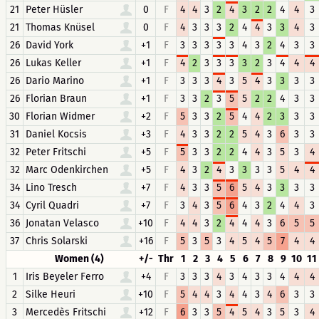
21
Peter Hüsler
0
F
4
4
3
2
4
3
2
2
4
4
3
21
Thomas Knüsel
0
F
4
3
3
3
2
4
4
3
3
4
3
26
David York
+1
F
3
3
3
3
3
4
3
2
4
3
3
26
Lukas Keller
+1
F
4
2
3
3
3
3
2
3
4
4
4
26
Dario Marino
+1
F
3
3
3
4
3
5
4
3
3
3
3
26
Florian Braun
+1
F
3
3
2
3
5
5
2
2
4
3
3
30
Florian Widmer
+2
F
5
3
3
2
5
4
4
2
3
3
3
31
Daniel Kocsis
+3
F
4
3
3
2
2
5
4
3
6
3
3
32
Peter Fritschi
+5
F
5
3
3
2
2
4
4
3
5
3
4
32
Marc Odenkirchen
+5
F
4
3
2
4
3
3
3
3
5
4
4
34
Lino Tresch
+7
F
4
3
3
5
6
5
4
3
3
3
3
34
Cyril Quadri
+7
F
3
4
3
5
6
4
3
2
4
4
3
36
Jonatan Velasco
+10
F
4
4
3
2
4
4
4
3
6
5
5
37
Chris Solarski
+16
F
5
3
5
3
4
5
4
5
7
4
4
Women (4)
+/-
Thr
1
2
3
4
5
6
7
8
9
10
11
1
Iris Beyeler Ferro
+4
F
3
3
3
4
3
4
3
3
4
4
4
2
Silke Heuri
+10
F
5
4
4
3
4
4
3
4
6
3
3
3
Mercedès Fritschi
+12
F
6
3
3
5
4
5
4
3
5
3
4