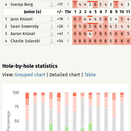
4
Svenja Berg
+17
F
7
4
4
3
6
5
4
3
7
4
3
Junior (4)
+/-
Thr
1
2
3
4
5
6
7
8
9
10
11
1
Jann Knüsel
+19
F
6
7
4
4
4
5
6
3
4
5
4
2
Sean Sowersby
+26
F
6
5
6
5
6
6
6
4
5
4
4
3
Aaron Knüsel
+41
F
6
6
6
4
7
8
6
5
8
8
5
4
Charlie Solarski
+54
F
6
8
8
8
8
9
8
5
8
8
6
Hole-by-hole statistics
View:
Grouped chart
|
Detailed chart
|
Table
100
75
Percentage
50