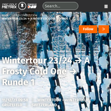
MAIN
FIND COMPETITION
WINTERTOUR 23/24 → A FROSTY COLD ONE → RUNDE 1
Follow
Wintertour 23/24
→
A
Frosty Cold One
→
Runde 1
11/12/23 09:58
|
WINTERTOUR - WINTERTHUR
GRÜZEFELD
|
SWITZERLAND