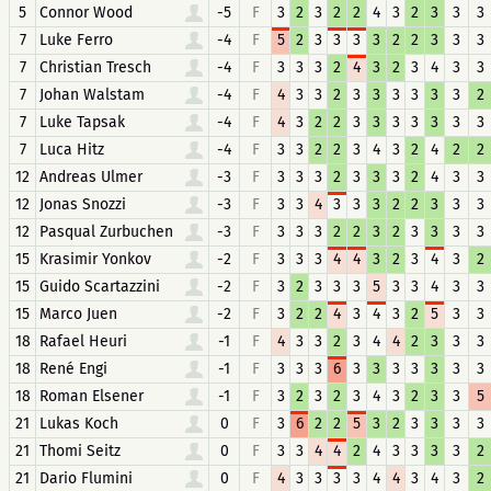
5
Connor Wood
-5
F
3
2
3
2
2
4
3
2
3
3
3
7
Luke Ferro
-4
F
5
2
3
3
3
3
2
2
3
3
3
7
Christian Tresch
-4
F
3
3
3
2
4
3
2
3
4
3
3
7
Johan Walstam
-4
F
4
3
3
2
3
3
3
3
3
3
2
7
Luke Tapsak
-4
F
4
3
2
2
3
3
3
3
3
3
3
7
Luca Hitz
-4
F
3
3
2
2
3
4
3
2
4
2
2
12
Andreas Ulmer
-3
F
3
3
3
2
3
3
3
2
4
3
3
12
Jonas Snozzi
-3
F
3
3
4
3
3
3
2
2
3
3
3
12
Pasqual Zurbuchen
-3
F
3
3
3
2
2
3
2
3
3
3
3
15
Krasimir Yonkov
-2
F
3
3
3
4
4
3
2
3
4
3
2
15
Guido Scartazzini
-2
F
3
2
3
3
3
5
3
3
4
3
3
15
Marco Juen
-2
F
3
2
2
4
3
4
3
2
5
3
3
18
Rafael Heuri
-1
F
4
3
3
2
3
4
4
2
3
3
3
18
René Engi
-1
F
3
3
3
6
3
3
3
3
3
3
3
18
Roman Elsener
-1
F
3
2
3
2
3
4
3
2
3
3
5
21
Lukas Koch
0
F
3
6
2
2
5
3
2
3
3
3
3
21
Thomi Seitz
0
F
3
3
4
4
2
4
3
3
3
3
2
21
Dario Flumini
0
F
4
3
3
3
3
4
4
3
4
3
2