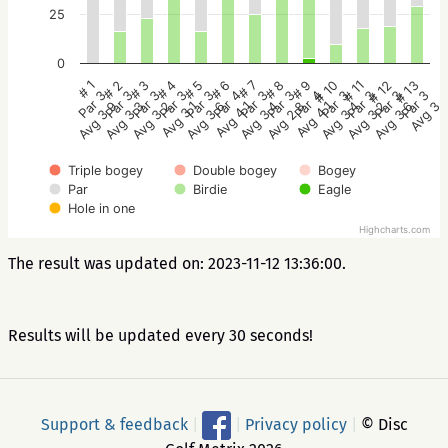
25
0
# 7
# 8
# 9
# 10
# 11
# 12
# 13
# 1
# 2
# 3
# 4
# 5
# 6
Par 3
Par 3
Par 4
Par 3
Par 3
Par 3
Par 3
Par 3
Par 3
Par 3
Par 3
Par 3
Par 4
Avg 3.4
Avg 2.8
Avg 4.1
Avg 3.4
Avg 3.2
Avg 3.6
Avg 3
Avg 3.9
Avg 3.3
Avg 3.2
Avg 3.1
Avg 3.6
Avg 4.1
Triple bogey
Double bogey
Bogey
Par
Birdie
Eagle
Hole in one
Highcharts.com
The result was updated on: 2023-11-12 13:36:00.
Results will be updated every 30 seconds!
Support & feedback
|
|
Privacy policy
|
© Disc