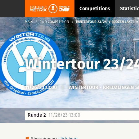
Competitions
Statisti
MAIN
FIND COMPETITION
WINTERTOUR 23/24 → FROZEN LAKE I →
Wintertour 23/2
11/26/23 13:00
|
WINTERTOUR - KREUZLINGEN 
Runde 2
11/26/23 13:00
Show groups:
click here