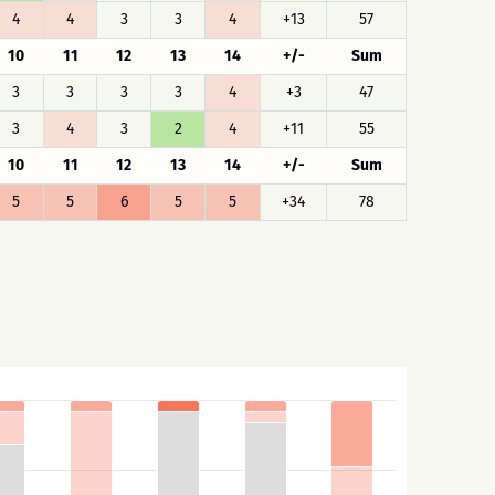
4
4
3
3
4
+13
57
10
11
12
13
14
+/-
Sum
3
3
3
3
4
+3
47
3
4
3
2
4
+11
55
10
11
12
13
14
+/-
Sum
5
5
6
5
5
+34
78