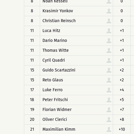
8
Noah Kesseli
0
8
Krasimir Yonkov
0
8
Christian Reinsch
0
11
Luca Hitz
+1
11
Dario Marino
+1
11
Thomas Witte
+1
11
Cyril Quadri
+1
15
Guido Scartazzini
+2
15
Reto Glaus
+2
17
Luke Ferro
+4
18
Peter Fritschi
+5
19
Florian Widmer
+7
20
Oliver Clerici
+8
21
Maximilian Kimm
+10