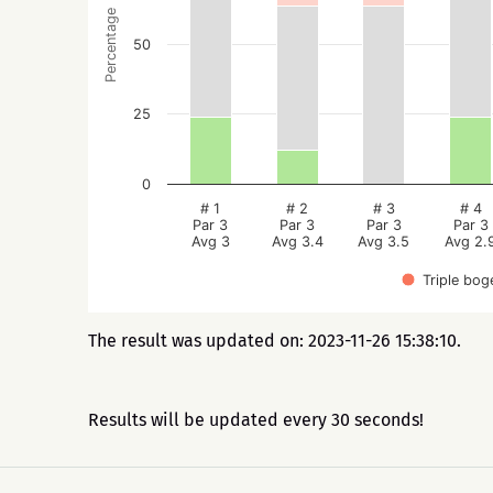
Percentage
50
25
0
# 1
# 2
# 3
# 4
Par 3
Par 3
Par 3
Par 3
Avg 3
Avg 3.4
Avg 3.5
Avg 2.
Triple bog
The result was updated on: 2023-11-26 15:38:10.
Results will be updated every 30 seconds!