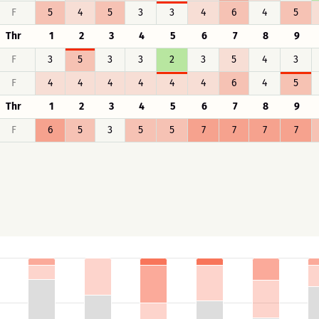
F
5
4
5
3
3
4
6
4
5
Thr
1
2
3
4
5
6
7
8
9
F
3
5
3
3
2
3
5
4
3
F
4
4
4
4
4
4
6
4
5
Thr
1
2
3
4
5
6
7
8
9
F
6
5
3
5
5
7
7
7
7