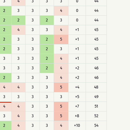
3
4
3
3
3
0
44
2
3
3
3
4
0
44
2
2
3
2
3
0
44
2
4
3
3
4
+1
45
2
3
3
2
5
+1
45
2
3
3
2
3
+1
45
3
3
3
2
4
+1
45
3
3
3
2
4
+2
46
2
3
3
3
4
+2
46
4
4
3
3
5
+4
48
3
3
3
3
3
+5
49
4
4
3
3
5
+7
51
3
4
3
3
5
+8
52
2
4
3
3
4
+10
54