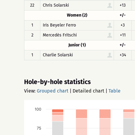
22
Chris Solarski
+13
Women (2)
+/-
1
Iris Beyeler Ferro
+3
2
Mercedès Fritschi
+11
Junior (1)
+/-
1
Charlie Solarski
+34
Hole-by-hole statistics
View:
Grouped chart
|
Detailed chart
|
Table
100
75