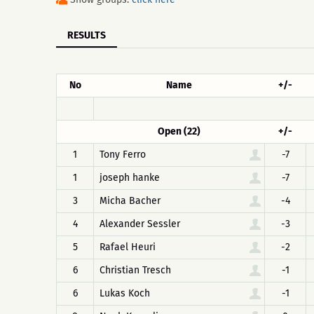
RESULTS
No
Name
+/-
Open (22)
+/-
1
Tony Ferro
-7
1
joseph hanke
-7
3
Micha Bacher
-4
4
Alexander Sessler
-3
5
Rafael Heuri
-2
6
Christian Tresch
-1
6
Lukas Koch
-1