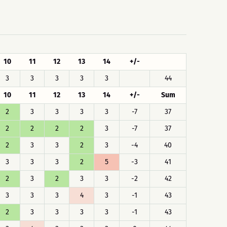
10
11
12
13
14
+/-
3
3
3
3
3
44
10
11
12
13
14
+/-
Sum
2
3
3
3
3
-7
37
2
2
2
2
3
-7
37
2
3
3
2
3
-4
40
3
3
3
2
5
-3
41
2
3
2
3
3
-2
42
3
3
3
4
3
-1
43
2
3
3
3
3
-1
43