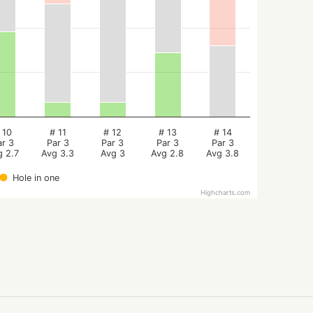
 10
# 11
# 12
# 13
# 14
ar 3
Par 3
Par 3
Par 3
Par 3
g 2.7
Avg 3.3
Avg 3
Avg 2.8
Avg 3.8
Hole in one
Highcharts.com