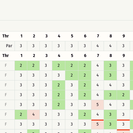
Thr
1
2
3
4
5
6
7
8
9
Par
3
3
3
3
3
3
4
4
3
Thr
1
2
3
4
5
6
7
8
9
F
2
2
3
2
2
2
4
3
3
F
3
3
3
3
2
2
4
3
3
F
3
3
3
2
3
2
4
4
3
F
3
3
3
2
3
2
4
3
2
F
3
3
3
2
3
3
5
4
3
F
2
4
3
3
3
2
4
3
3
F
3
3
3
3
3
3
5
3
3