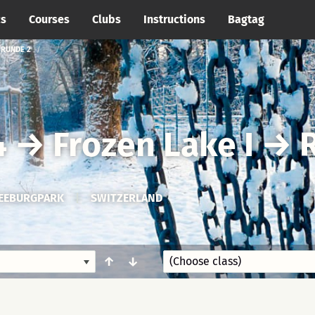
cs
Courses
Clubs
Instructions
Bagtag
 RUNDE 2
4
→
Frozen Lake I
→
SEEBURGPARK
|
SWITZERLAND
↑
↓