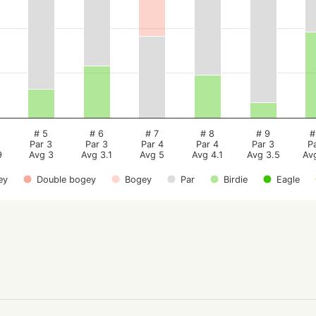
# 5
# 6
# 7
# 8
# 9
#
Par 3
Par 3
Par 4
Par 4
Par 3
P
9
Avg 3
Avg 3.1
Avg 5
Avg 4.1
Avg 3.5
Av
ey
Double bogey
Bogey
Par
Birdie
Eagle