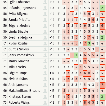
54
Egils Lobuzovs
+12
F
4
4
3
3
5
4
4
4
4
4
55
Ričards Jirgensons
+13
F
3
4
3
4
4
4
4
4
4
2
56
Evita Blīgzna
+14
F
3
4
4
3
4
5
6
3
4
4
56
Zanda Priedīte
+14
F
3
4
4
4
4
4
5
6
3
4
56
Edgars Mednis
+14
F
3
5
3
4
5
6
5
3
3
6
56
Linda Birzule
+14
F
4
5
3
3
4
5
5
3
3
4
56
Evelīna Meļņika
+14
F
4
4
3
5
4
5
7
4
3
2
61
Rūdis Rozītis
+15
F
4
4
4
5
4
7
3
4
3
4
61
Guntis Sviklis
+15
F
3
4
3
3
5
5
5
3
5
4
61
Jānis Pomaskovs
+15
F
3
3
5
2
4
6
5
5
4
4
61
Māris Gravītis
+15
F
4
4
3
3
4
9
5
3
3
4
61
Mikus Veits
+15
F
3
3
3
4
6
5
5
4
4
4
66
Edgars Trops
+17
F
3
5
3
3
6
6
6
4
3
4
66
Elvis Bohāns
+17
F
4
6
3
5
5
5
5
4
3
4
66
Artis Jansons
+17
F
3
4
3
3
4
5
4
3
4
7
66
Maksimilians Biezais
+17
F
5
4
4
4
5
5
5
4
4
4
70
Kristaps Šterns
+18
F
4
6
4
3
4
5
5
5
4
2
70
Roberts Viziņš
+18
F
5
3
3
4
4
8
6
5
3
4