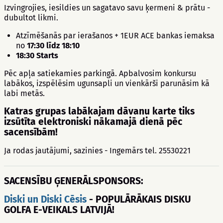
Izvingrojies, iesildies un sagatavo savu ķermeni & prātu -
dubultot likmi.
Atzīmēšanās par ierašanos + 1EUR ACE bankas iemaksa
no
17:30 līdz 18:10
18:30 Starts
Pēc apļa satiekamies parkingā. Apbalvosim konkursu
labākos, izspēlēsim ugunsapli un vienkārši parunāsim kā
labi metās.
Katras grupas labākajam dāvanu karte tiks
izsūtīta elektroniski nākamajā dienā pēc
sacensībām!
Ja rodas jautājumi, sazinies - Ingemārs tel. 25530221
SACENSĪBU ĢENERĀLSPONSORS:
Diski un Diski Cēsis
- POPULĀRĀKAIS DISKU
GOLFA E-VEIKALS LATVIJĀ!