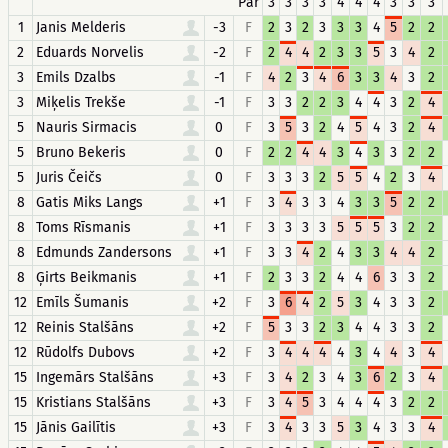
Par
3
3
3
3
4
4
4
3
3
3
1
Janis Melderis
-3
F
2
3
2
3
3
3
4
5
2
2
2
Eduards Norvelis
-2
F
2
4
4
2
3
3
5
3
4
2
3
Emils Dzalbs
-1
F
4
2
3
4
6
3
3
4
3
2
3
Miķelis Trekše
-1
F
3
3
2
2
3
4
4
3
2
4
5
Nauris Sirmacis
0
F
3
5
3
2
4
5
4
3
2
4
5
Bruno Bekeris
0
F
2
2
4
4
3
4
3
3
2
2
5
Juris Čeičs
0
F
3
3
3
2
5
5
4
2
3
4
8
Gatis Miks Langs
+1
F
3
4
3
3
4
3
3
5
2
2
8
Toms Rīsmanis
+1
F
3
3
3
3
5
5
5
3
2
2
8
Edmunds Zandersons
+1
F
3
3
4
2
4
3
3
4
4
2
8
Ģirts Beikmanis
+1
F
2
3
3
2
4
4
6
3
3
2
12
Emīls Šumanis
+2
F
3
6
4
2
5
3
4
3
3
2
12
Reinis Stalšāns
+2
F
5
3
3
2
3
4
4
3
3
2
12
Rūdolfs Dubovs
+2
F
3
4
4
4
4
3
4
4
3
4
15
Ingemārs Stalšāns
+3
F
3
4
2
3
4
3
6
2
3
4
15
Kristians Stalšāns
+3
F
3
4
5
3
4
4
4
3
2
2
15
Jānis Gailītis
+3
F
3
4
3
3
5
3
4
3
3
4