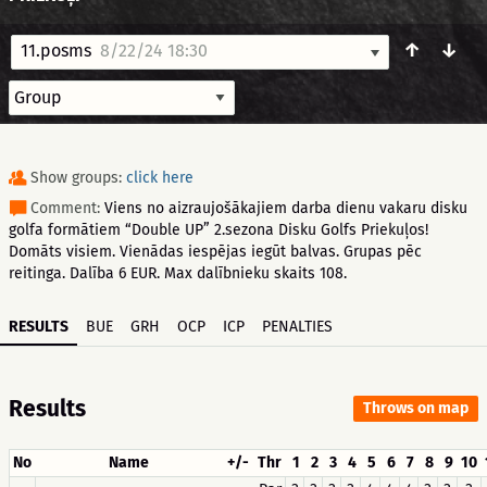
↑
↓
11.posms
8/22/24 18:30
Show groups:
click here
Comment:
Viens no aizraujošākajiem darba dienu vakaru disku
golfa formātiem “Double UP” 2.sezona Disku Golfs Priekuļos!
Domāts visiem. Vienādas iespējas iegūt balvas. Grupas pēc
reitinga. Dalība 6 EUR. Max dalībnieku skaits 108.
RESULTS
BUE
GRH
OCP
ICP
PENALTIES
Results
Throws on map
No
Name
+/-
Thr
1
2
3
4
5
6
7
8
9
10