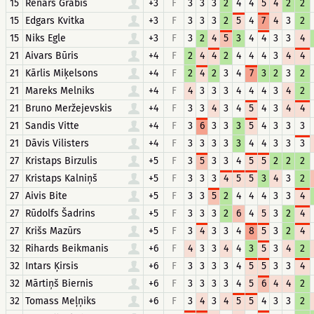
15
Renārs Grabis
+3
F
3
3
3
2
4
4
5
4
2
2
15
Edgars Kvitka
+3
F
3
3
3
2
5
4
7
4
3
2
15
Niks Egle
+3
F
3
2
4
5
3
4
4
3
3
4
21
Aivars Būris
+4
F
2
4
4
2
4
4
4
3
4
4
21
Kārlis Miķelsons
+4
F
2
4
2
3
4
7
3
2
3
2
21
Mareks Melniks
+4
F
4
3
3
3
4
4
4
3
4
2
21
Bruno Meržejevskis
+4
F
3
3
4
3
4
5
4
3
4
4
21
Sandis Vitte
+4
F
3
6
3
3
3
5
4
3
3
3
21
Dāvis Vilisters
+4
F
3
3
3
3
3
4
4
3
3
3
27
Kristaps Birzulis
+5
F
3
5
3
3
4
5
5
2
2
2
27
Kristaps Kalniņš
+5
F
3
3
3
4
5
5
3
4
3
2
27
Aivis Bite
+5
F
3
3
5
2
4
4
4
3
3
4
27
Rūdolfs Šadrins
+5
F
3
3
3
2
6
4
5
3
2
4
27
Krišs Mazūrs
+5
F
3
4
3
3
4
8
5
3
2
4
32
Rihards Beikmanis
+6
F
4
3
3
4
4
3
5
3
4
2
32
Intars Ķirsis
+6
F
3
3
3
3
4
5
5
3
3
4
32
Mārtiņš Biernis
+6
F
3
3
3
3
4
5
6
4
4
2
32
Tomass Meļņiks
+6
F
3
4
3
4
5
5
4
3
3
2