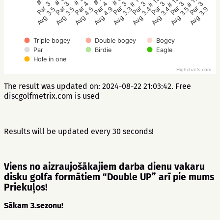
# 5
# 3
# 1
# 17
# 15
# 13
# 11
# 9
# 7
Par 4
Par 3
Par 3
Par 3
Par 3
Par 3
Par 3
Par 3
Par 4
Avg 4.5
Avg 3.5
Avg 3.5
Avg 3.9
Avg 3.5
Avg 3.4
Avg 3.4
Avg 3.3
Avg 4.9
Triple bogey
Double bogey
Bogey
Par
Birdie
Eagle
Hole in one
Highcharts.com
The result was updated on: 2024-08-22 21:03:42. Free
discgolfmetrix.com is used
Results will be updated every 30 seconds!
Viens no aizraujošākajiem darba dienu vakaru
disku golfa formātiem “Double UP” arī pie mums
Priekuļos!
Sākam 3.sezonu!