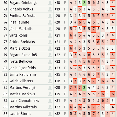
70
Edgars Grinbergs
+18
F
4
4
3
2
5
6
5
4
3
4
73
Rihards Voitks
+19
F
4
3
5
3
4
5
5
4
3
4
74
Evelina Začesta
+20
F
3
4
3
4
5
6
6
5
5
4
74
Inga Jaunite
+20
F
3
4
6
5
4
6
5
4
3
4
74
Jānis Markulis
+20
F
5
4
3
5
5
7
5
4
3
3
77
Valts Ronis
+21
F
6
4
5
4
4
5
6
3
4
4
77
Artūrs Breidaks
+21
F
4
4
4
3
5
5
8
5
4
5
79
Mārcis Ozols
+22
F
6
4
5
3
5
5
5
4
3
3
79
Edgars Skrastiņš
+22
F
3
5
4
4
8
5
5
5
3
5
79
Iveta Beļkova
+22
F
4
4
4
5
6
7
7
4
3
4
82
Janis Eigenfelds
+23
F
4
4
5
3
5
5
6
3
4
4
83
Emils Kalnciems
+25
F
4
4
4
4
6
5
7
4
3
4
84
Vairis Vilisters
+26
F
3
7
3
6
5
7
5
6
4
4
85
Mārtiņš Vērdiņš
+28
F
7
7
7
2
4
4
5
4
3
4
86
Matiss Markovs
+29
F
4
5
4
5
5
5
6
6
3
6
87
Ivars Ciematnieks
+31
F
4
4
4
5
5
5
5
6
5
3
88
Martins Mikstais
+32
F
6
4
6
4
6
7
6
5
3
4
88
Lauris Šterns
+32
F
5
5
4
5
5
7
6
3
5
4