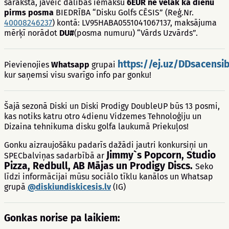
sarakstā, jāveic dalības iemaksu
6EUR ne vēlāk kā dienu
pirms posma
BIEDRĪBA “Disku Golfs CĒSIS” (Reģ.Nr.
40008246237
) kontā: LV95HABA0551041067137, maksājuma
mērķī norādot
DU#
(posma numuru) “Vārds Uzvārds”.
https://ej.uz/DDsacensi
Pievienojies
Whatsapp
grupai
kur saņemsi visu svarīgo info par gonku!
Šajā sezonā Diski un Diski Prodigy DoubleUP būs 13 posmi,
kas notiks katru otro 4dienu Vidzemes Tehnoloģiju un
Dizaina tehnikuma disku golfa laukumā Priekuļos!
Gonku aizraujošāku padarīs dažādi jautri konkursiņi un
Jimmy`s Popcorn, Studio
SPECbalviņas sadarbībā ar
Pizza, Redbull, AB Mājas un Prodigy Discs.
Seko
līdzi informācijai mūsu sociālo tīklu kanālos un Whatsap
grupā
@diskiundiskicesis.lv
(IG)
Gonkas norise pa laikiem: