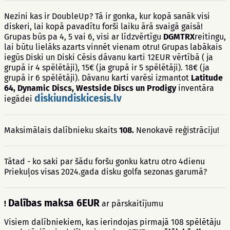
Nezini kas ir DoubleUp? Tā ir gonka, kur kopā sanāk visi
diskeri, lai kopā pavadītu forši laiku ārā svaigā gaisā!
Grupas būs pa 4, 5 vai 6, visi ar līdzvērtīgu
DGMTRX
reitingu,
lai būtu lielāks azarts vinnēt vienam otru! Grupas labākais
iegūs Diski un Diski Cēsis dāvanu karti 12EUR vērtībā ( ja
grupā ir 4 spēlētāji), 15€ (ja grupā ir 5 spēlētāji). 18€ (ja
grupā ir 6 spēlētāji). Dāvanu karti varēsi izmantot
Latitude
64, Dynamic Discs, Westside Discs un Prodigy
inventāra
diskiundiskicesis.lv
iegādei
Maksimālais dalībnieku skaits
108.
Nenokavē reģistrāciju!
Tātad - ko saki par šādu foršu gonku katru otro 4dienu
Priekuļos visas 2024.gada disku golfa sezonas garumā?
Dalības maksa 6EUR
!
ar pārskaitījumu
Visiem dalībniekiem, kas ierindojas pirmajā 108 spēlētāju