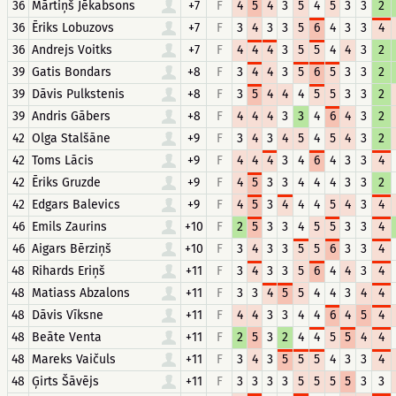
36
Mārtiņš Jēkabsons
+7
F
4
5
4
3
5
4
5
3
3
2
36
Ēriks Lobuzovs
+7
F
3
4
3
3
5
6
4
3
3
4
36
Andrejs Voitks
+7
F
4
4
4
3
5
5
4
4
3
2
39
Gatis Bondars
+8
F
3
4
4
3
5
6
5
3
3
2
39
Dāvis Pulkstenis
+8
F
3
5
4
4
4
5
5
3
3
2
39
Andris Gābers
+8
F
4
4
4
3
3
4
6
4
3
2
42
Olga Stalšāne
+9
F
3
4
3
4
5
4
5
4
3
2
42
Toms Lācis
+9
F
4
4
4
3
4
6
4
3
3
4
42
Ēriks Gruzde
+9
F
4
5
3
3
4
4
4
3
3
2
42
Edgars Balevics
+9
F
4
5
3
4
4
4
5
4
3
4
46
Emils Zaurins
+10
F
2
5
3
3
4
5
5
3
3
4
46
Aigars Bērziņš
+10
F
3
4
3
3
5
5
6
3
3
4
48
Rihards Eriņš
+11
F
3
4
3
3
5
6
4
4
3
4
48
Matiass Abzalons
+11
F
3
3
4
5
5
4
4
3
4
4
48
Dāvis Vīksne
+11
F
4
4
3
3
4
4
6
4
5
4
48
Beāte Venta
+11
F
2
5
3
2
4
4
5
5
4
4
48
Mareks Vaičuls
+11
F
3
4
3
5
5
5
4
3
3
4
48
Ģirts Šāvējs
+11
F
3
3
3
3
5
5
5
5
3
3