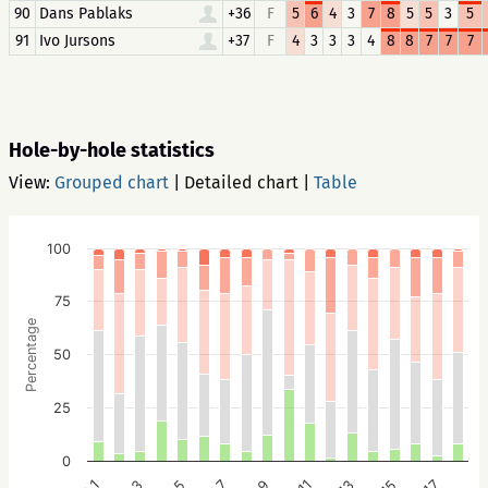
90
Dans Pablaks
+36
F
5
6
4
3
7
8
5
5
3
5
91
Ivo Jursons
+37
F
4
3
3
3
4
8
8
7
7
7
Hole-by-hole statistics
View:
Grouped chart
|
Detailed chart
|
Table
100
75
Percentage
50
25
0