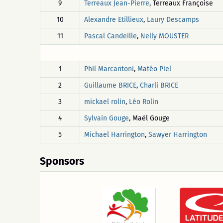
9
Terreaux Jean-Pierre
, Terreaux Françoise
10
Alexandre Etillieux
,
Laury Descamps
11
Pascal Candeille
,
Nelly MOUSTER
1
Phil Marcantoni
,
Matéo Piel
2
Guillaume BRICE
,
Charli BRICE
3
mickael rolin
,
Léo Rolin
4
Sylvain Gouge
, Maël Gouge
5
Michael Harrington
,
Sawyer Harrington
Sponsors