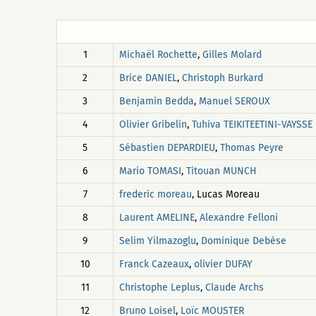
1
Michaël Rochette
,
Gilles Molard
2
Brice DANIEL
,
Christoph Burkard
3
Benjamin Bedda
,
Manuel SEROUX
4
Olivier Gribelin
,
Tuhiva TEIKITEETINI-VAYSSE
5
Sébastien DEPARDIEU
,
Thomas Peyre
6
Mario TOMASI
,
Titouan MUNCH
7
frederic moreau
, Lucas Moreau
8
Laurent AMELINE
,
Alexandre Felloni
9
Selim Yilmazoglu
,
Dominique Debèse
10
Franck Cazeaux
,
olivier DUFAY
11
Christophe Leplus
,
Claude Archs
12
Bruno Loisel
,
Loïc MOUSTER