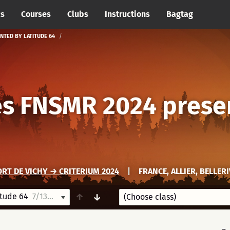
cs
Courses
Clubs
Instructions
Bagtag
NTED BY LATITUDE 64
es FNSMR 2024 prese
RT DE VICHY → CRITERIUM 2024
|
FRANCE, ALLIER, BELLER
itude 64
7/13/24-7/14/24
↑
↓