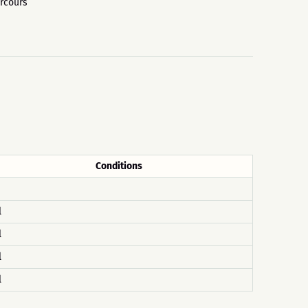
rcours
Conditions
l
l
l
l