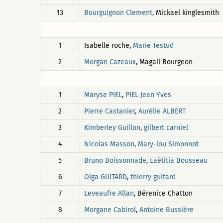
13
Bourguignon Clement
, Mickael kinglesmith
1
Isabelle roche,
Marie Testud
2
Morgan Cazeaux
, Magali Bourgeon
1
Maryse PIEL
,
PIEL Jean Yves
2
Pierre Castanier
,
Aurélie ALBERT
3
Kimberley Guillon
,
gilbert carniel
4
Nicolas Masson
,
Mary-lou Simonnot
5
Bruno Boissonnade
,
Laëtitia Bousseau
6
Olga GUITARD
,
thierry guitard
7
Leveaufre Allan
, Bérenice Chatton
8
Morgane Cabirol
,
Antoine Bussière