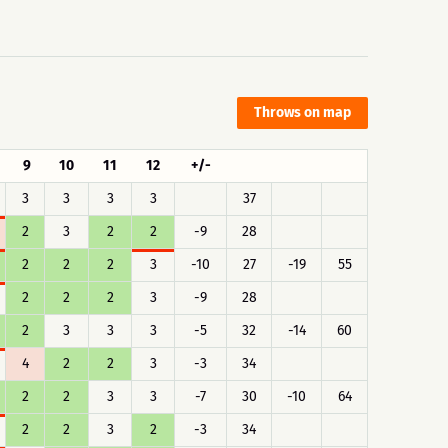
Throws on map
9
10
11
12
+/-
3
3
3
3
37
2
3
2
2
-9
28
2
2
2
3
-10
27
-19
55
2
2
2
3
-9
28
2
3
3
3
-5
32
-14
60
4
2
2
3
-3
34
2
2
3
3
-7
30
-10
64
2
2
3
2
-3
34