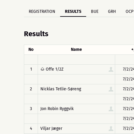
REGISTRATION
RESULTS
BUE
GRH
OCP
Results
No
Name
+
1
🌰 Offe 1/2Z
7/2/2
7/2/2
2
Nicklas Tetlie-Søreng
7/2/2
7/2/2
3
Jon Robin Ryggvik
7/2/2
7/2/2
4
Viljar Jæger
7/2/2