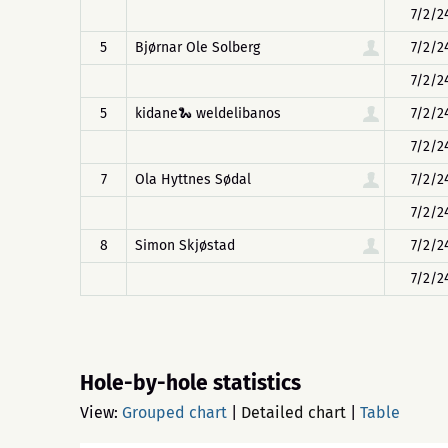
7/2/2
5
Bjørnar Ole Solberg
7/2/2
7/2/2
5
kidane🐍 weldelibanos
7/2/2
7/2/2
7
Ola Hyttnes Sødal
7/2/2
7/2/2
8
Simon Skjøstad
7/2/2
7/2/2
Hole-by-hole statistics
View:
Grouped chart
|
Detailed chart
|
Table