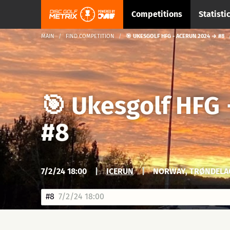
Competitions
Statisti
MAIN
FIND COMPETITION
🎯 UKESGOLF HFG - ACERUN 2024 → #8
🎯 Ukesgolf HFG
#8
7/2/24 18:00
|
ICERUN
|
NORWAY, TRØNDELA
#8
7/2/24 18:00