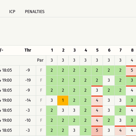
ICP
PENALTIES
/-
Thr
1
2
3
4
5
6
7
8
Par
3
3
3
3
3
3
3
4
4 18:05
-9
F
2
2
2
2
2
2
2
5
4 19:00
-19
F
2
2
2
2
2
3
2
3
4 18:05
-9
F
2
2
2
2
3
2
2
4
4 19:00
-14
F
3
1
2
2
4
3
3
3
4 18:05
-3
F
2
3
3
2
4
3
2
4
4 19:00
-10
F
2
2
2
2
4
2
3
3
4 18:05
-3
F
2
2
3
2
5
3
4
4