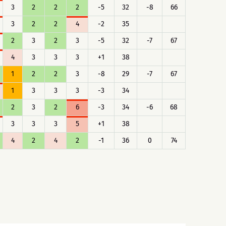
3
2
2
2
-5
32
-8
66
3
2
2
4
-2
35
2
3
2
3
-5
32
-7
67
4
3
3
3
+1
38
1
2
2
3
-8
29
-7
67
1
3
3
3
-3
34
2
3
2
6
-3
34
-6
68
3
3
3
5
+1
38
4
2
4
2
-1
36
0
74