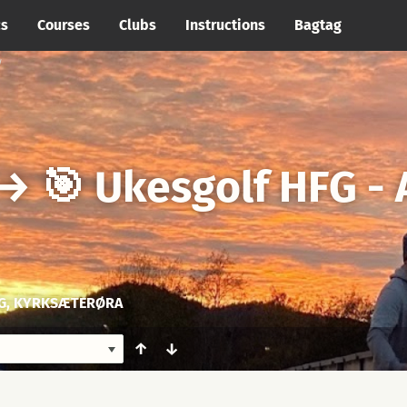
cs
Courses
Clubs
Instructions
Bagtag
→
🎯 Ukesgolf HFG -
G, KYRKSÆTERØRA
↑
↓