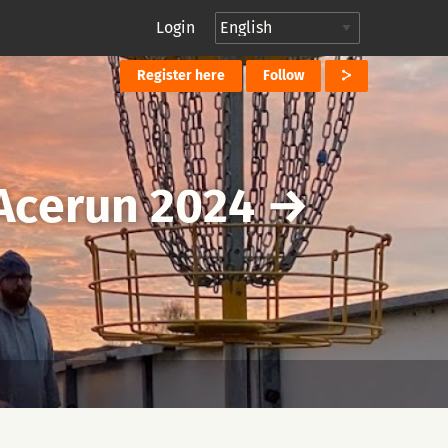
Login
Register here
Follow
 Acerun 2024
→