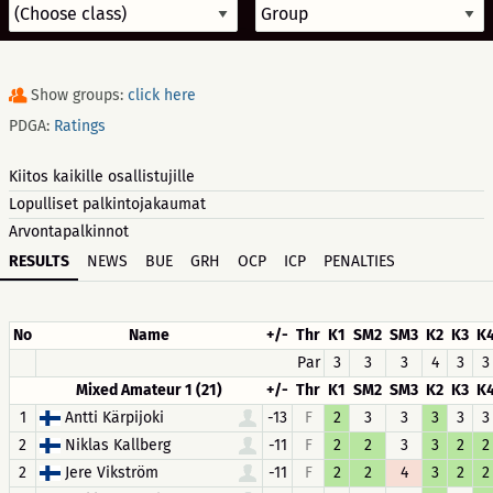
Show groups:
click here
PDGA:
Ratings
Kiitos kaikille osallistujille
Lopulliset palkintojakaumat
Arvontapalkinnot
RESULTS
NEWS
BUE
GRH
OCP
ICP
PENALTIES
No
Name
+/-
Thr
K1
SM2
SM3
K2
K3
K
Par
3
3
3
4
3
3
Mixed Amateur 1 (21)
+/-
Thr
K1
SM2
SM3
K2
K3
K
1
Antti Kärpijoki
-13
F
2
3
3
3
3
3
2
Niklas Kallberg
-11
F
2
2
3
3
2
2
2
Jere Vikström
-11
F
2
2
4
3
2
2