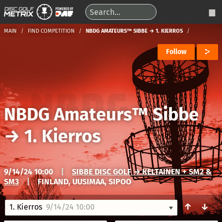
MAIN
FIND COMPETITION
NBDG AMATEURS™ SIBBE → 1. KIERROS
Follow
NBDG Amateurs™ Sibbe
→
1. Kierros
9/14/24 10:00
|
SIBBE DISC GOLF → KELTAINEN + SM2 &
SM3
|
FINLAND, UUSIMAA, SIPOO
↑
↓
1. Kierros
9/14/24 10:00