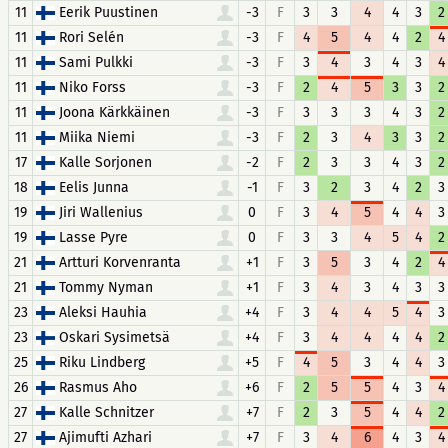
11
Eerik Puustinen
-3
F
3
3
4
4
3
2
11
Rori Selén
-3
F
4
5
4
4
2
4
11
Sami Pulkki
-3
F
3
4
3
4
3
4
11
Niko Forss
-3
F
2
4
5
3
3
2
11
Joona Kärkkäinen
-3
F
3
3
3
4
3
2
11
Miika Niemi
-3
F
2
3
4
3
3
2
17
Kalle Sorjonen
-2
F
2
3
3
4
3
2
18
Eelis Junna
-1
F
3
2
3
4
2
3
19
Jiri Wallenius
0
F
3
4
5
4
4
3
19
Lasse Pyre
0
F
3
3
4
5
4
2
21
Artturi Korvenranta
+1
F
3
5
3
4
2
4
21
Tommy Nyman
+1
F
3
4
3
4
3
3
23
Aleksi Hauhia
+4
F
3
4
4
5
4
3
23
Oskari Sysimetsä
+4
F
3
4
4
4
4
2
25
Riku Lindberg
+5
F
4
5
3
4
4
3
26
Rasmus Aho
+6
F
2
5
5
4
3
4
27
Kalle Schnitzer
+7
F
2
3
5
4
4
2
27
Ajimufti Azhari
+7
F
3
4
6
4
3
4