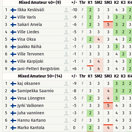
Mixed Amateur 40+ (9)
+/-
Thr
K1
SM2
SM3
K2
K3
K
1
Ilkka Keskiväli
-10
F
2
3
3
4
3
2
2
Ville Varis
-9
F
2
3
3
3
2
2
3
Sakari Arvela
-6
F
2
3
5
3
2
3
4
Ville Liedes
-5
F
3
3
3
3
2
2
5
Visa Oksa
-3
F
2
4
3
4
3
2
6
Jaakko Räihä
-1
F
3
3
3
3
3
3
6
Ville Tervonen
-1
F
3
3
3
4
2
3
6
Ville Kärpijoki
-1
F
3
4
3
4
3
2
9
Jani-Petteri Bergström
+6
F
3
4
3
4
3
2
Mixed Amateur 50+ (14)
+/-
Thr
K1
SM2
SM3
K2
K3
K
1
kaj oksanen
-9
F
3
3
3
3
2
2
2
Samipekka Saarnio
-8
F
3
3
4
3
2
2
3
Vesa Lönngren
-5
F
2
3
4
3
3
3
3
Jyrki Valkonen
-5
F
3
3
5
4
3
3
5
juha vanninen
-3
F
2
3
3
4
3
3
6
Hannu Kartano
-2
F
3
3
3
4
3
3
7
Marko Kantola
0
F
2
3
4
4
3
3