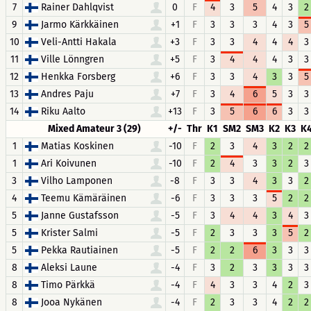
7
Rainer Dahlqvist
0
F
4
3
5
4
3
2
9
Jarmo Kärkkäinen
+1
F
3
3
3
4
3
5
10
Veli-Antti Hakala
+3
F
3
3
4
4
4
3
11
Ville Lönngren
+5
F
3
4
4
4
3
3
12
Henkka Forsberg
+6
F
3
3
4
3
3
5
13
Andres Paju
+7
F
3
4
6
5
3
3
14
Riku Aalto
+13
F
3
5
6
6
3
3
Mixed Amateur 3 (29)
+/-
Thr
K1
SM2
SM3
K2
K3
K
1
Matias Koskinen
-10
F
2
3
4
3
2
2
1
Ari Koivunen
-10
F
2
4
3
3
2
3
3
Vilho Lamponen
-8
F
3
3
4
3
3
2
4
Teemu Kämäräinen
-6
F
3
3
3
5
2
2
5
Janne Gustafsson
-5
F
3
4
4
3
4
3
5
Krister Salmi
-5
F
2
3
3
3
5
2
5
Pekka Rautiainen
-5
F
2
2
6
3
3
3
8
Aleksi Laune
-4
F
3
2
3
3
3
3
8
Timo Pärkkä
-4
F
4
3
3
4
2
3
8
Jooa Nykänen
-4
F
2
3
3
4
2
2