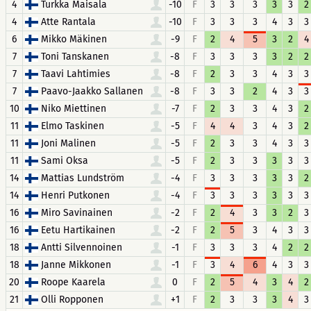
4
Turkka Maisala
-10
F
3
3
3
3
3
2
4
Atte Rantala
-10
F
3
3
3
4
3
3
6
Mikko Mäkinen
-9
F
2
4
5
3
2
4
7
Toni Tanskanen
-8
F
3
3
3
3
2
2
7
Taavi Lahtimies
-8
F
2
3
3
4
3
3
7
Paavo-Jaakko Sallanen
-8
F
3
3
2
4
3
3
10
Niko Miettinen
-7
F
2
3
3
4
3
2
11
Elmo Taskinen
-5
F
4
4
3
4
3
2
11
Joni Malinen
-5
F
2
3
3
4
3
3
11
Sami Oksa
-5
F
2
3
3
3
3
3
14
Mattias Lundström
-4
F
3
3
3
3
3
2
14
Henri Putkonen
-4
F
3
3
3
3
3
3
16
Miro Savinainen
-2
F
2
4
3
3
2
3
16
Eetu Hartikainen
-2
F
2
5
3
4
3
3
18
Antti Silvennoinen
-1
F
3
3
3
4
2
2
18
Janne Mikkonen
-1
F
3
4
6
4
3
3
20
Roope Kaarela
0
F
2
5
4
3
4
2
21
Olli Ropponen
+1
F
2
3
3
3
4
3