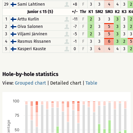
29
Sami Lahtinen
+8
F
3
3
4
4
3
2
Junior ≤ 15 (5)
+/-
Thr
K1
SM2
SM3
K2
K3
K
1
Arttu Kurlin
-11
F
2
3
3
3
3
2
2
Oiva Salonen
-7
F
2
3
5
3
3
2
3
Viljami Järvinen
-5
F
2
3
5
3
3
3
4
Rasmus Rissanen
-1
F
3
3
6
3
2
5
5
Kasperi Kauste
0
F
3
4
4
4
3
2
Hole-by-hole statistics
View:
Grouped chart
|
Detailed chart
|
Table
100
75
Percentage
50