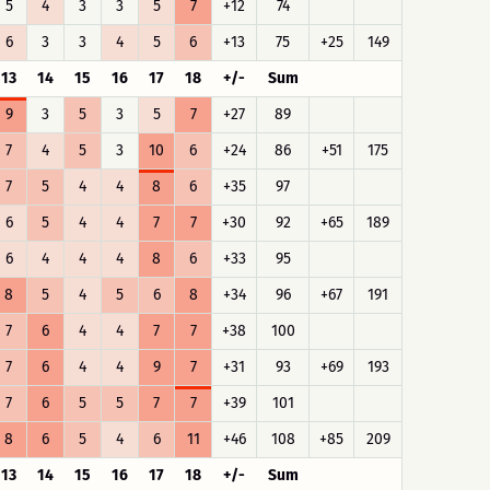
5
4
3
3
5
7
+12
74
6
3
3
4
5
6
+13
75
+25
149
13
14
15
16
17
18
+/-
Sum
9
3
5
3
5
7
+27
89
7
4
5
3
10
6
+24
86
+51
175
7
5
4
4
8
6
+35
97
6
5
4
4
7
7
+30
92
+65
189
6
4
4
4
8
6
+33
95
8
5
4
5
6
8
+34
96
+67
191
7
6
4
4
7
7
+38
100
7
6
4
4
9
7
+31
93
+69
193
7
6
5
5
7
7
+39
101
8
6
5
4
6
11
+46
108
+85
209
13
14
15
16
17
18
+/-
Sum