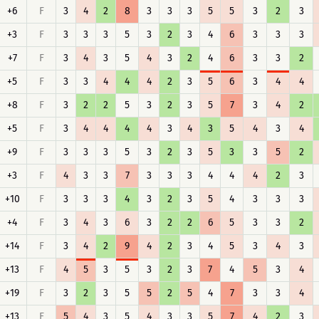
+6
F
3
4
2
8
3
3
3
5
5
3
2
3
+3
F
3
3
3
5
3
2
3
4
6
3
3
3
+7
F
3
4
3
5
4
3
2
4
6
3
3
2
+5
F
3
3
4
4
4
2
3
5
6
3
4
4
+8
F
3
2
2
5
3
2
3
5
7
3
4
2
+5
F
3
4
4
4
4
3
4
3
5
4
3
4
+9
F
3
3
3
5
3
2
3
5
3
3
5
2
+3
F
4
3
3
7
3
3
3
4
4
4
2
3
+10
F
3
3
3
4
3
2
3
5
4
3
3
3
+4
F
3
4
3
6
3
2
2
6
5
3
3
2
+14
F
3
4
2
9
4
2
3
4
5
3
4
3
+13
F
4
5
3
5
3
2
3
7
4
5
3
4
+19
F
3
2
3
5
5
2
5
4
7
3
3
4
+13
F
5
4
3
5
4
3
3
5
7
4
2
3