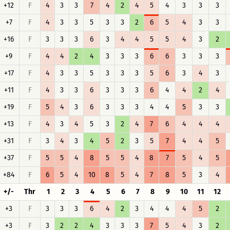
+12
F
4
3
3
7
4
2
4
5
4
3
3
3
+7
F
4
3
3
5
3
3
2
6
5
4
3
3
+16
F
3
3
3
6
3
4
4
5
5
4
3
2
+9
F
4
4
2
4
3
3
3
6
6
3
3
3
+17
F
4
3
3
5
3
3
3
5
6
3
4
3
+11
F
4
3
3
6
3
3
3
6
4
4
2
4
+19
F
5
4
3
6
3
3
3
4
4
5
3
3
+13
F
4
3
4
5
3
2
4
7
6
4
4
4
+31
F
3
4
3
4
5
2
3
5
7
4
4
5
+37
F
5
5
4
8
5
5
4
8
7
5
4
5
+84
F
6
5
4
10
8
5
4
7
8
5
3
4
+/-
Thr
1
2
3
4
5
6
7
8
9
10
11
12
+3
F
3
3
3
6
4
2
3
4
4
4
5
2
+3
F
3
2
2
4
3
3
3
7
5
4
3
2