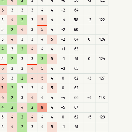
4
4
2
3
4
4
-6
56
-2
122
6
3
3
3
4
4
+2
64
5
4
2
3
5
4
-4
58
-2
122
5
2
4
3
5
4
-2
60
5
4
3
3
4
5
+2
64
0
124
4
3
2
4
4
4
+1
63
5
2
3
3
3
5
-1
61
0
124
6
3
3
4
5
4
+3
65
6
3
2
4
5
4
0
62
+3
127
7
2
3
3
4
5
0
62
6
2
3
4
4
4
+4
66
+4
128
4
2
4
2
8
4
+5
67
5
4
2
4
4
4
0
62
+5
129
5
4
2
3
4
5
-1
61