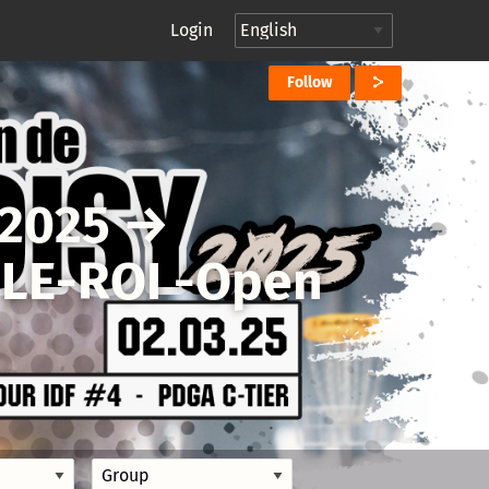
Login
Follow
-2025
→
-LE-ROI -Open