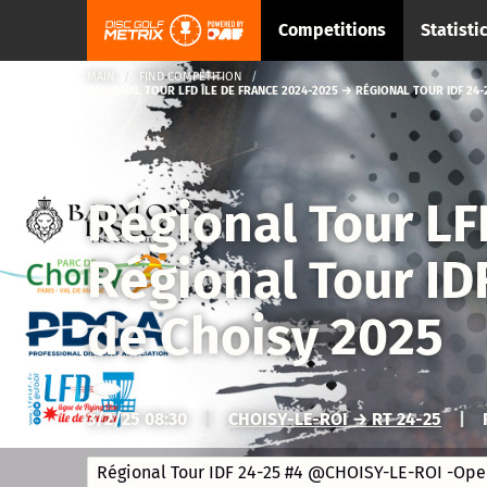
Competitions
Statisti
MAIN
FIND COMPETITION
RÉGIONAL TOUR LFD ÎLE DE FRANCE 2024-2025 → RÉGIONAL TOUR IDF 24-
Régional Tour LF
Régional Tour I
de Choisy 2025
3/2/25 08:30
|
CHOISY-LE-ROI → RT 24-25
|