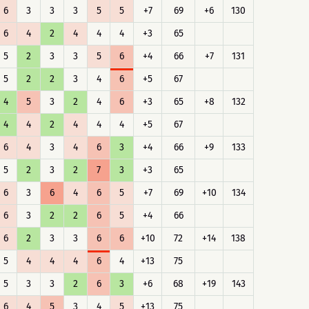
6
3
3
3
5
5
+7
69
+6
130
6
4
2
4
4
4
+3
65
5
2
3
3
5
6
+4
66
+7
131
5
2
2
3
4
6
+5
67
4
5
3
2
4
6
+3
65
+8
132
4
4
2
4
4
4
+5
67
6
4
3
4
6
3
+4
66
+9
133
5
2
3
2
7
3
+3
65
6
3
6
4
6
5
+7
69
+10
134
6
3
2
2
6
5
+4
66
6
2
3
3
6
6
+10
72
+14
138
5
4
4
4
6
4
+13
75
5
3
3
2
6
3
+6
68
+19
143
6
4
5
3
4
5
+13
75