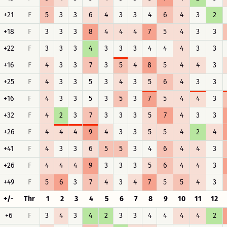
+21
F
5
3
3
6
4
3
3
4
6
4
3
2
+18
F
3
3
3
8
4
4
4
7
5
4
3
3
+22
F
3
3
3
4
3
3
3
4
4
4
3
3
+16
F
4
3
3
7
3
5
4
8
5
4
4
3
+25
F
4
3
3
5
3
4
3
5
6
4
3
3
+16
F
4
3
3
5
3
5
3
7
5
4
4
3
+32
F
4
2
3
7
3
3
3
5
7
4
3
3
+26
F
4
4
4
9
4
3
3
5
5
4
2
4
+41
F
4
3
3
6
5
5
3
4
6
4
4
3
+26
F
4
4
4
9
3
3
3
5
6
4
4
3
+49
F
5
6
3
7
4
3
4
7
5
5
4
3
+/-
Thr
1
2
3
4
5
6
7
8
9
10
11
12
+6
F
3
4
3
4
2
3
3
4
4
4
4
2