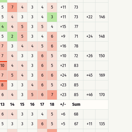
5
7
4
3
4
5
+11
73
5
4
3
3
4
3
+11
73
+22
146
4
4
5
3
5
4
+15
77
5
2
5
3
4
6
+9
71
+24
148
7
3
4
4
5
6
+16
78
7
4
3
3
6
5
+10
72
+26
150
10
4
4
3
6
5
+21
83
7
5
4
3
6
6
+24
86
+45
169
8
3
3
4
6
5
+23
85
6
4
3
5
6
7
+23
85
+46
170
13
14
15
16
17
18
+/-
Sum
6
4
3
3
4
5
+6
68
5
3
3
3
6
5
+5
67
+11
135