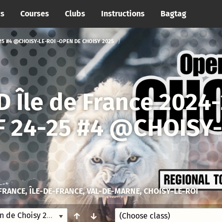
cs
Courses
Clubs
Instructions
Bagtag
25 #4 @CHOISY-LE-ROI -OPEN DE CHOISY 2025
D Île de France 2024
DF 24-25 #4 @CHOISY
FRANCE, ÎLE-DE-FRANCE, VAL-DE-MARNE, CHOISY-LE-ROI
Régional Tour IDF 24-25 #4 @CHOISY-LE-ROI -Open de Choisy 2025
3/2/25 08:30
↑
↓