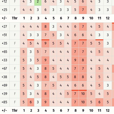
+12
F
4
3
2
6
4
3
4
5
6
4
3
3
+25
F
4
4
3
6
3
3
3
5
7
4
3
3
+/-
Thr
1
2
3
4
5
6
7
8
9
10
11
12
+27
F
4
4
4
8
3
4
4
6
7
4
5
4
+51
F
4
3
3
7
5
3
4
6
6
4
3
3
+35
F
4
5
4
9
5
5
4
7
7
5
5
3
+65
F
5
3
5
7
4
4
4
7
7
4
5
4
+33
F
5
3
5
9
4
4
4
9
8
4
4
4
+67
F
5
4
3
8
5
4
4
7
7
4
5
4
+38
F
5
4
5
8
4
5
5
8
8
4
5
4
+69
F
5
4
3
7
5
4
4
6
6
4
5
3
+39
F
5
3
4
8
4
4
5
7
10
5
4
5
+85
F
5
6
3
9
4
4
4
7
10
5
6
5
+/-
Thr
1
2
3
4
5
6
7
8
9
10
11
12