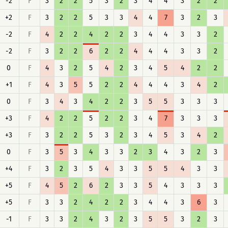
-2
F
3
2
2
5
3
2
3
4
4
3
2
2
+2
F
3
2
2
5
3
3
4
4
7
3
2
3
-2
F
4
2
2
4
2
2
3
4
4
3
3
2
-2
F
3
2
2
6
2
2
4
4
4
3
3
2
0
F
4
3
2
5
4
2
3
4
5
4
2
2
+1
F
4
3
5
5
2
2
4
4
4
3
4
2
0
F
3
4
3
4
2
2
3
5
5
3
3
3
+3
F
4
2
2
5
2
2
3
4
7
3
3
3
+3
F
3
2
2
5
3
2
3
4
5
3
4
2
0
F
3
5
3
4
3
3
2
3
4
3
2
3
+4
F
3
2
3
5
4
3
3
5
5
4
3
3
+5
F
4
5
2
6
2
3
3
5
4
3
3
3
+5
F
3
3
2
4
2
2
3
4
4
3
6
3
-1
F
3
3
2
4
3
2
3
5
5
3
2
3