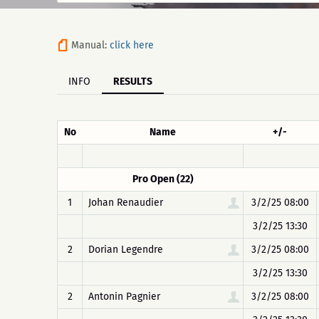
Manual:
click here
INFO
RESULTS
No
Name
+/-
Pro Open (22)
1
Johan Renaudier
3/2/25 08:00
3/2/25 13:30
2
Dorian Legendre
3/2/25 08:00
3/2/25 13:30
2
Antonin Pagnier
3/2/25 08:00