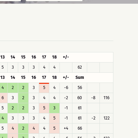
13
14
15
16
17
18
+/-
5
3
3
3
4
4
62
13
14
15
16
17
18
+/-
Sum
4
2
2
3
5
4
-6
56
6
3
2
3
4
4
-2
60
-8
116
5
2
2
3
5
3
-1
61
4
3
3
3
4
5
-1
61
-2
122
5
4
2
4
4
5
+4
66