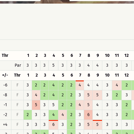
Thr
1
2
3
4
5
6
7
8
9
10
11
12
Par
3
3
3
5
3
3
3
4
4
3
3
3
+/-
Thr
1
2
3
4
5
6
7
8
9
10
11
12
-6
F
3
2
2
4
2
2
4
4
4
3
4
2
-8
F
3
4
2
4
2
2
3
5
5
3
2
3
-1
F
3
5
3
5
2
2
4
5
4
3
3
2
-2
F
2
3
3
4
4
2
3
6
4
3
3
2
+4
F
3
3
3
6
3
2
3
5
5
3
3
3