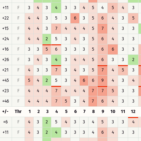
+11
F
3
4
3
4
3
3
4
5
4
5
4
3
+22
F
4
4
3
5
3
6
3
5
6
4
3
5
+15
F
4
4
3
7
4
4
4
5
7
4
3
3
+24
F
4
4
2
5
3
4
3
5
6
4
3
3
+16
F
3
3
5
6
3
3
3
5
6
6
3
3
+26
F
3
4
3
4
3
4
4
5
6
3
3
2
+21
F
4
3
3
7
3
4
3
5
7
4
5
3
+45
F
5
4
2
5
3
4
6
6
9
4
3
4
+23
F
4
4
4
7
4
4
4
7
7
5
3
3
+46
F
4
4
4
7
5
3
4
7
6
4
3
3
+/-
Thr
1
2
3
4
5
6
7
8
9
10
11
12
+6
F
4
3
2
5
4
3
3
4
5
3
3
4
+11
F
4
3
2
4
3
3
3
4
6
4
3
3