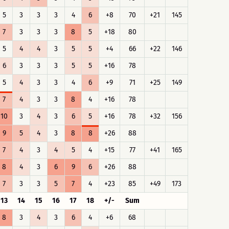
5
3
3
3
4
6
+8
70
+21
145
7
3
3
3
8
5
+18
80
5
4
4
3
5
5
+4
66
+22
146
6
3
3
3
5
5
+16
78
5
4
3
3
4
6
+9
71
+25
149
7
4
3
3
8
4
+16
78
10
3
4
3
6
5
+16
78
+32
156
9
5
4
3
8
8
+26
88
7
4
3
4
5
4
+15
77
+41
165
8
4
3
6
9
6
+26
88
7
3
3
5
7
4
+23
85
+49
173
13
14
15
16
17
18
+/-
Sum
8
3
4
3
6
4
+6
68