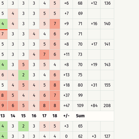
5
3
3
3
4
5
+6
68
+12
136
5
4
3
3
5
5
+7
69
4
4
3
3
5
7
+9
71
+16
140
7
3
3
4
4
6
+9
71
5
3
3
3
5
6
+8
70
+17
141
5
3
3
4
7
6
+11
73
4
3
5
3
5
4
+8
70
+19
143
6
4
2
3
4
6
+13
75
5
4
5
4
5
8
+18
80
+31
155
8
5
4
4
6
7
+37
99
9
6
5
4
8
8
+47
109
+84
208
13
14
15
16
17
18
+/-
Sum
4
3
2
3
5
5
+3
65
4
3
3
3
4
4
0
62
+3
127