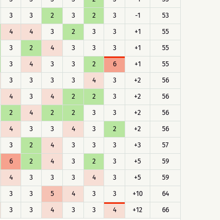
3
3
2
3
2
3
-1
53
4
4
3
2
3
3
+1
55
3
2
4
3
3
3
+1
55
3
4
3
3
2
6
+1
55
3
3
3
3
4
3
+2
56
4
3
4
2
2
3
+2
56
2
4
2
2
3
3
+2
56
4
3
3
4
3
2
+2
56
3
2
4
3
3
3
+3
57
6
2
4
3
2
3
+5
59
4
3
3
3
4
3
+5
59
3
3
5
4
3
3
+10
64
3
3
4
3
3
4
+12
66