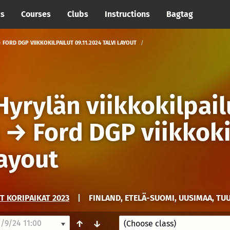
cs
Courses
Clubs
Instructions
Bagtag
ORD DGP VIIKKOKILPAILUT 09.11.2024 TALVI LAYOUT
Hyrylän viikkokilpail
→
Ford DGP viikkoki
layout
T KORIPAIKAT 2023
|
FINLAND, ETELÄ-SUOMI, UUSIMAA, TU
/9/24 11:00
↑
↓