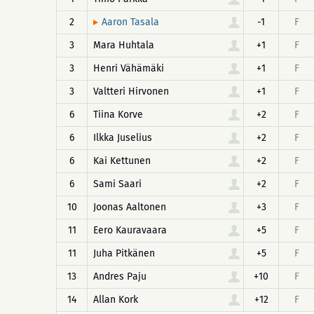
2
-1
F
Aaron Tasala
3
Mara Huhtala
+1
F
3
Henri Vähämäki
+1
F
3
Valtteri Hirvonen
+1
F
6
Tiina Korve
+2
F
6
Ilkka Juselius
+2
F
6
Kai Kettunen
+2
F
6
Sami Saari
+2
F
10
Joonas Aaltonen
+3
F
11
Eero Kauravaara
+5
F
11
Juha Pitkänen
+5
F
13
Andres Paju
+10
F
14
Allan Kork
+12
F