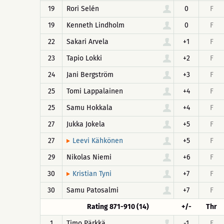
19
Rori Selén
0
F
19
Kenneth Lindholm
0
F
22
Sakari Arvela
+1
F
23
Tapio Lokki
+2
F
24
Jani Bergström
+3
F
25
Tomi Lappalainen
+4
F
25
Samu Hokkala
+4
F
27
Jukka Jokela
+5
F
27
+5
F
Leevi Kähkönen
29
Nikolas Niemi
+6
F
30
+7
F
Kristian Tyni
30
Samu Patosalmi
+7
F
Rating 871-910 (14)
+/-
Thr
1
Timo Pärkkä
-1
F