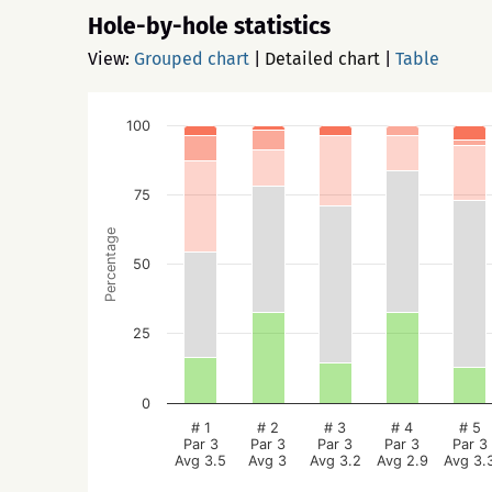
Hole-by-hole statistics
View:
Grouped chart
|
Detailed chart
|
Table
100
75
Percentage
50
25
0
# 1
# 2
# 3
# 4
# 5
Par 3
Par 3
Par 3
Par 3
Par 3
Avg 3.5
Avg 3
Avg 3.2
Avg 2.9
Avg 3.