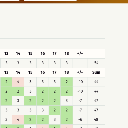
13
14
15
16
17
18
+/-
3
3
3
3
3
3
54
13
14
15
16
17
18
+/-
Sum
2
4
3
3
3
2
-10
44
2
2
3
2
2
2
-10
44
2
3
2
2
2
3
-7
47
3
3
3
3
2
2
-7
47
3
4
2
2
3
2
-6
48