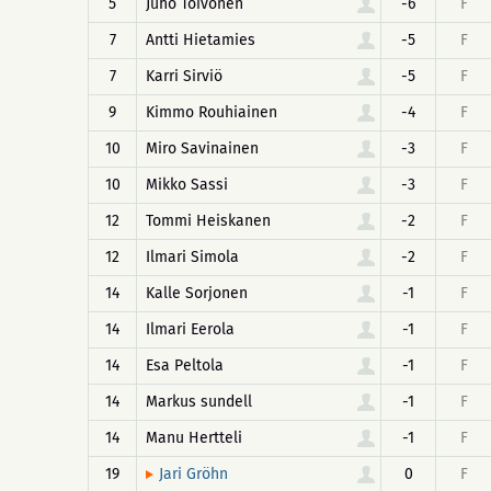
5
Juho Toivonen
-6
F
7
Antti Hietamies
-5
F
7
Karri Sirviö
-5
F
9
Kimmo Rouhiainen
-4
F
10
Miro Savinainen
-3
F
10
Mikko Sassi
-3
F
12
Tommi Heiskanen
-2
F
12
Ilmari Simola
-2
F
14
Kalle Sorjonen
-1
F
14
Ilmari Eerola
-1
F
14
Esa Peltola
-1
F
14
Markus sundell
-1
F
14
Manu Hertteli
-1
F
19
0
F
Jari Gröhn