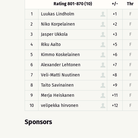
Rating 801-870 (10)
+/-
Thr
1
Luukas Lindholm
+1
F
2
Niko Korpelainen
+2
F
3
Jasper Ukkola
+3
F
4
Riku Aalto
+5
F
5
Kimmo Koskelainen
+6
F
6
Alexander Lehtonen
+7
F
7
Veli-Matti Nuutinen
+8
F
8
Taito Savinainen
+9
F
9
Merja Heiskanen
+11
F
10
velipekka hirvonen
+12
F
Sponsors