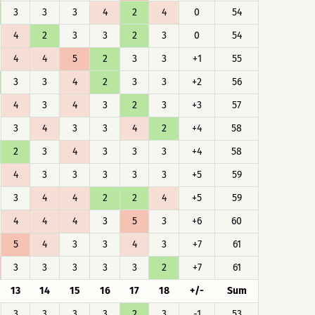
3
3
3
4
2
4
0
54
4
2
3
3
2
3
0
54
4
4
5
2
3
3
+1
55
3
3
4
2
3
3
+2
56
4
3
4
3
2
3
+3
57
3
4
3
3
4
2
+4
58
2
3
4
3
3
3
+4
58
4
3
3
3
3
3
+5
59
3
4
4
2
2
4
+5
59
4
4
4
3
5
3
+6
60
5
4
3
3
4
3
+7
61
3
3
3
3
3
2
+7
61
13
14
15
16
17
18
+/-
Sum
3
3
3
3
2
3
-1
53