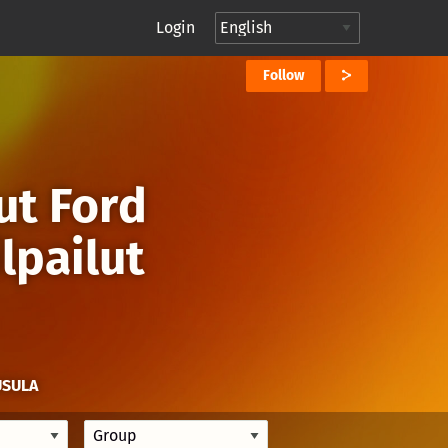
Login
Follow
ut Ford
lpailut
USULA