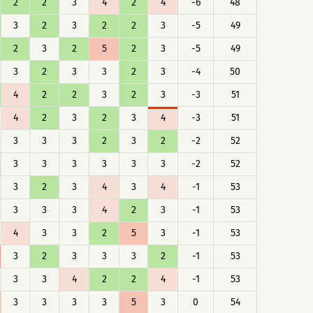
2
2
3
4
2
4
-6
48
3
2
3
2
2
3
-5
49
2
3
2
5
2
3
-5
49
3
2
3
3
2
3
-4
50
4
2
2
3
2
3
-3
51
4
2
3
2
3
4
-3
51
3
3
3
2
3
2
-2
52
3
3
3
3
3
3
-2
52
3
2
3
4
3
4
-1
53
3
3
3
4
2
3
-1
53
4
3
3
2
5
3
-1
53
3
2
3
3
3
2
-1
53
3
3
4
2
2
4
-1
53
3
3
3
3
5
3
0
54