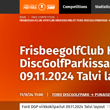
Competitions
Statisti
MAIN
FIND COMPETITION
FRISBEEGOLFCLUB HYRYLÄN VIIKKOKILPAILUT FORD DISCGOLFPARKISSA → F
FrisbeegolfClub 
DiscGolfParkissa
09.11.2024 Talvi 
11/9/24 11:00
|
FORD DISCGOLFPARK → PUNAISE
Ford DGP viikkokilpailut 09.11.2024 Talvi layout
11