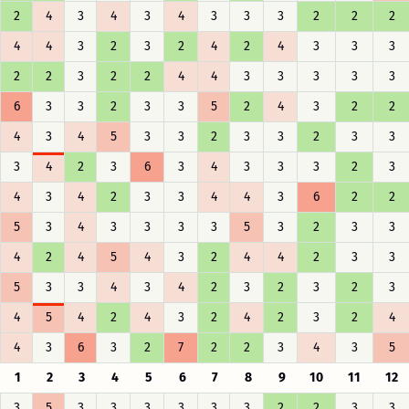
2
4
3
4
3
4
3
3
3
2
2
2
4
4
3
2
3
2
4
2
4
3
3
3
2
2
3
2
2
4
4
3
3
3
3
3
6
3
3
2
3
3
5
2
4
3
2
2
4
3
4
5
3
3
2
3
3
2
3
3
3
4
2
3
6
3
4
3
3
3
2
3
4
3
4
2
3
3
4
4
3
6
2
2
5
3
4
3
3
3
3
5
3
2
3
3
4
2
4
5
4
3
2
4
4
2
3
3
5
3
3
4
3
4
2
3
2
3
2
3
4
5
4
2
4
3
2
4
2
3
2
4
4
3
6
3
2
7
2
2
3
4
3
5
1
2
3
4
5
6
7
8
9
10
11
12
3
5
3
3
3
3
3
3
2
2
3
3