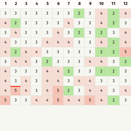
1
2
3
4
5
6
7
8
9
10
11
12
3
3
3
3
3
3
3
2
3
4
2
4
4
2
3
3
3
3
4
3
3
4
2
3
3
4
3
3
3
4
3
2
3
2
3
4
4
3
3
3
4
4
4
3
3
4
2
4
4
2
4
4
3
3
3
3
3
2
2
5
3
4
4
3
2
3
3
3
4
4
3
2
4
3
3
3
4
4
2
3
3
2
2
3
4
3
4
3
4
4
3
4
4
3
3
3
4
5
4
3
4
5
2
3
4
4
3
4
5
3
3
4
4
5
4
4
5
4
2
3