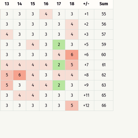
13
14
15
16
17
18
+/-
Sum
3
3
3
4
3
3
+1
55
3
3
3
3
3
4
+2
56
4
3
3
3
3
4
+3
57
3
3
4
3
2
3
+5
59
3
3
3
3
4
6
+6
60
4
4
4
4
2
5
+7
61
5
6
4
3
4
4
+8
62
5
3
4
4
2
3
+9
63
3
4
4
3
3
3
+11
65
3
3
3
3
3
5
+12
66