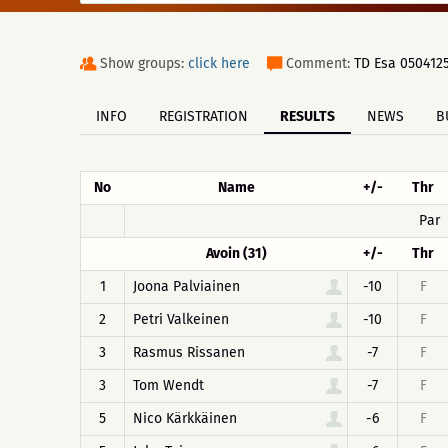
Show groups:
click here
Comment:
TD Esa 050412
INFO
REGISTRATION
RESULTS
NEWS
B
No
Name
+/-
Thr
Par
Avoin (31)
+/-
Thr
1
Joona Palviainen
-10
F
2
Petri Valkeinen
-10
F
3
Rasmus Rissanen
-7
F
3
Tom Wendt
-7
F
5
Nico Kärkkäinen
-6
F