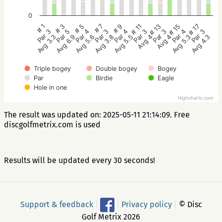
0
# 5
# 3
# 1
# 17
# 15
# 13
# 11
# 9
# 7
Par 4
Par 5
Par 3
Par 3
Par 4
Par 3
Par 3
Par 4
Par 3
Avg 5.6
Avg 6.9
Avg 3.3
Avg 4.3
Avg 5.3
Avg 4
Avg 4
Avg 5.5
Avg 3.8
Triple bogey
Double bogey
Bogey
Par
Birdie
Eagle
Hole in one
Highcharts.com
The result was updated on: 2025-05-11 21:14:09. Free
discgolfmetrix.com is used
Results will be updated every 30 seconds!
Support & feedback
|
|
Privacy policy
|
© Disc
Golf Metrix 2026