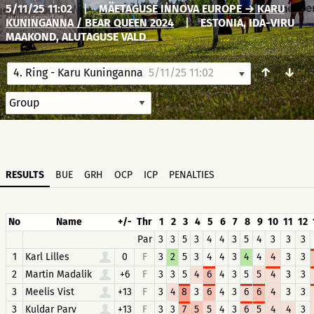
5/11/25 11:02
|
MÄETAGUSE INNOVA EUROPE → KARU
KUNINGANNA / BEAR QUEEN 2024
|
ESTONIA, IDA-VIRU
MAAKOND, ALUTAGUSE VALD
↑
↓
4. Ring - Karu Kuninganna
5/11/25 11:02
RESULTS
BUE
GRH
OCP
ICP
PENALTIES
No
Name
+/-
Thr
1
2
3
4
5
6
7
8
9
10
11
12
Par
3
3
5
3
4
4
3
5
4
3
3
3
1
Karl Lilles
0
F
3
2
5
3
4
4
3
4
4
4
3
3
2
Martin Madalik
+6
F
3
3
5
4
6
4
3
5
5
4
3
3
3
Meelis Vist
+13
F
3
4
8
3
6
4
3
6
6
4
3
3
3
Kuldar Parv
+13
F
3
3
7
5
5
4
3
6
5
4
4
3