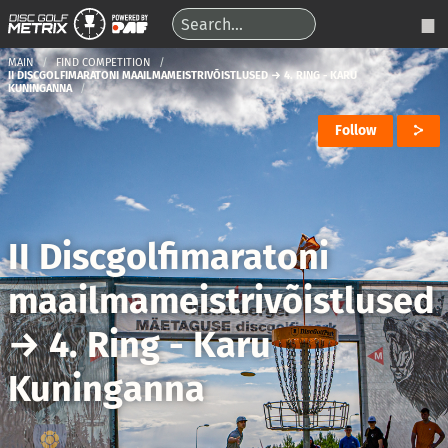
MAIN
FIND COMPETITION
II DISCGOLFIMARATONI MAAILMAMEISTRIVÕISTLUSED → 4. RING - KARU
KUNINGANNA
Follow
II Discgolfimaratoni
maailmameistrivõistlused
→
4. Ring - Karu
Kuninganna