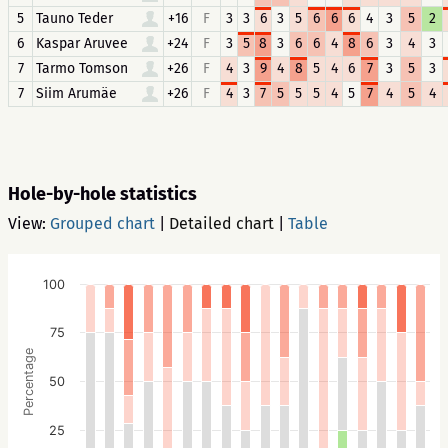
5
Tauno Teder
+16
F
3
3
6
3
5
6
6
6
4
3
5
2
6
Kaspar Aruvee
+24
F
3
5
8
3
6
6
4
8
6
3
4
3
7
Tarmo Tomson
+26
F
4
3
9
4
8
5
4
6
7
3
5
3
7
Siim Arumäe
+26
F
4
3
7
5
5
5
4
5
7
4
5
4
Hole-by-hole statistics
View:
Grouped chart
|
Detailed chart
|
Table
100
75
Percentage
50
25