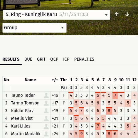
↑
↓
5. Ring - Kuninglik Karu
5/11/25 11:03
RESULTS
BUE
GRH
OCP
ICP
PENALTIES
No
Name
+/-
Thr
1
2
3
4
5
6
7
8
9
10
11
12
Par
3
3
5
3
4
4
3
4
4
3
3
3
1
Tauno Teder
+16
F
4
3
5
3
4
6
4
5
7
4
3
4
2
Tarmo Tomson
+17
F
3
5
6
4
5
6
3
5
5
4
5
3
3
Kuldar Parv
+19
F
5
4
7
3
4
6
3
8
5
3
3
3
4
Meelis Vist
+21
F
3
5
6
4
4
5
5
4
4
3
3
4
4
Karl Lilles
+21
F
3
4
5
3
4
7
4
4
4
3
5
4
6
Martin Madalik
+24
F
4
5
9
3
4
5
3
8
6
4
4
4