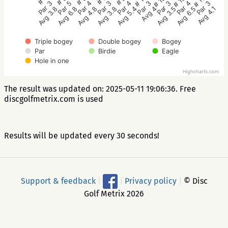
# 5
# 3
# 1
# 17
# 15
# 13
# 11
# 9
# 7
Par 4
Par 5
Par 3
Par 3
Par 4
Par 3
Par 3
Par 4
Par 3
Avg 4.8
Avg 6.8
Avg 3.8
Avg 4.1
Avg 6.5
Avg 3.5
Avg 4
Avg 5.4
Avg 3.8
Triple bogey
Double bogey
Bogey
Par
Birdie
Eagle
Hole in one
Highcharts.com
The result was updated on: 2025-05-11 19:06:36. Free
discgolfmetrix.com is used
Results will be updated every 30 seconds!
Support & feedback
|
|
Privacy policy
|
© Disc
Golf Metrix 2026