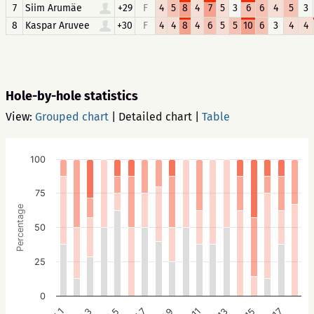
7
Siim Arumäe
+29
F
4
5
8
4
7
5
3
6
6
4
5
3
8
Kaspar Aruvee
+30
F
4
4
8
4
6
5
5
10
6
3
4
4
Hole-by-hole statistics
View:
Grouped chart
|
Detailed chart
|
Table
100
75
Percentage
50
25
0