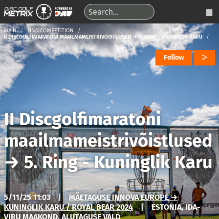
MAIN
FIND COMPETITION
II DISCGOLFIMARATONI MAAILMAMEISTRIVÕISTLUSED → 5. RING - KUNINGLIK KARU
Follow
II Discgolfimaratoni
maailmameistrivõistlused
→
5. Ring - Kuninglik Karu
5/11/25 11:03
|
MÄETAGUSE INNOVA EUROPE →
KUNINGLIK KARU / ROYAL BEAR 2024
|
ESTONIA, IDA-
VIRU MAAKOND, ALUTAGUSE VALD