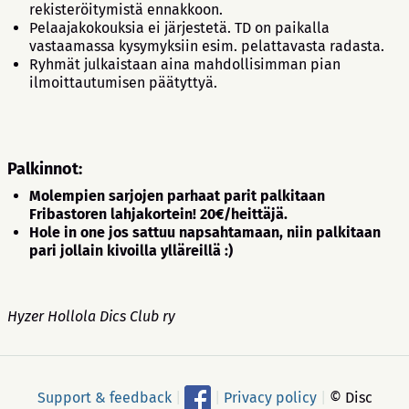
rekisteröitymistä ennakkoon.
Pelaajakokouksia ei järjestetä. TD on paikalla
vastaamassa kysymyksiin esim. pelattavasta radasta.
Ryhmät julkaistaan aina mahdollisimman pian
ilmoittautumisen päätyttyä.
Palkinnot:
Molempien sarjojen parhaat parit palkitaan
Fribastoren lahjakortein! 20€/heittäjä.
Hole in one jos sattuu napsahtamaan, niin palkitaan
pari jollain kivoilla ylläreillä
:)
Hyzer Hollola Dics Club ry
Support & feedback
|
|
Privacy policy
|
© Disc