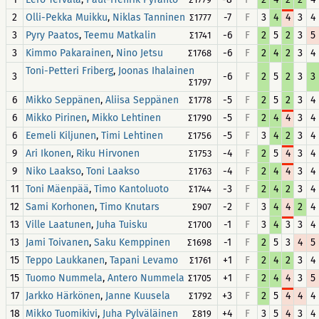
2
,
-7
F
3
4
4
3
4
Olli-Pekka Muikku
Niklas Tanninen
∑1777
3
,
-6
F
2
5
2
3
5
Pyry Paatos
Teemu Matkalin
∑1741
3
,
-6
F
2
4
2
3
4
Kimmo Pakarainen
Nino Jetsu
∑1768
,
Toni-Petteri Friberg
Joonas Ihalainen
3
-6
F
2
5
2
3
3
∑1797
6
,
-5
F
2
5
2
3
4
Mikko Seppänen
Aliisa Seppänen
∑1778
6
,
-5
F
2
4
4
3
4
Mikko Pirinen
Mikko Lehtinen
∑1790
6
,
-5
F
3
4
2
3
4
Eemeli Kiljunen
Timi Lehtinen
∑1756
9
,
-4
F
2
5
4
3
4
Ari Ikonen
Riku Hirvonen
∑1753
9
,
-4
F
2
4
4
3
4
Niko Laakso
Toni Laakso
∑1763
11
,
-3
F
2
4
2
3
4
Toni Mäenpää
Timo Kantoluoto
∑1744
12
,
-2
F
3
4
4
2
4
Sami Korhonen
Timo Knutars
∑907
13
,
-1
F
3
4
3
3
4
Ville Laatunen
Juha Tuisku
∑1700
13
,
-1
F
2
5
3
4
5
Jami Toivanen
Saku Kemppinen
∑1698
15
,
+1
F
2
4
2
3
4
Teppo Laukkanen
Tapani Levamo
∑1761
15
,
+1
F
2
4
4
3
5
Tuomo Nummela
Antero Nummela
∑1705
17
,
+3
F
2
5
4
4
4
Jarkko Härkönen
Janne Kuusela
∑1792
18
,
+4
F
3
5
4
3
4
Mikko Tuomikivi
Juha Pylväläinen
∑819