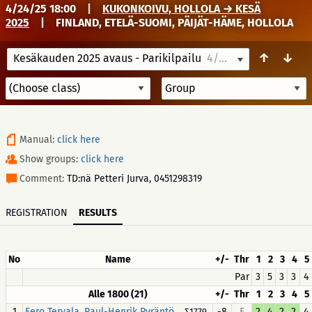
4/24/25 18:00
|
KUKONKOIVU, HOLLOLA → KESÄ
2025
|
FINLAND, ETELÄ-SUOMI, PÄIJÄT-HÄME, HOLLOLA
↑
↓
Kesäkauden 2025 avaus - Parikilpailu
4/24/25 18:00
Manual:
click here
Show groups:
click here
Comment:
TD:nä Petteri Jurva, 0451298319
REGISTRATION
RESULTS
No
Name
+/-
Thr
1
2
3
4
5
Par
3
5
3
3
4
Alle 1800 (21)
+/-
Thr
1
2
3
4
5
1
,
-8
F
2
4
2
2
4
Eero Tervala
Paul-Henrik Pyräntö
∑1779