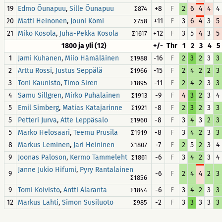
19
,
+8
F
2
6
4
4
4
Edmo Õunapuu
Sille Õunapuu
∑874
20
,
+11
F
3
6
4
3
5
Matti Heinonen
Jouni Kömi
∑758
21
,
+12
F
3
5
4
3
5
Miko Kosola
Juha-Pekka Kosola
∑1617
1800 ja yli (12)
+/-
Thr
1
2
3
4
5
1
,
-16
F
2
3
2
3
3
Jami Kuhanen
Miio Hämäläinen
∑1988
2
,
-15
F
2
4
2
2
3
Arttu Rossi
Justus Seppälä
∑1966
3
,
-11
F
2
4
2
3
3
Toni Kaunisto
Timo Siren
∑1895
4
,
-9
F
4
3
2
3
4
Samu Sillgren
Mirko Puhalainen
∑1913
5
,
-8
F
2
3
2
3
3
Emil Simberg
Matias Katajarinne
∑1921
5
,
-8
F
3
4
3
2
3
Petteri Jurva
Atte Leppäsalo
∑1960
5
,
-8
F
3
4
2
3
3
Marko Helosaari
Teemu Prusila
∑1919
8
,
-7
F
2
5
2
3
4
Markus Leminen
Jari Heininen
∑1807
9
,
-6
F
3
4
2
3
4
Joonas Paloson
Kermo Tammeleht
∑1861
,
Janne Jukio Hifumi
Pyry Rantalainen
9
-6
F
2
4
4
2
3
∑1856
9
,
-6
F
3
4
2
3
3
Tomi Koivisto
Antti Alaranta
∑1844
12
,
-2
F
3
3
3
3
3
Markus Lahti
Simon Susiluoto
∑985