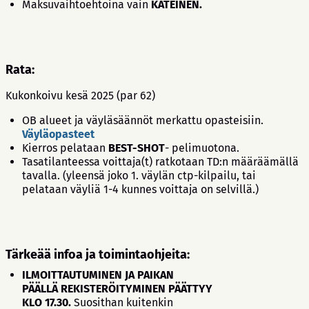
Maksuvaihtoehtoina vain
KÄTEINEN.
Rata:
Kukonkoivu kesä 2025 (par 62)
OB alueet ja väyläsäännöt merkattu opasteisiin.
Väyläopasteet
Kierros pelataan
BEST-SHOT
- pelimuotona.
Tasatilanteessa voittaja(t) ratkotaan TD:n määräämällä
tavalla. (yleensä joko 1. väylän ctp-kilpailu, tai
pelataan väyliä 1-4 kunnes voittaja on selvillä.)
Tärkeää infoa ja toimintaohjeita:
ILMOITTAUTUMINEN JA PAIKAN
PÄÄLLÄ REKISTERÖITYMINEN PÄÄTTYY
KLO 17.30.
Suosithan kuitenkin