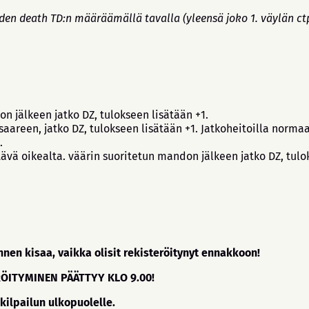
den death TD:n määräämällä tavalla (yleensä joko 1. väylän ctp-
n jälkeen jatko DZ, tulokseen lisätään +1.
saareen, jatko DZ, tulokseen lisätään +1. Jatkoheitoilla norma
a.
ävä oikealta. väärin suoritetun mandon jälkeen jatko DZ, tulok
nen kisaa, vaikka olisit rekisteröitynyt ennakkoon!
RÖITYMINEN PÄÄTTYY KLO 9.00!
 kilpailun ulkopuolelle.