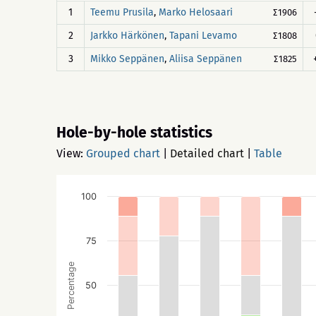
1
,
Teemu Prusila
Marko Helosaari
∑1906
2
,
Jarkko Härkönen
Tapani Levamo
∑1808
3
,
Mikko Seppänen
Aliisa Seppänen
∑1825
Hole-by-hole statistics
View:
Grouped chart
|
Detailed chart
|
Table
100
75
Percentage
50