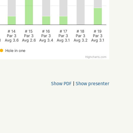
# 14
# 15
# 16
# 17
# 18
# 19
Par 3
Par 3
Par 3
Par 3
Par 3
Par 3
1
Avg 3.6
Avg 2.6
Avg 3.4
Avg 3.1
Avg 3.2
Avg 3.1
Hole in one
Highcharts.com
Show PDF
|
Show presenter