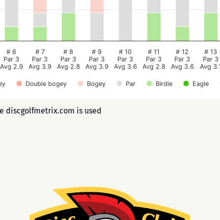
# 6
# 7
# 8
# 9
# 10
# 11
# 12
# 13
Par 3
Par 3
Par 3
Par 3
Par 3
Par 3
Par 3
Par 3
Avg 2.9
Avg 3.9
Avg 2.8
Avg 3.9
Avg 3.6
Avg 2.8
Avg 3.6
Avg 3.
ey
Double bogey
Bogey
Par
Birdie
Eagle
ee discgolfmetrix.com is used