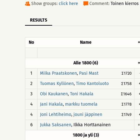
Show groups:
click here
Comment:
Toinen kierros
RESULTS
No
Name
+
Alle 1800 (6)
+
1
,
Miika Praatskonen
Pasi Mast
∑1720
2
,
Tuomas Kyllönen
Timo Kantoluoto
∑1758
3
,
Obi Kaukanen
Toni Hakala
∑1646
4
,
Jani Hakala
markku tuomela
∑1778
4
,
Joni Lehtiheimo
jouni jäppinen
∑1749
6
, Ilkka Horttanainen
+
Jukka Saksanen
1800 ja yli (3)
+