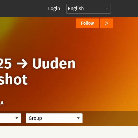
Login
Follow
25
→
Uuden
 shot
LA