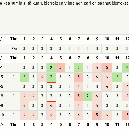
 alkaa 10min siitä kun 1. kierroksen viimeinen pari on saanut kierroks
/-
Thr
1
2
3
4
5
6
7
8
9
10
11
1
Par
3
3
3
3
3
3
3
3
3
3
3
3
/-
Thr
1
2
3
4
5
6
7
8
9
10
11
1
-1
F
3
3
3
2
5
3
2
3
4
5
3
2
+5
F
2
3
4
2
3
3
5
3
4
4
2
3
+6
F
3
3
3
3
3
3
4
3
3
4
3
4
+8
F
4
4
3
3
3
3
5
2
4
3
3
4
+8
F
4
3
3
4
3
3
4
3
4
3
3
3
10
F
4
4
3
4
3
3
4
3
5
4
3
5
/-
Thr
1
2
3
4
5
6
7
8
9
10
11
1