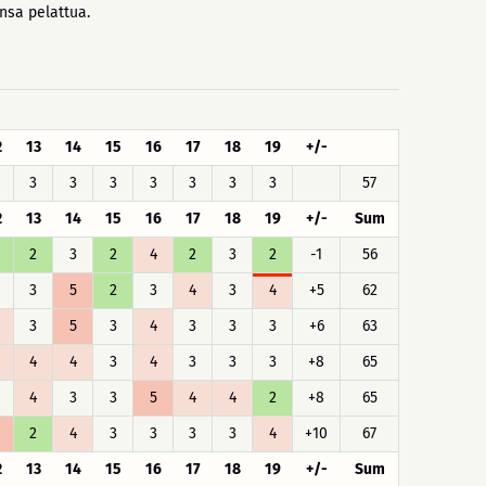
ensa pelattua.
2
13
14
15
16
17
18
19
+/-
3
3
3
3
3
3
3
57
2
13
14
15
16
17
18
19
+/-
Sum
2
3
2
4
2
3
2
-1
56
3
5
2
3
4
3
4
+5
62
3
5
3
4
3
3
3
+6
63
4
4
3
4
3
3
3
+8
65
4
3
3
5
4
4
2
+8
65
2
4
3
3
3
3
4
+10
67
2
13
14
15
16
17
18
19
+/-
Sum