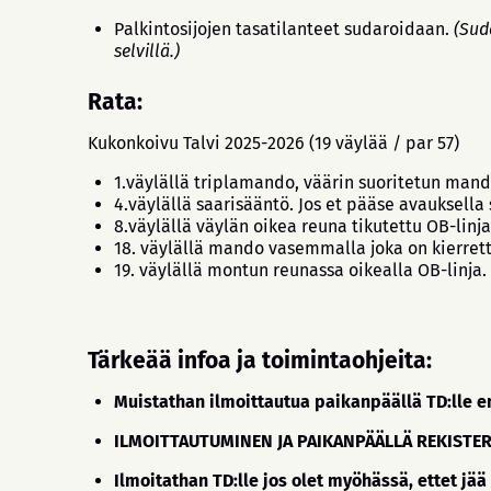
Palkintosijojen tasatilanteet sudaroidaan.
(Sud
selvillä.)
Rata:
Kukonkoivu Talvi 2025-2026 (19 väylää / par 57)
1.väylällä triplamando, väärin suoritetun mando
4.väylällä saarisääntö. Jos et pääse avauksella 
8.väylällä väylän oikea reuna tikutettu OB-linj
18. väylällä mando vasemmalla joka on kierrett
19. väylällä montun reunassa oikealla OB-linja.
Tärkeää infoa ja toimintaohjeita:
Muistathan ilmoittautua paikanpäällä TD:lle en
ILMOITTAUTUMINEN JA PAIKANPÄÄLLÄ REKISTE
Ilmoitathan TD:lle jos olet myöhässä, ettet jää