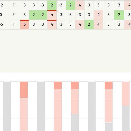
-2
F
3
3
3
2
3
2
4
3
3
3
3
4
0
F
3
2
2
4
3
3
3
3
4
3
2
3
+5
F
5
3
3
4
3
3
4
2
4
3
3
4