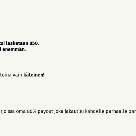
ksi lasketaan 850.
tai enemmän.
toina vain
käteinen!
rjoissa oma 80% payout joka jakautuu kahdelle parhaalle pari