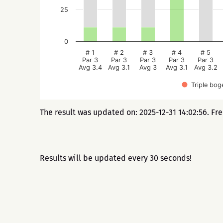
25
0
# 1
# 2
# 3
# 4
# 5
Par 3
Par 3
Par 3
Par 3
Par 3
Avg 3.4
Avg 3.1
Avg 3
Avg 3.1
Avg 3.2
Triple bog
The result was updated on: 2025-12-31 14:02:56. Fr
Results will be updated every 30 seconds!