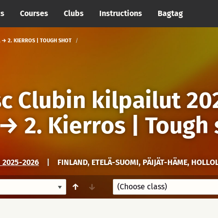
cs
Courses
Clubs
Instructions
Bagtag
 → 2. KIERROS | TOUGH SHOT
c Clubin kilpailut 20
→
2. Kierros | Tough
 2025-2026
|
FINLAND, ETELÄ-SUOMI, PÄIJÄT-HÄME, HOLLO
↑
↓