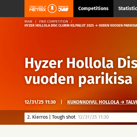
Competitions
Statisti
MAIN
FIND COMPETITION
HYZER HOLLOLA DISC CLUBIN KILPAILUT 2025 → UUDEN VUODEN PARIKISA
Hyzer Hollola Dis
vuoden parikisa
12/31/25 11:30
|
KUKONKOIVU, HOLLOLA → TALVI
2. Kierros | Tough shot
12/31/25 11:30