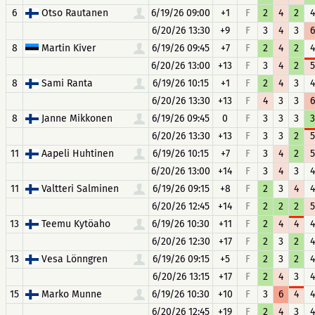
6
Otso Rautanen
6/19/26 09:00
+1
F
2
4
2
4
6/20/26 13:30
+9
F
3
4
3
6
8
Martin Kiver
6/19/26 09:45
+7
F
2
4
2
4
6/20/26 13:00
+13
F
3
4
2
5
8
Sami Ranta
6/19/26 10:15
+1
F
2
4
3
4
6/20/26 13:30
+13
F
4
3
3
6
8
Janne Mikkonen
6/19/26 09:45
0
F
3
3
3
3
6/20/26 13:30
+13
F
3
3
2
5
11
Aapeli Huhtinen
6/19/26 10:15
+7
F
3
4
2
5
6/20/26 13:00
+14
F
3
4
3
4
11
Valtteri Salminen
6/19/26 09:15
+8
F
2
3
4
4
6/20/26 12:45
+14
F
2
2
2
5
13
Teemu Kytöaho
6/19/26 10:30
+11
F
2
4
4
4
6/20/26 12:30
+17
F
2
3
2
4
13
Vesa Lönngren
6/19/26 09:15
+5
F
2
3
2
4
6/20/26 13:15
+17
F
2
4
3
4
15
Marko Munne
6/19/26 10:30
+10
F
3
6
4
4
6/20/26 12:45
+19
F
2
4
3
4