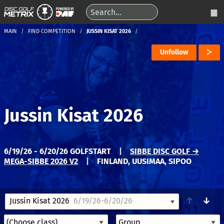
MAIN
FIND COMPETITION
JUSSIN KISAT 2026
Unfollow
Jussin Kisat 2026
6/19/26 - 6/20/26 GOLFSTART
|
SIBBE DISC GOLF →
MEGA-SIBBE 2026 V2
|
FINLAND, UUSIMAA, SIPOO
↑
↓
Jussin Kisat 2026
6/19/26-6/20/26