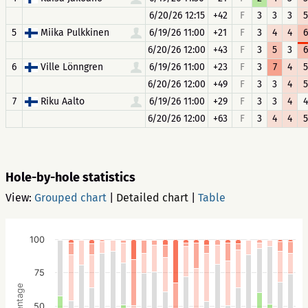
6/20/26 12:15
+42
F
3
3
3
5
5
Miika Pulkkinen
6/19/26 11:00
+21
F
3
4
4
6
6/20/26 12:00
+43
F
3
5
3
6
6
Ville Lönngren
6/19/26 11:00
+23
F
3
7
4
5
6/20/26 12:00
+49
F
3
3
4
5
7
Riku Aalto
6/19/26 11:00
+29
F
3
3
4
4
6/20/26 12:00
+63
F
3
4
4
5
Hole-by-hole statistics
View:
Grouped chart
|
Detailed chart
|
Table
100
75
Percentage
50