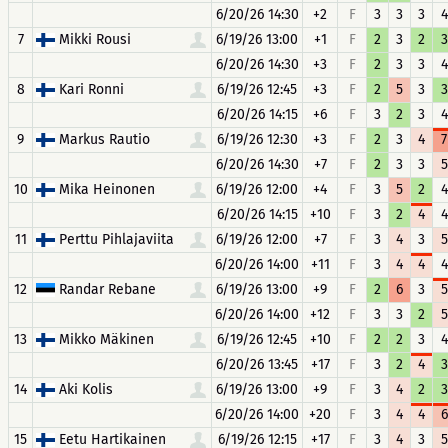
6/20/26 14:30
+2
F
3
3
3
4
7
Mikki Rousi
6/19/26 13:00
+1
F
2
3
2
3
6/20/26 14:30
+3
F
2
3
3
4
8
Kari Ronni
6/19/26 12:45
+3
F
2
5
3
3
6/20/26 14:15
+6
F
3
2
3
4
9
Markus Rautio
6/19/26 12:30
+3
F
2
3
4
7
6/20/26 14:30
+7
F
2
3
3
5
10
Mika Heinonen
6/19/26 12:00
+4
F
3
5
2
4
6/20/26 14:15
+10
F
3
2
4
4
11
Perttu Pihlajaviita
6/19/26 12:00
+7
F
3
4
3
5
6/20/26 14:00
+11
F
3
4
4
4
12
Randar Rebane
6/19/26 13:00
+9
F
2
6
3
5
6/20/26 14:00
+12
F
3
3
2
5
13
Mikko Mäkinen
6/19/26 12:45
+10
F
2
2
3
4
6/20/26 13:45
+17
F
3
2
4
3
14
Aki Kolis
6/19/26 13:00
+9
F
3
4
2
3
6/20/26 14:00
+20
F
3
4
4
6
15
Eetu Hartikainen
6/19/26 12:15
+17
F
3
4
3
5