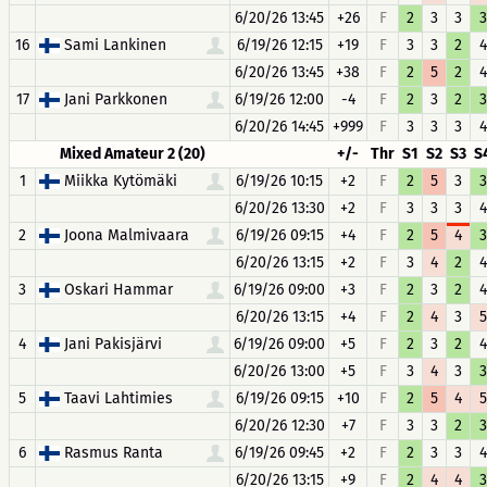
6/20/26 13:45
+26
F
2
3
3
3
16
Sami Lankinen
6/19/26 12:15
+19
F
3
3
2
4
6/20/26 13:45
+38
F
2
5
2
4
17
Jani Parkkonen
6/19/26 12:00
-4
F
2
3
2
3
6/20/26 14:45
+999
F
3
3
3
4
Mixed Amateur 2 (20)
+/-
Thr
S1
S2
S3
S
1
Miikka Kytömäki
6/19/26 10:15
+2
F
2
5
3
3
6/20/26 13:30
+2
F
3
3
3
4
2
Joona Malmivaara
6/19/26 09:15
+4
F
2
5
4
3
6/20/26 13:15
+2
F
3
4
2
4
3
Oskari Hammar
6/19/26 09:00
+3
F
2
3
2
4
6/20/26 13:15
+4
F
2
4
3
5
4
Jani Pakisjärvi
6/19/26 09:00
+5
F
2
3
2
4
6/20/26 13:00
+5
F
3
4
3
3
5
Taavi Lahtimies
6/19/26 09:15
+10
F
2
5
4
5
6/20/26 12:30
+7
F
3
3
2
3
6
Rasmus Ranta
6/19/26 09:45
+2
F
2
3
3
4
6/20/26 13:15
+9
F
2
4
4
3