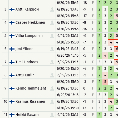
6/20/26 15:45
-18
F
2
2
2
3
3
Antti Kärpijoki
6/19/26 13:45
-9
F
2
3
2
3
6/20/26 15:45
-17
F
2
3
2
5
4
Casper Heikkinen
6/19/26 13:30
-8
F
2
3
2
3
6/20/26 15:45
-14
F
2
3
2
3
5
Vilho Lamponen
6/19/26 13:15
-6
F
2
3
2
5
6/20/26 15:30
-7
F
2
3
4
4
6
Jimi Ylinen
6/19/26 13:45
0
F
2
3
3
6
6/20/26 15:15
-5
F
2
4
2
4
7
Timi Lindroos
6/19/26 13:15
-1
F
3
3
3
5
6/20/26 15:30
-4
F
2
3
2
4
8
Arttu Kurlin
6/19/26 13:15
-5
F
2
4
2
3
6/20/26 15:30
-3
F
2
5
3
4
9
Kermo Tammeleht
6/19/26 13:30
0
F
2
2
2
4
6/20/26 15:15
-2
F
3
3
2
4
10
Rasmus Rissanen
6/19/26 13:30
-1
F
3
3
4
3
6/20/26 15:30
+2
F
3
3
2
4
11
Heikki Räsänen
6/19/26 13:15
+5
F
2
3
3
4