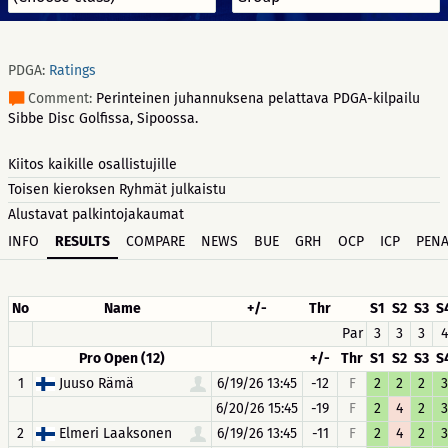
PDGA:
Ratings
Comment:
Perinteinen juhannuksena pelattava PDGA-kilpailu
Sibbe Disc Golfissa, Sipoossa.
Kiitos kaikille osallistujille
Toisen kieroksen Ryhmät julkaistu
Alustavat palkintojakaumat
INFO
RESULTS
COMPARE
NEWS
BUE
GRH
OCP
ICP
PENA
No
Name
+/-
Thr
S1
S2
S3
S
Par
3
3
3
4
Pro Open (12)
+/-
Thr
S1
S2
S3
S
1
Juuso Rämä
6/19/26 13:45
-12
F
2
2
2
3
6/20/26 15:45
-19
F
2
4
2
3
2
Elmeri Laaksonen
6/19/26 13:45
-11
F
2
4
2
3