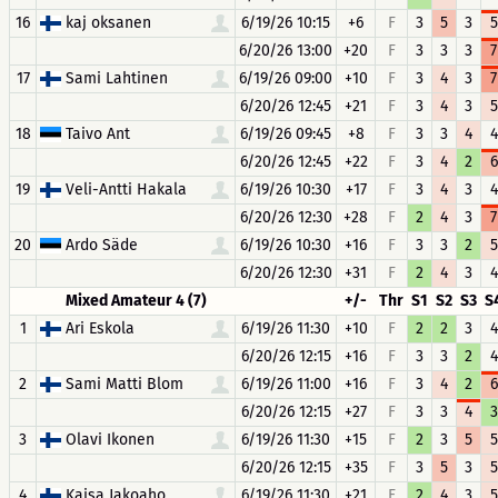
16
kaj oksanen
6/19/26 10:15
+6
F
3
5
3
5
6/20/26 13:00
+20
F
3
3
3
7
17
Sami Lahtinen
6/19/26 09:00
+10
F
3
4
3
7
6/20/26 12:45
+21
F
3
4
3
5
18
Taivo Ant
6/19/26 09:45
+8
F
3
3
4
4
6/20/26 12:45
+22
F
3
4
2
6
19
Veli-Antti Hakala
6/19/26 10:30
+17
F
3
4
3
4
6/20/26 12:30
+28
F
2
4
3
7
20
Ardo Säde
6/19/26 10:30
+16
F
3
3
2
5
6/20/26 12:30
+31
F
2
4
3
4
Mixed Amateur 4 (7)
+/-
Thr
S1
S2
S3
S
1
Ari Eskola
6/19/26 11:30
+10
F
2
2
3
4
6/20/26 12:15
+16
F
3
3
2
4
2
Sami Matti Blom
6/19/26 11:00
+16
F
3
4
2
6
6/20/26 12:15
+27
F
3
3
4
3
3
Olavi Ikonen
6/19/26 11:30
+15
F
2
3
5
5
6/20/26 12:15
+35
F
3
5
3
5
4
Kaisa Jakoaho
6/19/26 11:30
+21
F
2
4
3
5