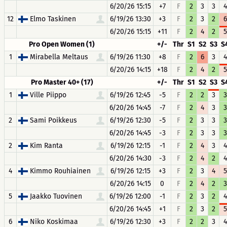
6/20/26 15:15
+7
F
2
3
3
4
12
Elmo Taskinen
6/19/26 13:30
+3
F
2
3
2
6
6/20/26 15:15
+11
F
2
4
2
5
Pro Open Women (1)
+/-
Thr
S1
S2
S3
S
1
Mirabella Meltaus
6/19/26 11:30
+8
F
2
6
3
4
6/20/26 14:15
+18
F
2
4
2
5
Pro Master 40+ (17)
+/-
Thr
S1
S2
S3
S
1
Ville Piippo
6/19/26 12:45
-5
F
2
2
3
3
6/20/26 14:45
-7
F
2
4
3
3
2
Sami Poikkeus
6/19/26 12:30
-5
F
2
3
3
3
6/20/26 14:45
-3
F
2
3
3
3
2
Kim Ranta
6/19/26 12:15
-1
F
2
4
3
4
6/20/26 14:30
-3
F
2
4
2
4
4
Kimmo Rouhiainen
6/19/26 12:15
+3
F
2
3
4
5
6/20/26 14:15
0
F
2
4
2
3
5
Jaakko Tuovinen
6/19/26 12:00
-1
F
2
3
2
4
6/20/26 14:45
+1
F
2
3
2
5
6
Niko Koskimaa
6/19/26 12:30
+3
F
2
2
3
4