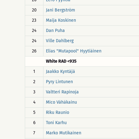
20
Jani Bergström
23
Maija Koskinen
24
Dan Puha
24
Ville Dahlberg
26
Elias "Mutapool" Hyytiäinen
White RAD <935
1
Jaakko Kyntäjä
2
Pyry Lintunen
3
Valtteri Rapinoja
4
Mico Vähäkainu
5
Riku Raunio
6
Toni Karhu
7
Marko Mutikainen