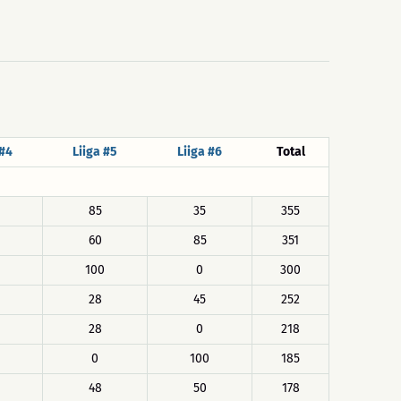
 #4
Liiga #5
Liiga #6
Total
85
35
355
60
85
351
100
0
300
28
45
252
28
0
218
0
100
185
48
50
178