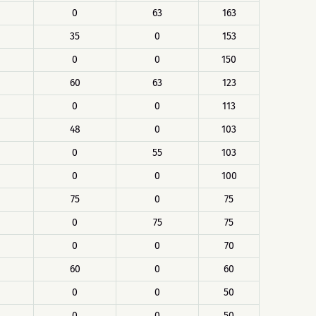
0
63
163
35
0
153
0
0
150
60
63
123
0
0
113
48
0
103
0
55
103
0
0
100
75
0
75
0
75
75
0
0
70
60
0
60
0
0
50
0
0
50