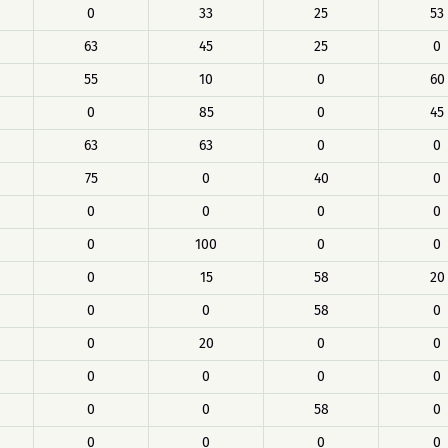
0
33
25
53
63
45
25
0
55
10
0
60
0
85
0
45
63
63
0
0
75
0
40
0
0
0
0
0
0
100
0
0
0
15
58
20
0
0
58
0
0
20
0
0
0
0
0
0
0
0
58
0
0
0
0
0