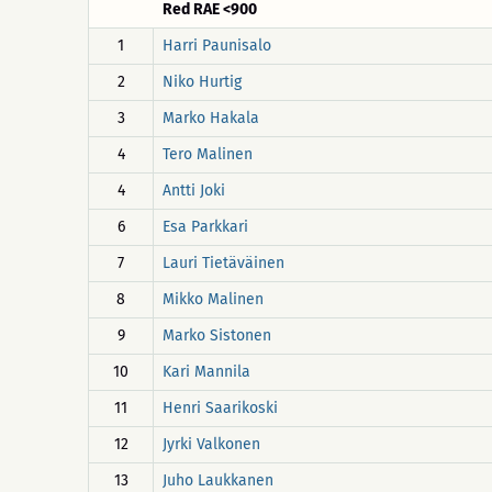
Red RAE <900
1
Harri Paunisalo
2
Niko Hurtig
3
Marko Hakala
4
Tero Malinen
4
Antti Joki
6
Esa Parkkari
7
Lauri Tietäväinen
8
Mikko Malinen
9
Marko Sistonen
10
Kari Mannila
11
Henri Saarikoski
12
Jyrki Valkonen
13
Juho Laukkanen