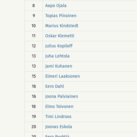
8
Aapo Ojala
9
Topias Piirainen
10
Marius Kindstedt
11
Oskar Klemetti
12
Julius Kopiloff
13
Juha Lehtola
13
Jami Kuhanen
15
Elmeri Laaksonen
16
Eero Dahl
16
Joona Palviainen
18
Elmo Toivonen
19
Timi Lindroos
20
Joonas Eskola
20
Eero Pyyhtiä