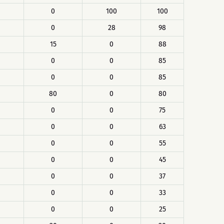
0
100
100
0
28
98
15
0
88
0
0
85
0
0
85
80
0
80
0
0
75
0
0
63
0
0
55
0
0
45
0
0
37
0
0
33
0
0
25