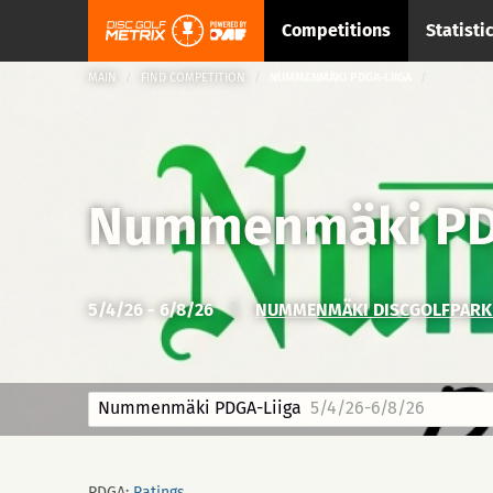
Competitions
Statisti
MAIN
FIND COMPETITION
NUMMENMÄKI PDGA-LIIGA
Nummenmäki PD
5/4/26 - 6/8/26
|
NUMMENMÄKI DISCGOLFPARK →
Nummenmäki PDGA-Liiga
5/4/26-6/8/26
PDGA:
Ratings