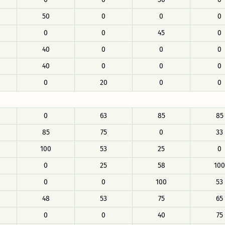
50
0
0
0
0
0
45
0
40
0
0
0
40
0
0
0
0
20
0
0
0
63
85
85
85
75
0
33
100
53
25
0
0
25
58
100
0
0
100
53
48
53
75
65
0
0
40
75