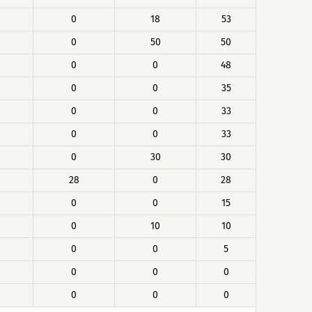
0
18
53
0
50
50
0
0
48
0
0
35
0
0
33
0
0
33
0
30
30
28
0
28
0
0
15
0
10
10
0
0
5
0
0
0
0
0
0