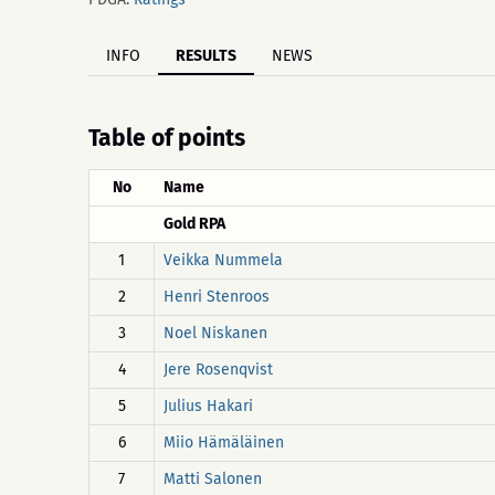
INFO
RESULTS
NEWS
Table of points
No
Name
Gold RPA
1
Veikka Nummela
2
Henri Stenroos
3
Noel Niskanen
4
Jere Rosenqvist
5
Julius Hakari
6
Miio Hämäläinen
7
Matti Salonen