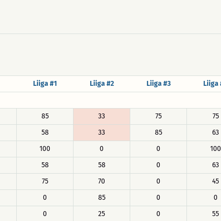
Liiga #1
Liiga #2
Liiga #3
Liiga
85
33
75
75
58
33
85
63
100
0
0
100
58
58
0
63
75
70
0
45
0
85
0
0
0
25
0
55