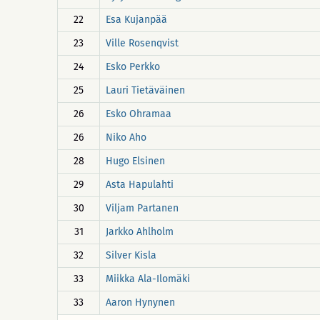
22
Esa Kujanpää
23
Ville Rosenqvist
24
Esko Perkko
25
Lauri Tietäväinen
26
Esko Ohramaa
26
Niko Aho
28
Hugo Elsinen
29
Asta Hapulahti
30
Viljam Partanen
31
Jarkko Ahlholm
32
Silver Kisla
33
Miikka Ala-Ilomäki
33
Aaron Hynynen