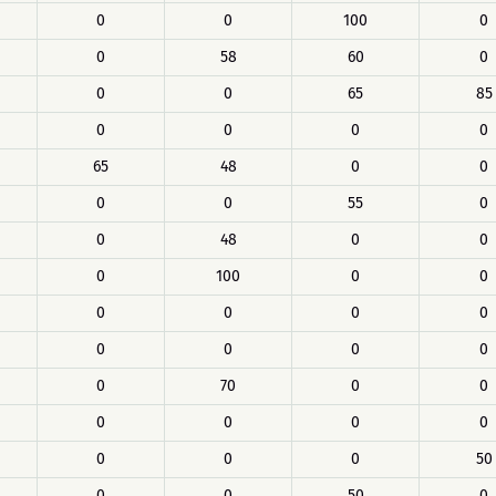
0
0
100
0
0
58
60
0
0
0
65
85
0
0
0
0
65
48
0
0
0
0
55
0
0
48
0
0
0
100
0
0
0
0
0
0
0
0
0
0
0
70
0
0
0
0
0
0
0
0
0
50
0
0
50
0