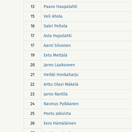
13
Paavo Haapalahti
15
Veli Ahola
16
Sakri Peltola
17
Asta Hapulahti
17
Aarni Siivonen
19
Eetu Mettälä
20
Jarno Laaksonen
21
Heikki Honkaharju
22
Arttu Olavi Mäkelä
23
Jarno Rantila
24
Rasmus Pylkkänen
25
Peetu Jokivirta
26
Eero Hämäläinen