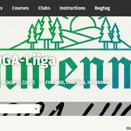
cs
Courses
Clubs
Instructions
Bagtag
GA-Liiga
 DGP-21 (2017)
|
FINLAND, UUSIMAA, HYVINKÄÄ
↑
↓
PA