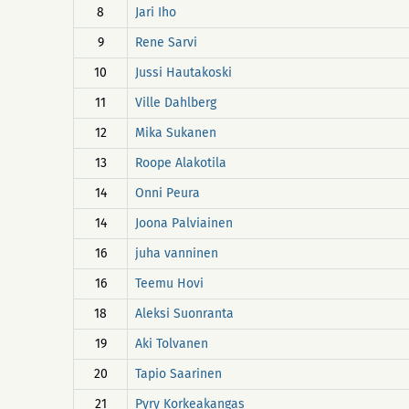
8
Jari Iho
9
Rene Sarvi
10
Jussi Hautakoski
11
Ville Dahlberg
12
Mika Sukanen
13
Roope Alakotila
14
Onni Peura
14
Joona Palviainen
16
juha vanninen
16
Teemu Hovi
18
Aleksi Suonranta
19
Aki Tolvanen
20
Tapio Saarinen
21
Pyry Korkeakangas