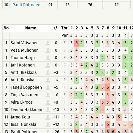
10
Pauli Pottonen
91
15
76
11
No
Name
+/-
Thr
1
2
3
4
5
6
7
8
9
10
11
1
Par
3
3
3
3
3
3
3
3
3
3
4
3
1
Sami Väisänen
0
F
3
6
2
3
3
2
3
4
3
4
3
2
1
Vesa Muhonen
0
F
3
4
3
3
3
3
3
3
3
3
4
2
1
Tuomo Harju
0
F
3
4
3
3
3
3
2
4
3
3
3
2
1
Jani Kotanen
0
F
3
3
4
2
4
2
3
3
3
3
3
2
5
Antti Riekkola
+3
F
3
4
3
3
3
2
2
3
2
3
4
2
6
Antti Ruuska
+4
F
3
2
3
4
4
3
4
5
4
3
3
4
7
Taneli Löppönen
+5
F
3
3
3
4
3
2
5
6
3
3
4
3
8
Tinja Väisänen
+6
F
4
2
2
3
3
3
3
5
4
3
3
4
9
Mira Ekroos
+8
F
3
3
4
3
3
3
5
5
4
3
3
3
10
Teemu Häkkinen
+10
F
3
3
4
3
3
2
5
3
3
3
5
3
11
Jarno Kolu
+11
F
3
4
3
3
4
4
3
4
3
5
4
3
12
Jussi Honkala
+12
F
3
2
3
4
3
3
3
6
3
4
5
5
13
Pauli Pottonen
+26
F
3
6
3
2
4
3
4
6
6
4
6
4