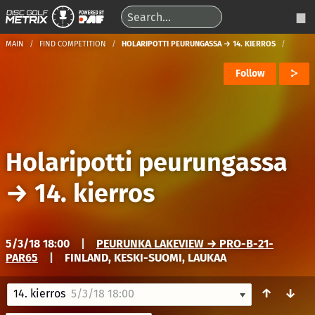
MAIN
FIND COMPETITION
HOLARIPOTTI PEURUNGASSA → 14. KIERROS
Follow
Holaripotti peurungassa
→
14. kierros
5/3/18 18:00
|
PEURUNKA LAKEVIEW → PRO-B-21-
PAR65
|
FINLAND, KESKI-SUOMI, LAUKAA
↑
↓
14. kierros
5/3/18 18:00