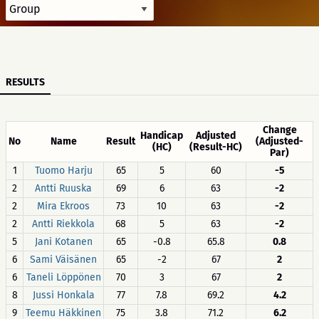
RESULTS
Change
Handicap
Adjusted
No
Name
Result
(Adjusted-
(HC)
(Result-HC)
Par)
1
Tuomo Harju
65
5
60
-5
2
Antti Ruuska
69
6
63
-2
2
Mira Ekroos
73
10
63
-2
2
Antti Riekkola
68
5
63
-2
5
Jani Kotanen
65
-0.8
65.8
0.8
6
Sami Väisänen
65
-2
67
2
6
Taneli Löppönen
70
3
67
2
8
Jussi Honkala
77
7.8
69.2
4.2
9
Teemu Häkkinen
75
3.8
71.2
6.2