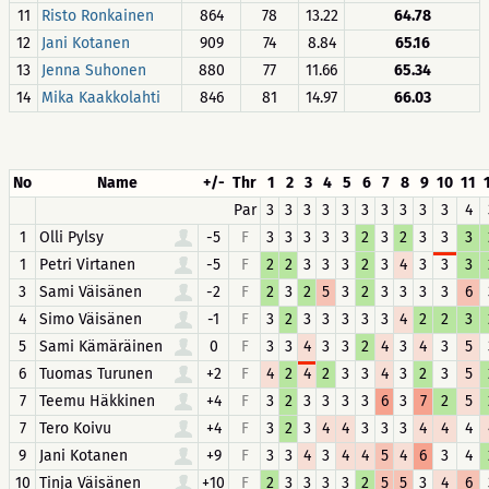
11
Risto Ronkainen
864
78
13.22
64.78
12
Jani Kotanen
909
74
8.84
65.16
13
Jenna Suhonen
880
77
11.66
65.34
14
Mika Kaakkolahti
846
81
14.97
66.03
No
Name
+/-
Thr
1
2
3
4
5
6
7
8
9
10
11
Par
3
3
3
3
3
3
3
3
3
3
4
1
Olli Pylsy
-5
F
3
3
3
3
3
2
3
2
3
3
3
1
Petri Virtanen
-5
F
2
2
3
3
3
2
3
4
3
3
3
3
Sami Väisänen
-2
F
2
3
2
5
3
2
3
3
3
3
6
4
Simo Väisänen
-1
F
3
2
3
3
3
3
3
4
2
2
3
5
Sami Kämäräinen
0
F
3
3
4
3
3
2
4
3
4
3
5
6
Tuomas Turunen
+2
F
4
2
4
2
3
3
4
3
2
3
5
7
Teemu Häkkinen
+4
F
3
2
3
3
3
3
6
3
7
2
5
7
Tero Koivu
+4
F
3
2
3
4
4
3
3
3
4
4
4
9
Jani Kotanen
+9
F
3
3
4
3
4
4
5
4
6
3
4
10
Tinja Väisänen
+10
F
2
3
3
3
3
2
5
5
3
4
6