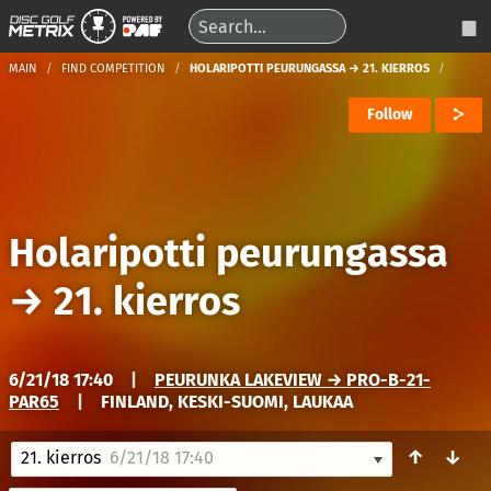
MAIN
FIND COMPETITION
HOLARIPOTTI PEURUNGASSA → 21. KIERROS
Follow
Holaripotti peurungassa
→
21. kierros
6/21/18 17:40
|
PEURUNKA LAKEVIEW → PRO-B-21-
PAR65
|
FINLAND, KESKI-SUOMI, LAUKAA
↑
↓
21. kierros
6/21/18 17:40