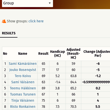
Show groups:
click here
RESULTS
Adjusted
Handicap
Change (Adjuste
No
Name
Result
(Result-
(HC)
Par)
HC)
1
Sami Kämäräinen
65
6
59
-6
2
Jouko Rosenqvist
77
17
60
-5
3
Tero Koivu
69
5.2
63.8
-1.2
4
Sami Väisänen
63
-1.4
64.4
-0.599999999999
5
Teemu Häkkinen
69
3.8
65.2
0.2
6
Tuomas Turunen
67
1
66
1
7
Tinja Väisänen
75
6
69
4
8
Risto Ronkainen
78
7.5
70.5
5.5