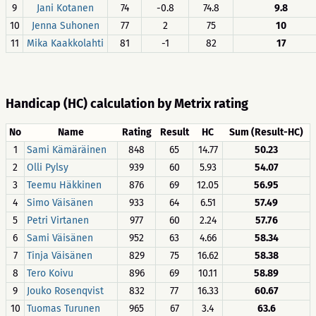
9
Jani Kotanen
74
-0.8
74.8
9.8
10
Jenna Suhonen
77
2
75
10
11
Mika Kaakkolahti
81
-1
82
17
Handicap (HC) calculation by Metrix rating
No
Name
Rating
Result
HC
Sum (Result-HC)
1
Sami Kämäräinen
848
65
14.77
50.23
2
Olli Pylsy
939
60
5.93
54.07
3
Teemu Häkkinen
876
69
12.05
56.95
4
Simo Väisänen
933
64
6.51
57.49
5
Petri Virtanen
977
60
2.24
57.76
6
Sami Väisänen
952
63
4.66
58.34
7
Tinja Väisänen
829
75
16.62
58.38
8
Tero Koivu
896
69
10.11
58.89
9
Jouko Rosenqvist
832
77
16.33
60.67
10
Tuomas Turunen
965
67
3.4
63.6