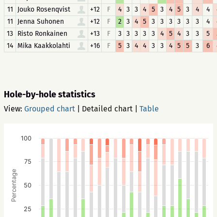
11
Jouko Rosenqvist
+12
F
4
3
3
4
5
3
4
5
3
4
4
11
Jenna Suhonen
+12
F
2
3
4
5
3
3
3
3
3
3
4
13
Risto Ronkainen
+13
F
3
3
3
3
3
4
5
4
3
3
5
14
Mika Kaakkolahti
+16
F
5
3
4
4
3
3
4
5
5
3
6
Hole-by-hole statistics
View:
Grouped chart
|
Detailed chart
|
Table
100
75
Percentage
50
25