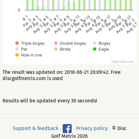
0
# 5
# 11
# 17
# 1
# 7
# 13
# 19
# 3
# 9
# 15
# 21
Par 3
Par 4
Par 3
Par 3
Par 3
Par 3
Par 3
Par 3
Par 3
Par 4
Par 3
Avg 3.3
Avg 4.5
Avg 3
Avg 3
Avg 3.9
Avg 4.1
Avg 2.8
Avg 3.3
Avg 3.6
Avg 5.3
Avg 2.9
Triple bogey
Double bogey
Bogey
Par
Birdie
Eagle
Hole in one
Highcharts.com
The result was updated on: 2018-06-21 20:09:42. Free
discgolfmetrix.com is used
Results will be updated every 30 seconds!
Support & feedback
|
|
Privacy policy
|
© Disc
Golf Metrix 2026