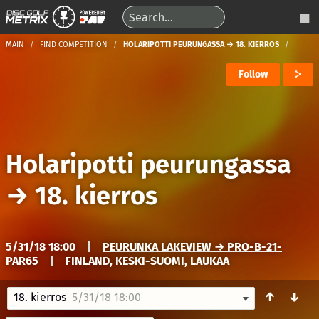
MAIN
FIND COMPETITION
HOLARIPOTTI PEURUNGASSA → 18. KIERROS
Follow
Holaripotti peurungassa
→
18. kierros
5/31/18 18:00
|
PEURUNKA LAKEVIEW → PRO-B-21-
PAR65
|
FINLAND, KESKI-SUOMI, LAUKAA
↑
↓
18. kierros
5/31/18 18:00