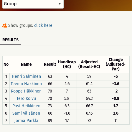
Show groups:
click here
RESULTS
Change
Handicap
Adjusted
No
Name
Result
(Adjusted-
(HC)
(Result-HC)
Par)
1
Henri Salminen
63
4
59
-6
2
Teemu Häkkinen
66
4.6
61.4
-3.6
3
Roope Häkkinen
70
7
63
-2
4
Tero Koivu
70
5.8
64.2
-0.8
5
Pasi Heikkinen
73
6.3
66.7
1.7
6
Sami Väisänen
66
-1.6
67.6
2.6
7
Jorma Parkki
89
17
72
7