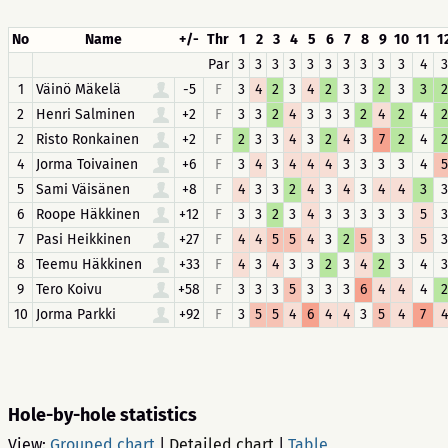
No
Name
+/-
Thr
1
2
3
4
5
6
7
8
9
10
11
1
Par
3
3
3
3
3
3
3
3
3
3
4
3
1
Väinö Mäkelä
-5
F
3
4
2
3
4
2
3
3
2
3
3
2
2
Henri Salminen
+2
F
3
3
2
4
3
3
3
2
4
2
4
2
2
Risto Ronkainen
+2
F
2
3
3
4
3
2
4
3
7
2
4
2
4
Jorma Toivainen
+6
F
3
4
3
4
4
4
3
3
3
3
4
5
5
Sami Väisänen
+8
F
4
3
3
2
4
3
4
3
4
4
3
3
6
Roope Häkkinen
+12
F
3
3
2
3
4
3
3
3
3
3
5
3
7
Pasi Heikkinen
+27
F
4
4
5
5
4
3
2
5
3
3
5
3
8
Teemu Häkkinen
+33
F
4
3
4
3
3
2
3
4
2
3
4
3
9
Tero Koivu
+58
F
3
3
3
5
3
3
3
6
4
4
4
2
10
Jorma Parkki
+92
F
3
5
5
4
6
4
4
3
5
4
7
4
Hole-by-hole statistics
View:
Grouped chart
|
Detailed chart
|
Table