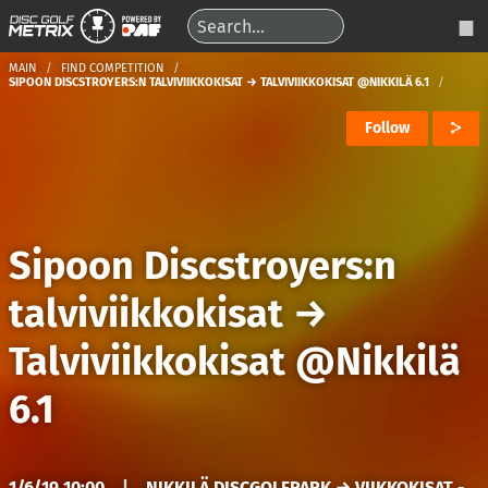
MAIN
FIND COMPETITION
SIPOON DISCSTROYERS:N TALVIVIIKKOKISAT → TALVIVIIKKOKISAT @NIKKILÄ 6.1
Follow
Sipoon Discstroyers:n
talviviikkokisat
→
Talviviikkokisat @Nikkilä
6.1
1/6/19 10:00
|
NIKKILÄ DISCGOLFPARK → VIIKKOKISAT -