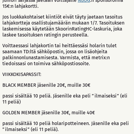
Juniori sarjassa jaetaan voittajalle
NBDG
:n sponsoroima
15€:n lahjakortti.
Jos luokkakohtaiset kiintiöt eivät täyty jaetaan tasoitus
lahjakortteja osallistujamäärän mukaan 1/7. Tasoituksen
laskemisessa käytetään SkoorinRatingHC-laskuria, joka
laskee tasoituksen ratingin perusteella.
Voittaessasi lahjakortin tai heittäessäsi holarin tulet
saamaan TD:ltä sähköpostin, jossa on lisäohjeita
palkinnonlunastamisesta. Varmista, että metrix:n
tiedoissasi on toimiva sähköpostiosoite.
VIIKKOKISAPASSIT:
BLACK MEMBER jäsenille 20€, muille 30€
passi sisältää 10 peliä. Jäsenille eka peli ”ilmaiseksi” (eli
11 peliä)
GOLDEN MEMBER jäsenille 30€, muille 40€
passi sisältää 10 peliä holaripotteineen. Jäsenille eka peli
”ilmaiseksi” (eli 11 peliä).