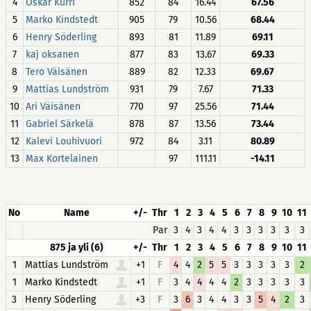
4
Oskar Kurri
852
84
16.44
67.56
5
Marko Kindstedt
905
79
10.56
68.44
6
Henry Söderling
893
81
11.89
69.11
7
kaj oksanen
877
83
13.67
69.33
8
Tero Väisänen
889
82
12.33
69.67
9
Mattias Lundström
931
79
7.67
71.33
10
Ari Väisänen
770
97
25.56
71.44
11
Gabriel Särkelä
878
87
13.56
73.44
12
Kalevi Louhivuori
972
84
3.11
80.89
13
Max Kortelainen
97
111.11
-14.11
No
Name
+/-
Thr
1
2
3
4
5
6
7
8
9
10
11
Par
3
4
3
4
4
3
3
3
3
3
3
875 ja yli (6)
+/-
Thr
1
2
3
4
5
6
7
8
9
10
11
1
Mattias Lundström
+1
F
4
4
2
5
5
3
3
3
3
3
2
1
Marko Kindstedt
+1
F
3
4
4
4
4
2
3
3
3
3
3
3
Henry Söderling
+3
F
3
6
3
4
4
3
3
5
4
2
3