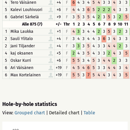
4
Tero Väisänen
+4
F
6
4
3
4
5
4
3
3
4
3
3
5
Kalevi Louhivuori
+6
F
4
4
3
6
5
2
2
2
4
3
3
6
Gabriel Särkelä
+9
F
3
5
3
5
4
2
3
5
3
2
5
Alle 875 (7)
+/-
Thr
1
2
3
4
5
6
7
8
9
10
11
1
Mika Laukka
+1
F
4
3
3
4
4
2
3
5
3
2
3
2
Sauli Ylitalo
+4
F
3
4
3
4
4
3
6
3
4
3
3
2
Jani Tiljander
+4
F
3
3
3
5
4
3
3
4
4
2
3
4
kaj oksanen
+5
F
2
4
3
5
4
3
3
2
4
3
5
5
Oskar Kurri
+6
F
5
5
3
4
5
3
4
4
2
3
3
6
Ari Väisänen
+19
F
4
5
4
6
5
3
3
4
4
3
4
6
Max Kortelainen
+19
F
5
5
3
7
5
4
4
3
4
3
5
Hole-by-hole statistics
View:
Grouped chart
|
Detailed chart
|
Table