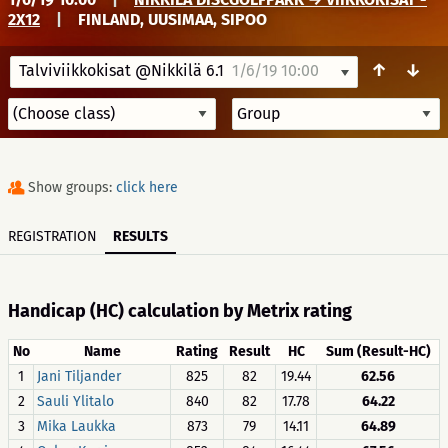
2X12
|
FINLAND, UUSIMAA, SIPOO
↑
↓
Talviviikkokisat @Nikkilä 6.1
1/6/19 10:00
Show groups:
click here
REGISTRATION
RESULTS
Handicap (HC) calculation by Metrix rating
No
Name
Rating
Result
HC
Sum (Result-HC)
1
Jani Tiljander
825
82
19.44
62.56
2
Sauli Ylitalo
840
82
17.78
64.22
3
Mika Laukka
873
79
14.11
64.89