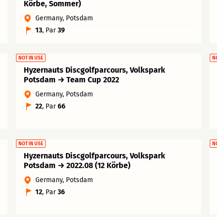
Körbe, Sommer)
Germany, Potsdam
13
, Par
39
NOT IN USE
N
Hyzernauts Discgolfparcours, Volkspark
Potsdam → Team Cup 2022
Germany, Potsdam
22
, Par
66
NOT IN USE
N
Hyzernauts Discgolfparcours, Volkspark
Potsdam → 2022.08 (12 Körbe)
Germany, Potsdam
12
, Par
36