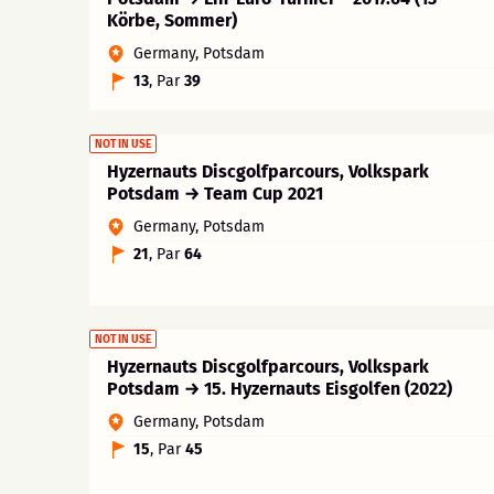
Körbe, Sommer)
Germany, Potsdam
13
, Par
39
NOT IN USE
Hyzernauts Discgolfparcours, Volkspark
Potsdam → Team Cup 2021
Germany, Potsdam
21
, Par
64
NOT IN USE
Hyzernauts Discgolfparcours, Volkspark
Potsdam → 15. Hyzernauts Eisgolfen (2022)
Germany, Potsdam
15
, Par
45