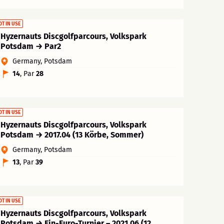
OT IN USE
Hyzernauts Discgolfparcours, Volkspark
Potsdam → Par2
Germany, Potsdam
14
, Par
28
OT IN USE
Hyzernauts Discgolfparcours, Volkspark
Potsdam → 2017.04 (13 Körbe, Sommer)
Germany, Potsdam
13
, Par
39
OT IN USE
Hyzernauts Discgolfparcours, Volkspark
Potsdam → Ein-Euro-Turnier – 2021.06 (12