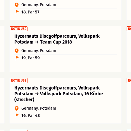
Germany, Potsdam
18
, Par
57
NOT IN USE
N
Hyzernauts Discgolfparcours, Volkspark
Potsdam → Team Cup 2018
Germany, Potsdam
19
, Par
59
NOT IN USE
N
Hyzernauts Discgolfparcours, Volkspark
Potsdam → Volkspark Potsdam, 16 Körbe
(sfischer)
Germany, Potsdam
16
, Par
48