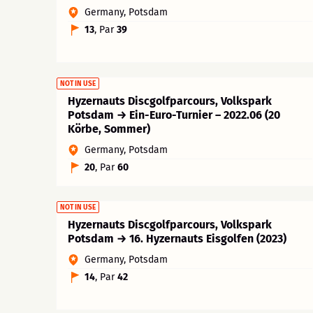
Germany, Potsdam
13
, Par
39
NOT IN USE
Hyzernauts Discgolfparcours, Volkspark
Potsdam → Ein-Euro-Turnier – 2022.06 (20
Körbe, Sommer)
Germany, Potsdam
20
, Par
60
NOT IN USE
Hyzernauts Discgolfparcours, Volkspark
Potsdam → 16. Hyzernauts Eisgolfen (2023)
Germany, Potsdam
14
, Par
42