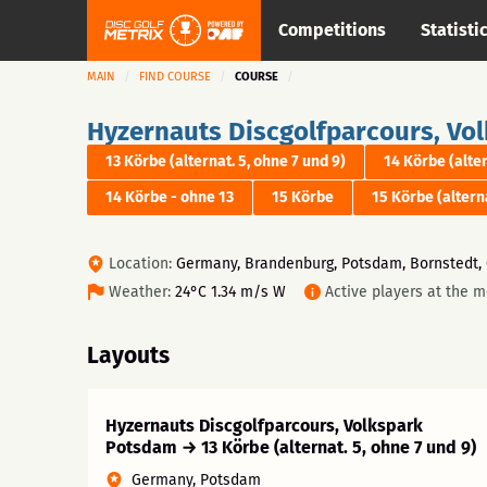
Competitions
Statisti
MAIN
FIND COURSE
COURSE
Hyzernauts Discgolfparcours, Vo
13 Körbe (alternat. 5, ohne 7 und 9)
14 Körbe (alter
14 Körbe - ohne 13
15 Körbe
15 Körbe (alterna
Location:
Germany, Brandenburg, Potsdam, Bornstedt,
Weather:
24°C 1.34 m/s W
Active players at the 
Layouts
Hyzernauts Discgolfparcours, Volkspark
Potsdam → 13 Körbe (alternat. 5, ohne 7 und 9)
Germany, Potsdam