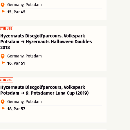
Germany, Potsdam
15
, Par
45
OT IN USE
Hyzernauts Discgolfparcours, Volkspark
Potsdam → Hyzernauts Halloween Doubles
2018
Germany, Potsdam
16
, Par
51
OT IN USE
Hyzernauts Discgolfparcours, Volkspark
Potsdam → 9. Potsdamer Luna Cup (2019)
Germany, Potsdam
18
, Par
57