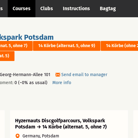
cs
Courses
Clubs
Instructions
Bagtag
lkspark Potsdam
nat. 5, ohne 7)
14 Körbe (alternat. 5, ohne 9)
14 Körbe (ohne 
t. 5)
 Georg-Hermann-Allee 101
Send email to manager
moment:
0 (~0% as usual)
More info
Hyzernauts Discgolfparcours, Volkspark
Potsdam → 14 Körbe (alternat. 5, ohne 7)
Germany, Potsdam