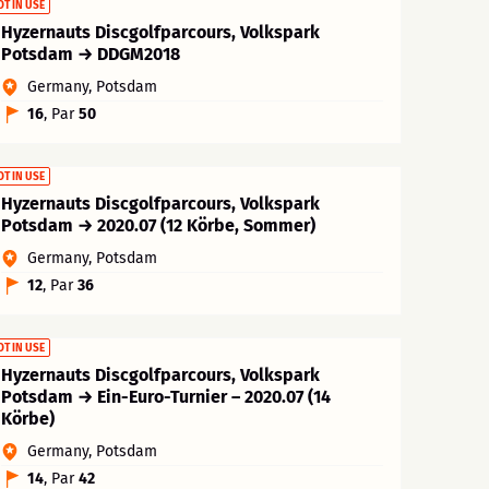
OT IN USE
Hyzernauts Discgolfparcours, Volkspark
Potsdam → DDGM2018
Germany, Potsdam
16
, Par
50
OT IN USE
Hyzernauts Discgolfparcours, Volkspark
Potsdam → 2020.07 (12 Körbe, Sommer)
Germany, Potsdam
12
, Par
36
OT IN USE
Hyzernauts Discgolfparcours, Volkspark
Potsdam → Ein-Euro-Turnier – 2020.07 (14
Körbe)
Germany, Potsdam
14
, Par
42