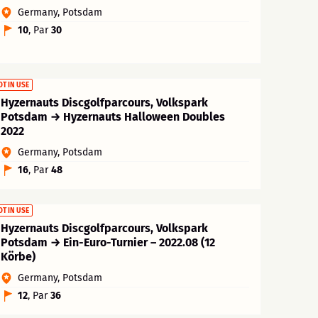
Germany, Potsdam
10
, Par
30
OT IN USE
Hyzernauts Discgolfparcours, Volkspark
Potsdam → Hyzernauts Halloween Doubles
2022
Germany, Potsdam
16
, Par
48
OT IN USE
Hyzernauts Discgolfparcours, Volkspark
Potsdam → Ein-Euro-Turnier – 2022.08 (12
Körbe)
Germany, Potsdam
12
, Par
36