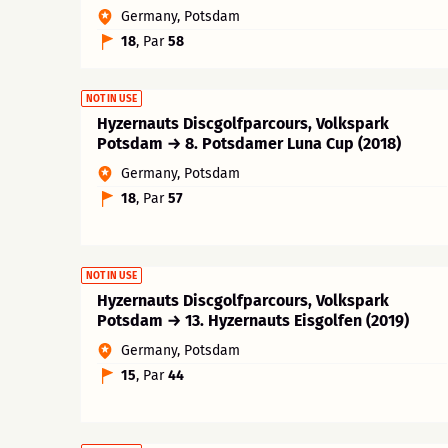
Germany, Potsdam
18
, Par
58
NOT IN USE
Hyzernauts Discgolfparcours, Volkspark
Potsdam → 8. Potsdamer Luna Cup (2018)
Germany, Potsdam
18
, Par
57
NOT IN USE
Hyzernauts Discgolfparcours, Volkspark
Potsdam → 13. Hyzernauts Eisgolfen (2019)
Germany, Potsdam
15
, Par
44