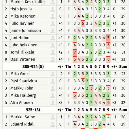
1
Markus Keskikallio
-1
F
4
3
4
2
4
3
2
3
3
-1
28
2
risto jussila
0
F
3
4
4
3
3
3
2
3
4
0
29
2
Mika Ketonen
0
F
3
4
4
2
3
3
3
3
4
0
29
4
Juho Järvinen
+1
F
3
3
6
3
3
4
2
3
3
+1
30
4
Janne Johansson
+1
F
3
4
4
3
3
3
3
3
4
+1
30
4
Jani Heino
+1
F
2
3
4
2
2
3
3
4
7
+1
30
4
juho heikkinen
+1
F
4
3
4
2
2
3
3
3
6
+1
30
8
Tomi Tiikkaja
+2
F
7
3
4
3
2
3
2
3
4
+2
31
9
Ossi Virtanen
+4
F
5
4
5
2
2
3
3
3
6
+4
33
885-924 (5)
+/-
Thr
1
2
3
4
5
6
7
8
9
+/-
Sum
1
Mika Grek
-2
F
2
3
5
2
3
3
3
3
3
-2
27
2
Pasi Saarivirta
0
F
3
3
5
2
3
3
3
3
4
0
29
3
Markku Tohni
+1
F
3
3
4
2
5
3
2
3
5
+1
30
3
Mika Hallberg
+1
F
5
3
5
2
2
4
4
2
3
+1
30
5
Atro Ahonen
+3
F
3
3
4
3
2
4
3
4
6
+3
32
925- (3)
+/-
Thr
1
2
3
4
5
6
7
8
9
+/-
Sum
1
Markku Saine
-1
F
3
4
4
2
2
4
3
2
4
-1
28
2
Eduard Ridal
0
F
4
3
4
2
3
3
2
4
4
0
29