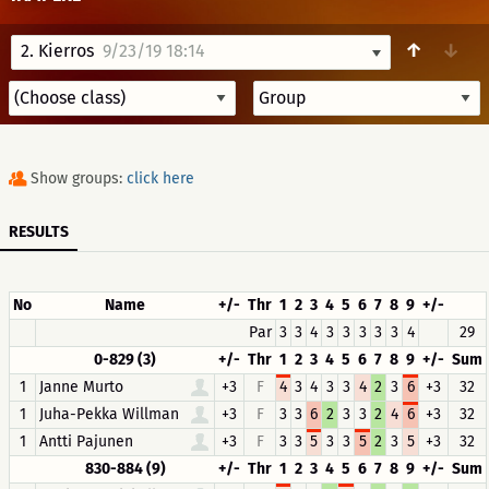
↑
↓
2. Kierros
9/23/19 18:14
Show groups:
click here
RESULTS
No
Name
+/-
Thr
1
2
3
4
5
6
7
8
9
+/-
Par
3
3
4
3
3
3
3
3
4
29
0-829 (3)
+/-
Thr
1
2
3
4
5
6
7
8
9
+/-
Sum
1
Janne Murto
+3
F
4
3
4
3
3
4
2
3
6
+3
32
1
Juha-Pekka Willman
+3
F
3
3
6
2
3
3
2
4
6
+3
32
1
Antti Pajunen
+3
F
3
3
5
3
3
5
2
3
5
+3
32
830-884 (9)
+/-
Thr
1
2
3
4
5
6
7
8
9
+/-
Sum