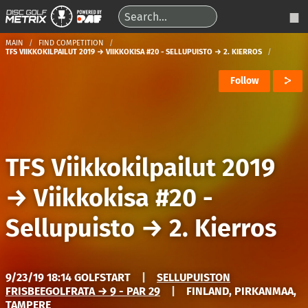
MAIN
FIND COMPETITION
TFS VIIKKOKILPAILUT 2019 → VIIKKOKISA #20 - SELLUPUISTO → 2. KIERROS
Follow
TFS Viikkokilpailut 2019
→
Viikkokisa #20 -
Sellupuisto
→
2. Kierros
9/23/19 18:14 GOLFSTART
|
SELLUPUISTON
FRISBEEGOLFRATA → 9 - PAR 29
|
FINLAND, PIRKANMAA,
TAMPERE