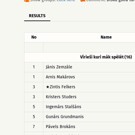
RESULTS
No
Name
Vīrieši kuri māk spēlēt (16)
1
Jānis Zemzāle
1
Arnis Makārovs
3
★Zintis Felkers
3
Kristers Studers
5
Ingemārs Stalšāns
5
Gunārs Grundmanis
7
Pāvels Brokāns