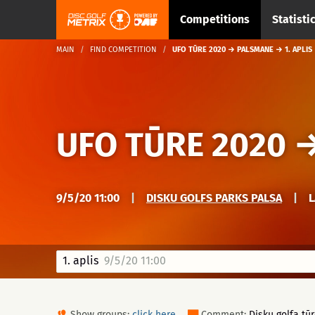
Competitions
Statisti
MAIN
FIND COMPETITION
UFO TŪRE 2020 → PALSMANE → 1. APLIS
UFO TŪRE 2020
9/5/20 11:00
|
DISKU GOLFS PARKS PALSA
|
L
1. aplis
9/5/20 11:00
Show groups:
click here
Comment:
Disku golfa tū