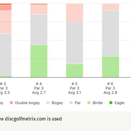
# 3
# 4
# 5
# 6
Par 3
Par 3
Par 3
Par 3
vg 3.5
Avg 2.7
Avg 3.1
Avg 2.8
ey
Double bogey
Bogey
Par
Birdie
Eagle
ee discgolfmetrix.com is used