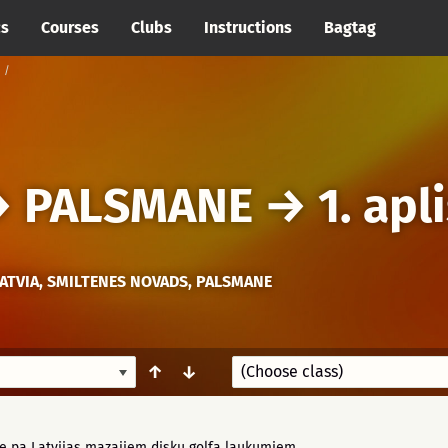
cs
Courses
Clubs
Instructions
Bagtag
→
PALSMANE
→
1. apl
ATVIA, SMILTENES NOVADS, PALSMANE
↑
↓
re pa Latvijas mazajiem disku golfa laukumiem.