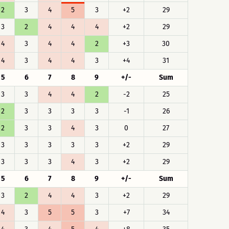
2
3
4
5
3
+2
29
3
2
4
4
4
+2
29
4
3
4
4
2
+3
30
4
3
4
4
3
+4
31
5
6
7
8
9
+/-
Sum
3
3
4
4
2
-2
25
2
3
3
3
3
-1
26
2
3
3
4
3
0
27
3
3
3
3
3
+2
29
3
3
3
4
3
+2
29
5
6
7
8
9
+/-
Sum
3
2
4
4
3
+2
29
4
3
5
5
3
+7
34