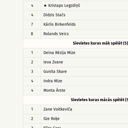
4
★ Kristaps Legzdiņš
4
Didzis Stačs
7
Kārlis Birkenfelds
8
Rolands Veics
Sievietes kuras māk spēlēt (5
1
Deina Rēzija Mize
2
Ieva Zvane
3
Gunita Skare
4
Indra Mize
4
Monta Ārste
Sievietes kuras mācās spēlēt (
1
Zane Voitkeviča
2
Ilze Roķe