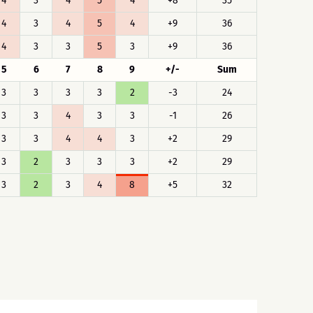
4
3
4
5
4
+8
35
4
3
4
5
4
+9
36
4
3
3
5
3
+9
36
5
6
7
8
9
+/-
Sum
3
3
3
3
2
-3
24
3
3
4
3
3
-1
26
3
3
4
4
3
+2
29
3
2
3
3
3
+2
29
3
2
3
4
8
+5
32