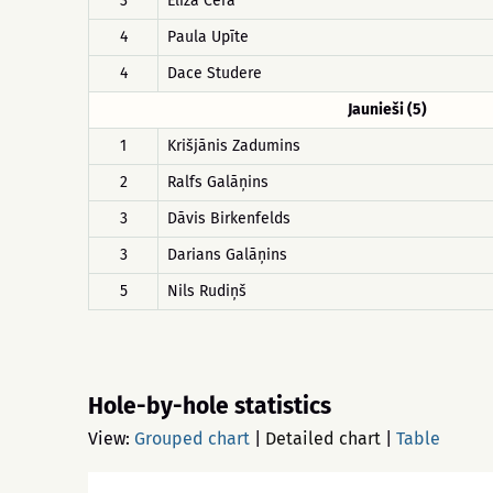
3
Elīza Cera
4
Paula Upīte
4
Dace Studere
Jaunieši (5)
1
Krišjānis Zadumins
2
Ralfs Galāņins
3
Dāvis Birkenfelds
3
Darians Galāņins
5
Nils Rudiņš
Hole-by-hole statistics
View:
Grouped chart
|
Detailed chart
|
Table