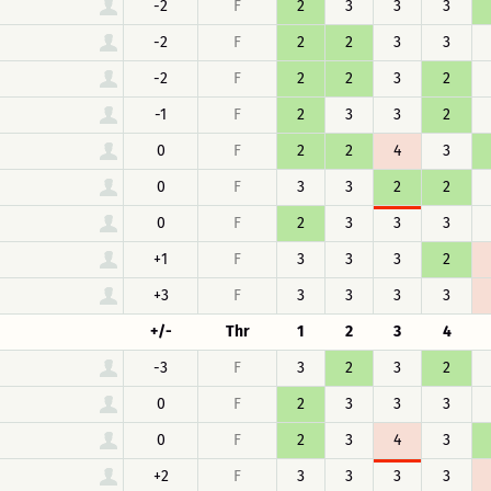
-2
F
2
3
3
3
-2
F
2
2
3
3
-2
F
2
2
3
2
-1
F
2
3
3
2
0
F
2
2
4
3
0
F
3
3
2
2
0
F
2
3
3
3
+1
F
3
3
3
2
+3
F
3
3
3
3
+/-
Thr
1
2
3
4
-3
F
3
2
3
2
0
F
2
3
3
3
0
F
2
3
4
3
+2
F
3
3
3
3