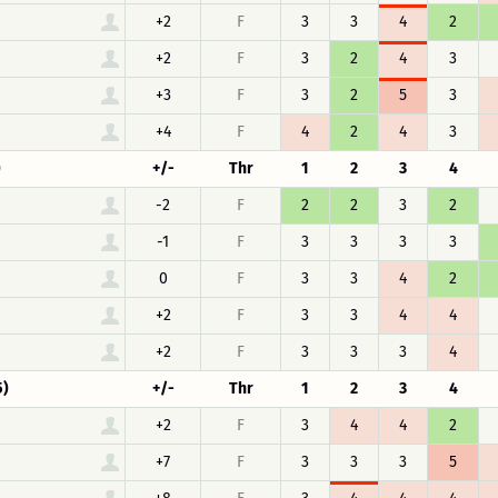
+2
F
3
3
4
2
+2
F
3
2
4
3
+3
F
3
2
5
3
+4
F
4
2
4
3
)
+/-
Thr
1
2
3
4
-2
F
2
2
3
2
-1
F
3
3
3
3
0
F
3
3
4
2
+2
F
3
3
4
4
+2
F
3
3
3
4
5)
+/-
Thr
1
2
3
4
+2
F
3
4
4
2
+7
F
3
3
3
5