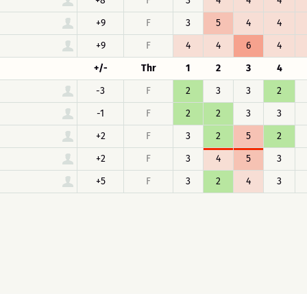
+8
F
3
4
4
4
+9
F
3
5
4
4
+9
F
4
4
6
4
+/-
Thr
1
2
3
4
-3
F
2
3
3
2
-1
F
2
2
3
3
+2
F
3
2
5
2
+2
F
3
4
5
3
+5
F
3
2
4
3