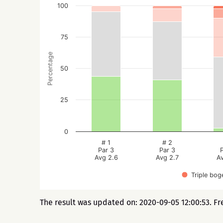
100
75
Percentage
50
25
0
# 1
# 2
Par 3
Par 3
Avg 2.6
Avg 2.7
A
Triple bog
The result was updated on: 2020-09-05 12:00:53. Fr