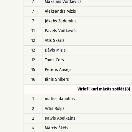
7
Maksims Voitkevics
7
Aleksandrs Mizis
7
Jēkabs Zadumins
11
Pāvels Voitkevičs
12
Atis Skaris
12
Dāvis Mizis
12
Toms Cers
15
Pēteris Ausējs
16
Jānis Sniķers
Vīrieši kuri mācās spēlēt (8)
1
matiss dabolins
2
Artis Roķis
2
Kalvis Ābeļkalns
4
Mārcis Šķēls