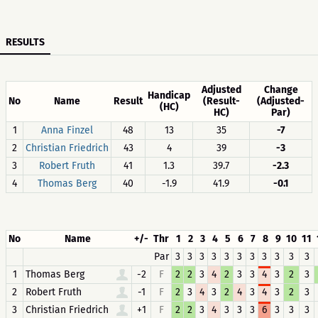
RESULTS
Adjusted
Change
Handicap
No
Name
Result
(Result-
(Adjusted-
(HC)
HC)
Par)
1
Anna Finzel
48
13
35
-7
2
Christian Friedrich
43
4
39
-3
3
Robert Fruth
41
1.3
39.7
-2.3
4
Thomas Berg
40
-1.9
41.9
-0.1
No
Name
+/-
Thr
1
2
3
4
5
6
7
8
9
10
11
Par
3
3
3
3
3
3
3
3
3
3
3
1
Thomas Berg
-2
F
2
2
3
4
2
3
3
4
3
2
3
2
Robert Fruth
-1
F
2
3
4
3
2
4
3
4
3
2
3
3
Christian Friedrich
+1
F
2
2
3
4
3
3
3
6
3
3
3