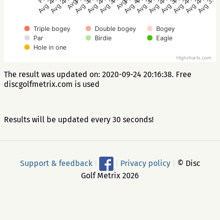
Avg 2.3
Avg 2.8
Avg 3
Avg 3.8
Avg 2.3
Avg 3.5
Avg 3
Avg 4.8
Avg 3.3
Avg 2.5
Avg 3.3
Avg 2.8
Avg 2.8
Avg 3.3
Triple bogey
Double bogey
Bogey
Par
Birdie
Eagle
Hole in one
Highcharts.com
The result was updated on: 2020-09-24 20:16:38. Free
discgolfmetrix.com is used
Results will be updated every 30 seconds!
Support & feedback
|
|
Privacy policy
|
© Disc
Golf Metrix 2026