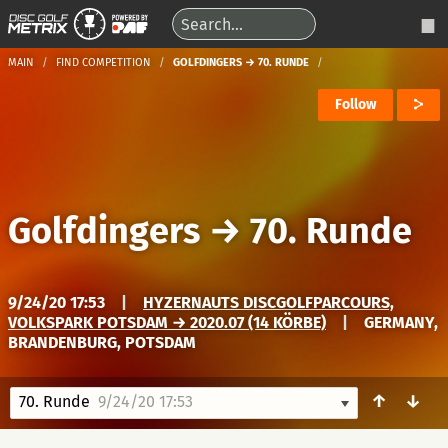
MAIN
FIND COMPETITION
GOLFDINGERS → 70. RUNDE
Follow
Golfdingers
→
70. Runde
9/24/20 17:53
|
HYZERNAUTS DISCGOLFPARCOURS,
VOLKSPARK POTSDAM → 2020.07 (14 KÖRBE)
|
GERMANY,
BRANDENBURG, POTSDAM
↑
↓
70. Runde
9/24/20 17:53