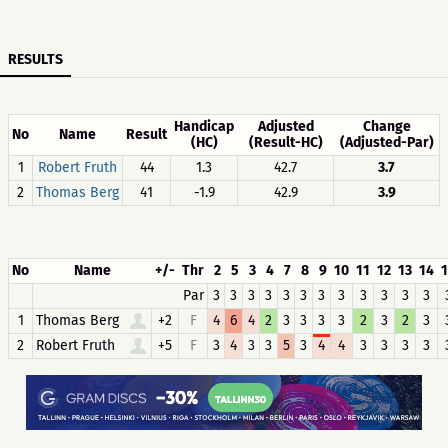
RESULTS
Handicap
Adjusted
Change
No
Name
Result
(HC)
(Result-HC)
(Adjusted-Par)
1
Robert Fruth
44
1.3
42.7
3.7
2
Thomas Berg
41
-1.9
42.9
3.9
No
Name
+/-
Thr
2
5
3
4
7
8
9
10
11
12
13
14
Par
3
3
3
3
3
3
3
3
3
3
3
3
1
Thomas Berg
+2
F
4
6
4
2
3
3
3
3
2
3
2
3
2
Robert Fruth
+5
F
3
4
3
3
5
3
4
4
3
3
3
3