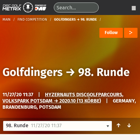
MAIN
FIND COMPETITION
GOLFDINGERS → 98. RUNDE
Follow
Golfdingers
→
98. Runde
11/27/20 11:37
|
HYZERNAUTS DISCGOLFPARCOURS,
VOLKSPARK POTSDAM → 2020.10 (13 KÖRBE)
|
GERMANY,
BRANDENBURG, POTSDAM
↑
↓
98. Runde
11/27/20 11:37