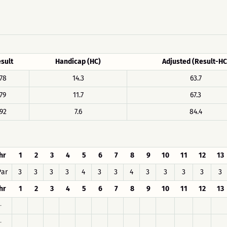
sult
Handicap (HC)
Adjusted (Result-HC
78
14.3
63.7
79
11.7
67.3
92
7.6
84.4
hr
1
2
3
4
5
6
7
8
9
10
11
12
13
Par
3
3
3
3
4
3
3
4
3
3
3
3
3
hr
1
2
3
4
5
6
7
8
9
10
11
12
13
-
-