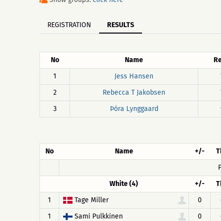
REGISTRATION
RESULTS
No
Name
Re
1
Jess Hansen
2
Rebecca T Jakobsen
3
Þóra Lynggaard
No
Name
+/-
T
White (4)
+/-
T
1
Tage Miller
0
1
Sami Pulkkinen
0