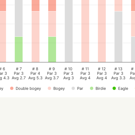
# 6
# 7
# 8
# 9
# 10
# 11
# 12
# 13
# 
ar 3
Par 3
Par 4
Par 3
Par 3
Par 3
Par 3
Par 3
Pa
g 4.3
Avg 2.7
Avg 5.3
Avg 3.7
Avg 3
Avg 4
Avg 4
Avg 3.3
Av
ey
Double bogey
Bogey
Par
Birdie
Eagle