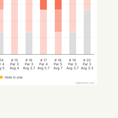
14
# 15
# 16
# 17
# 18
# 19
# 20
r 4
Par 3
Par 3
Par 4
Par 5
Par 3
Par 3
g 5
Avg 4
Avg 3.7
Avg 5.7
Avg 7
Avg 3.7
Avg 3.3
Hole in one
Highcharts.com