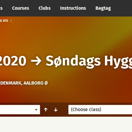
cs
Courses
Clubs
Instructions
Bagtag
E #10
2020
→
Søndags Hyg
DENMARK, AALBORG Ø
↑
↓