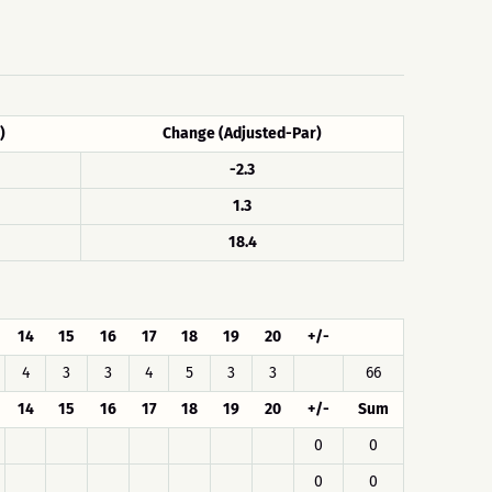
)
Change (Adjusted-Par)
-2.3
1.3
18.4
14
15
16
17
18
19
20
+/-
4
3
3
4
5
3
3
66
14
15
16
17
18
19
20
+/-
Sum
0
0
0
0