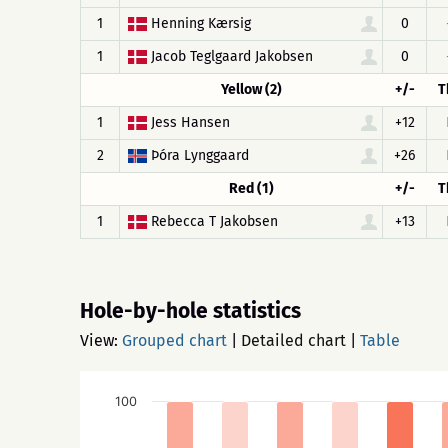
1
Henning Kærsig
0
1
Jacob Teglgaard Jakobsen
0
Yellow (2)
+/-
T
1
Jess Hansen
+12
2
Þóra Lynggaard
+26
Red (1)
+/-
T
1
Rebecca T Jakobsen
+13
Hole-by-hole statistics
View:
Grouped chart
|
Detailed chart
|
Table
100