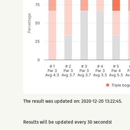
75
Percentage
50
25
0
# 1
# 2
# 3
# 4
# 5
Par 3
Par 3
Par 3
Par 3
Par 4
P
Avg 4.3
Avg 3.7
Avg 3.7
Avg 3.3
Avg 5.3
Av
Triple bog
The result was updated on: 2020-12-20 13:22:45.
Results will be updated every 30 seconds!