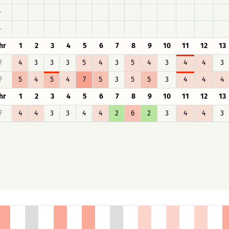
-
-
hr
1
2
3
4
5
6
7
8
9
10
11
12
13
F
4
3
3
3
5
4
3
5
4
3
4
4
3
F
5
4
5
4
7
5
3
5
5
3
4
4
4
hr
1
2
3
4
5
6
7
8
9
10
11
12
13
F
4
4
3
3
4
4
2
6
2
3
4
4
3