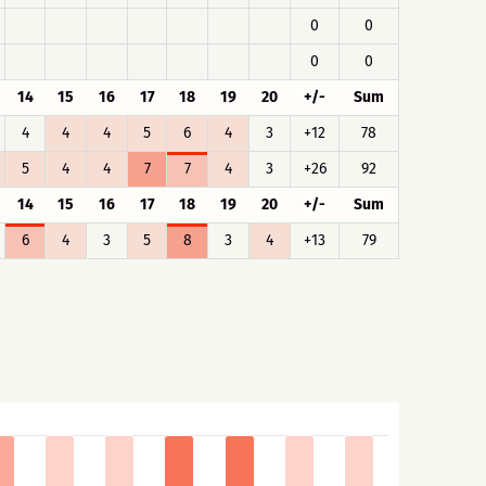
0
0
0
0
14
15
16
17
18
19
20
+/-
Sum
4
4
4
5
6
4
3
+12
78
5
4
4
7
7
4
3
+26
92
14
15
16
17
18
19
20
+/-
Sum
6
4
3
5
8
3
4
+13
79