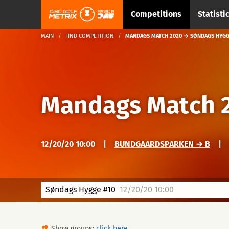
Competitions
Statisti
MAIN
FIND COMPETITION
MANDAGS MATCH 2020 → SØNDAGS HYGG
Mandags Match 
12/20/20 10:00
|
BUNDGAARDSPARKEN → B
|
Søndags Hygge #10
12/20/20 10:00
Show groups:
click here