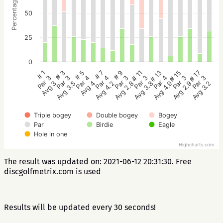
Percentage
50
25
0
# 5
# 3
# 1
# 17
# 15
# 13
# 11
# 9
# 7
Par 4
Par 3
Par 3
Par 3
Par 3
Par 4
Par 3
Par 3
Par 4
Avg 4
Avg 3.5
Avg 3
Avg 3.2
Avg 2.9
Avg 4.9
Avg 3.8
Avg 2.8
Avg 4.2
Triple bogey
Double bogey
Bogey
Par
Birdie
Eagle
Hole in one
Highcharts.com
The result was updated on: 2021-06-12 20:31:30. Free
discgolfmetrix.com is used
Results will be updated every 30 seconds!