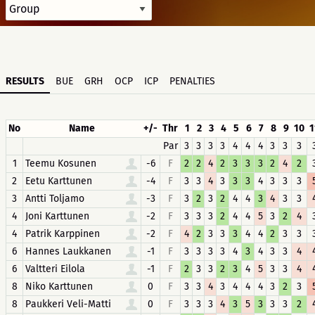
RESULTS
BUE
GRH
OCP
ICP
PENALTIES
No
Name
+/-
Thr
1
2
3
4
5
6
7
8
9
10
1
Par
3
3
3
3
4
4
4
3
3
3
1
Teemu Kosunen
-6
F
2
2
4
2
3
3
3
2
4
2
2
Eetu Karttunen
-4
F
3
3
4
3
3
3
4
3
3
3
3
Antti Toljamo
-3
F
3
2
3
2
4
4
3
4
3
3
4
Joni Karttunen
-2
F
3
3
3
2
4
4
5
3
2
4
4
Patrik Karppinen
-2
F
4
2
3
3
3
4
4
2
3
3
6
Hannes Laukkanen
-1
F
3
3
3
3
4
3
4
3
3
4
6
Valtteri Eilola
-1
F
2
3
3
2
3
4
5
3
3
4
8
Niko Karttunen
0
F
3
3
4
3
4
4
4
3
2
3
8
Paukkeri Veli-Matti
0
F
3
3
3
4
3
5
3
3
3
2