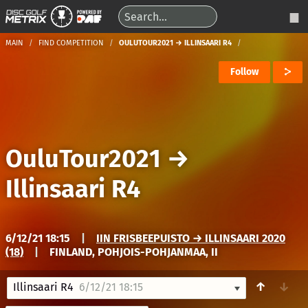
MAIN
FIND COMPETITION
OULUTOUR2021 → ILLINSAARI R4
Follow
OuluTour2021
→
Illinsaari R4
6/12/21 18:15
|
IIN FRISBEEPUISTO → ILLINSAARI 2020
(18)
|
FINLAND, POHJOIS-POHJANMAA, II
↑
↓
Illinsaari R4
6/12/21 18:15