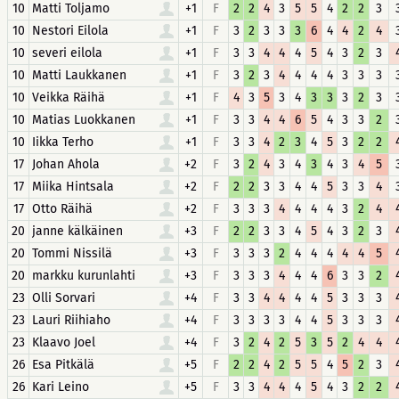
10
Matti Toljamo
+1
F
2
2
4
3
5
5
4
2
2
3
10
Nestori Eilola
+1
F
3
2
3
3
3
6
4
4
2
4
10
severi eilola
+1
F
3
3
4
4
4
5
4
3
2
3
10
Matti Laukkanen
+1
F
3
2
3
4
4
4
4
3
3
3
10
Veikka Räihä
+1
F
4
3
5
3
4
3
3
3
2
3
10
Matias Luokkanen
+1
F
3
3
4
4
6
5
4
3
3
2
10
Iikka Terho
+1
F
3
3
4
2
3
4
5
3
2
2
17
Johan Ahola
+2
F
3
2
4
3
4
3
4
3
4
5
17
Miika Hintsala
+2
F
2
2
3
3
4
4
5
3
3
4
17
Otto Räihä
+2
F
3
3
3
4
4
4
4
3
2
4
20
janne kälkäinen
+3
F
2
2
3
3
4
5
4
3
2
3
20
Tommi Nissilä
+3
F
3
3
3
2
4
4
4
4
4
5
20
markku kurunlahti
+3
F
3
3
3
4
4
4
6
3
3
2
23
Olli Sorvari
+4
F
3
3
4
4
4
4
5
3
3
3
23
Lauri Riihiaho
+4
F
3
3
3
3
4
4
5
3
3
3
23
Klaavo Joel
+4
F
3
2
4
2
5
3
5
2
4
4
26
Esa Pitkälä
+5
F
2
2
4
2
5
5
4
5
2
3
26
Kari Leino
+5
F
3
3
4
4
4
5
4
3
2
2