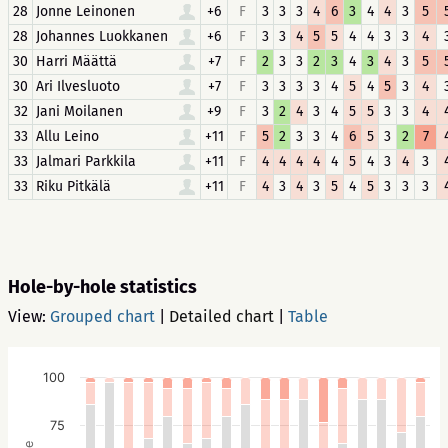
28
Jonne Leinonen
+6
F
3
3
3
4
6
3
4
4
3
5
28
Johannes Luokkanen
+6
F
3
3
4
5
5
4
4
3
3
4
30
Harri Määttä
+7
F
2
3
3
2
3
4
3
4
3
5
30
Ari Ilvesluoto
+7
F
3
3
3
3
4
5
4
5
3
4
32
Jani Moilanen
+9
F
3
2
4
3
4
5
5
3
3
4
33
Allu Leino
+11
F
5
2
3
3
4
6
5
3
2
7
33
Jalmari Parkkila
+11
F
4
4
4
4
4
5
4
3
4
3
33
Riku Pitkälä
+11
F
4
3
4
3
5
4
5
3
3
3
Hole-by-hole statistics
View:
Grouped chart
|
Detailed chart
|
Table
100
75