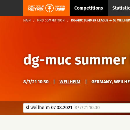
Competitions
Statisti
MAIN
FIND COMPETITION
DG-MUC SUMMER LEAGUE → SL WEILHEIM
dg-muc summer 
8/7/21 10:30
|
WEILHEIM
|
GERMANY, WEILHE
sl weilheim 07.08.2021
8/7/21 10:30