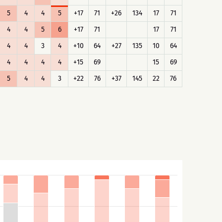
5
4
4
5
+17
71
+26
134
17
71
4
4
5
6
+17
71
17
71
4
4
3
4
+10
64
+27
135
10
64
4
4
4
4
+15
69
15
69
5
4
4
3
+22
76
+37
145
22
76