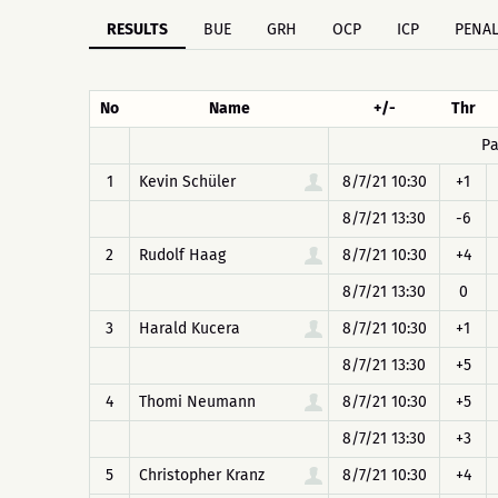
RESULTS
BUE
GRH
OCP
ICP
PENAL
No
Name
+/-
Thr
Pa
1
Kevin Schüler
8/7/21 10:30
+1
8/7/21 13:30
-6
2
Rudolf Haag
8/7/21 10:30
+4
8/7/21 13:30
0
3
Harald Kucera
8/7/21 10:30
+1
8/7/21 13:30
+5
4
Thomi Neumann
8/7/21 10:30
+5
8/7/21 13:30
+3
5
Christopher Kranz
8/7/21 10:30
+4