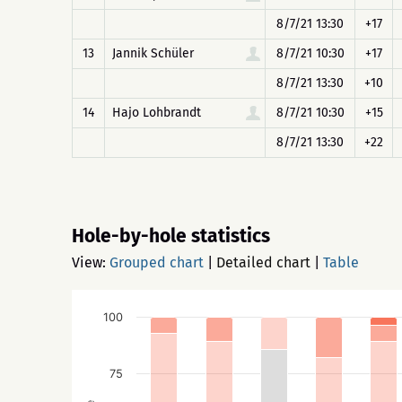
8/7/21 13:30
+17
13
Jannik Schüler
8/7/21 10:30
+17
8/7/21 13:30
+10
14
Hajo Lohbrandt
8/7/21 10:30
+15
8/7/21 13:30
+22
Hole-by-hole statistics
View:
Grouped chart
|
Detailed chart
|
Table
100
75