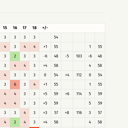
15
16
17
18
+/-
3
3
3
3
54
4
3
4
4
+1
55
1
55
3
2
3
3
-6
48
-5
103
-6
48
3
4
4
3
+4
58
4
58
4
3
3
3
0
54
+4
112
0
54
3
6
3
4
+1
55
1
55
4
4
3
3
+5
59
+6
114
5
59
4
4
3
3
+5
59
5
59
3
3
4
3
+3
57
+8
116
3
57
4
2
4
3
+4
58
4
58