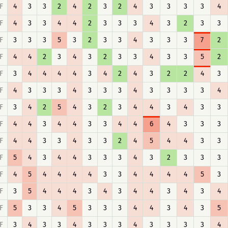
F
4
3
3
2
4
2
3
2
4
3
3
3
3
4
F
4
3
3
4
4
2
3
3
3
4
3
2
3
3
F
3
3
3
5
3
2
3
3
4
3
3
3
7
2
F
4
4
2
3
4
3
2
3
3
4
3
3
5
2
F
3
4
4
4
4
3
4
2
4
3
2
2
4
3
F
4
3
3
3
4
3
3
3
4
3
3
3
3
4
F
3
4
2
5
4
3
2
3
4
4
3
4
3
3
F
4
4
3
4
4
3
3
4
4
6
4
3
3
3
F
4
4
3
3
4
3
3
2
4
5
4
4
3
3
F
5
4
3
4
4
3
3
3
4
3
2
3
3
3
F
4
5
4
4
4
4
3
3
4
4
4
4
5
3
F
3
5
4
4
4
3
4
3
4
4
3
4
3
4
F
5
3
3
4
5
3
3
3
4
4
3
4
3
5
F
3
4
3
3
4
3
3
3
4
3
3
3
3
4