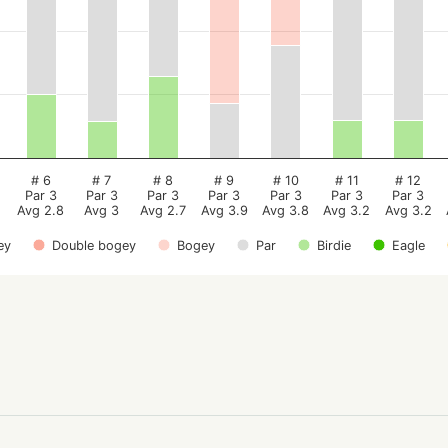
# 6
# 7
# 8
# 9
# 10
# 11
# 12
Par 3
Par 3
Par 3
Par 3
Par 3
Par 3
Par 3
Avg 2.8
Avg 3
Avg 2.7
Avg 3.9
Avg 3.8
Avg 3.2
Avg 3.2
ey
Double bogey
Bogey
Par
Birdie
Eagle