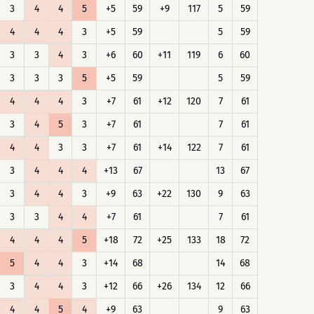
3
4
4
5
+5
59
+9
117
5
59
4
4
4
3
+5
59
5
59
3
3
4
3
+6
60
+11
119
6
60
3
3
3
5
+5
59
5
59
4
4
4
3
+7
61
+12
120
7
61
3
4
5
3
+7
61
7
61
4
4
3
3
+7
61
+14
122
7
61
3
4
4
4
+13
67
13
67
3
4
4
3
+9
63
+22
130
9
63
3
3
4
4
+7
61
7
61
4
4
4
5
+18
72
+25
133
18
72
5
4
4
3
+14
68
14
68
3
4
4
3
+12
66
+26
134
12
66
4
4
5
4
+9
63
9
63