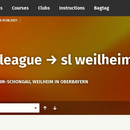
cs
Courses
Clubs
Instructions
Bagtag
 07.08.2021
league
→
sl weilhei
IM-SCHONGAU, WEILHEIM IN OBERBAYERN
↑
↓