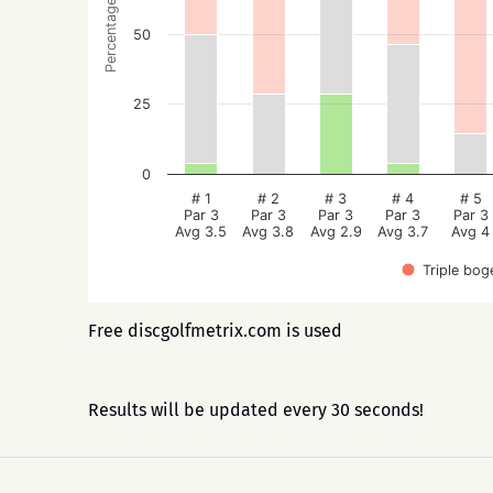
Percentage
50
25
0
# 1
# 2
# 3
# 4
# 5
Par 3
Par 3
Par 3
Par 3
Par 3
Avg 3.5
Avg 3.8
Avg 2.9
Avg 3.7
Avg 4
Triple bog
Free discgolfmetrix.com is used
Results will be updated every 30 seconds!