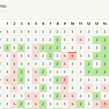
TIES
1
2
3
4
5
6
7
8
9
10
11
12
13
14
r
3
3
3
3
3
3
3
3
3
3
3
3
3
3
F
3
3
3
3
3
3
3
2
3
3
4
3
2
2
F
2
3
2
3
4
2
2
2
3
3
3
3
3
2
F
3
4
3
3
4
3
2
3
4
5
3
3
2
2
F
3
4
3
3
3
3
3
2
4
3
3
2
3
2
F
3
4
2
3
4
2
3
3
3
3
3
2
2
2
F
4
4
2
3
4
3
3
2
5
3
3
3
3
3
F
3
4
3
3
3
2
3
3
4
3
3
4
3
4
F
3
3
3
4
4
3
3
2
4
4
3
3
2
3
F
3
4
2
3
4
2
3
3
3
4
2
3
4
5