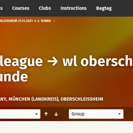
cs
Courses
Clubs
Instructions
Bagtag
EISSHEIM 21.11.2021 → 2. RUNDE
league
→
wl obersch
Runde
NY, MÜNCHEN (LANDKREIS), OBERSCHLEISSHEIM
↑
↓