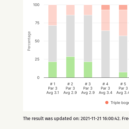
100
75
Percentage
50
25
0
# 1
# 2
# 3
# 4
# 5
Par 3
Par 3
Par 3
Par 3
Par 3
Avg 3.1
Avg 2.9
Avg 2.9
Avg 3.4
Avg 3.
Triple bog
The result was updated on: 2021-11-21 16:00:42. Fr