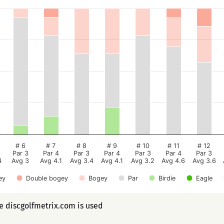
# 6
# 7
# 8
# 9
# 10
# 11
# 12
Par 3
Par 4
Par 3
Par 4
Par 3
Par 4
Par 3
4
Avg 3
Avg 4.1
Avg 3.4
Avg 4.1
Avg 3.2
Avg 4.6
Avg 3.6
ey
Double bogey
Bogey
Par
Birdie
Eagle
ee discgolfmetrix.com is used