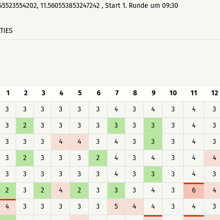
745523554202, 11.560553853247242 , Start 1. Runde um 09:30
TIES
1
2
3
4
5
6
7
8
9
10
11
12
3
3
3
3
3
3
4
3
4
3
4
3
3
2
3
3
3
3
3
3
3
3
4
3
3
3
3
4
4
3
4
3
3
3
4
3
3
2
3
3
3
2
4
3
4
3
4
4
3
3
3
3
3
3
4
3
3
3
4
3
2
3
2
4
2
3
3
3
4
3
6
4
4
3
3
3
3
3
5
4
4
3
4
3