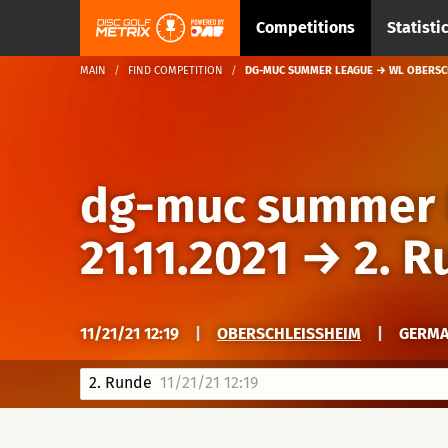
Competitions
Statisti
MAIN
FIND COMPETITION
DG-MUC SUMMER LEAGUE → WL OBERSCHL
dg-muc summer 
21.11.2021
→
2. 
11/21/21 12:19
|
OBERSCHLEISSHEIM
|
GERMA
2. Runde
11/21/21 12:19