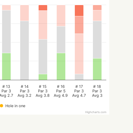
# 13
# 14
# 15
# 16
# 17
# 18
Par 3
Par 3
Par 3
Par 5
Par 3
Par 3
Avg 2.7
Avg 3.2
Avg 3.8
Avg 4.9
Avg 4.7
Avg 3
Hole in one
Highcharts.com