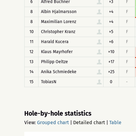
6
Alfred Buchner
+3
F
8
Albin Hjalmarsson
+4
F
8
Maximilian Lorenz
+4
F
10
Christopher Kranz
+5
F
11
Harald Kucera
+6
F
12
Klaus Mayrhofer
+10
F
13
Philipp Oeltze
+17
F
14
Anika Schmiedeke
+25
F
15
TobiasN
0
-
Hole-by-hole statistics
View:
Grouped chart
|
Detailed chart
|
Table