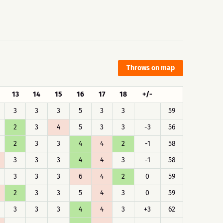
Throws on map
13
14
15
16
17
18
+/-
3
3
3
5
3
3
59
2
3
4
5
3
3
-3
56
2
3
3
4
4
2
-1
58
3
3
3
4
4
3
-1
58
3
3
3
6
4
2
0
59
2
3
3
5
4
3
0
59
3
3
3
4
4
3
+3
62