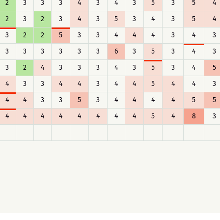
2
3
3
3
4
3
4
3
5
3
5
4
2
3
2
3
4
3
5
3
4
3
5
4
3
2
2
5
3
3
4
4
4
3
4
3
3
3
3
3
3
3
6
3
5
3
4
3
3
2
4
3
3
3
4
3
5
3
4
5
4
3
3
4
4
3
4
4
5
4
4
3
4
4
3
3
5
3
4
4
4
4
5
5
4
4
4
4
4
4
4
4
5
4
8
3