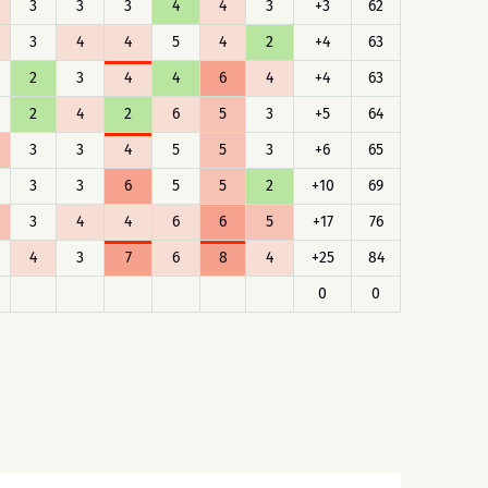
3
3
3
4
4
3
+3
62
3
4
4
5
4
2
+4
63
2
3
4
4
6
4
+4
63
2
4
2
6
5
3
+5
64
3
3
4
5
5
3
+6
65
3
3
6
5
5
2
+10
69
3
4
4
6
6
5
+17
76
4
3
7
6
8
4
+25
84
0
0