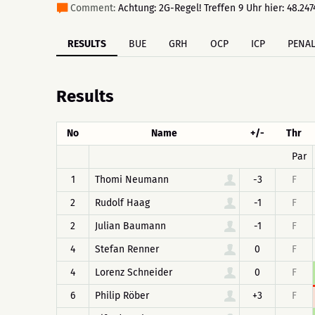
Comment:
Achtung: 2G-Regel! Treffen 9 Uhr hier: 48.24
RESULTS
BUE
GRH
OCP
ICP
PENAL
Results
No
Name
+/-
Thr
Par
1
Thomi Neumann
-3
F
2
Rudolf Haag
-1
F
2
Julian Baumann
-1
F
4
Stefan Renner
0
F
4
Lorenz Schneider
0
F
6
Philip Röber
+3
F