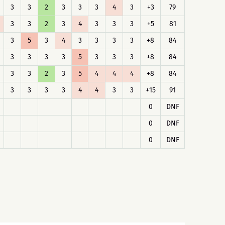
3
3
2
3
3
3
4
3
+3
79
3
3
2
3
4
3
3
3
+5
81
3
5
3
4
3
3
3
3
+8
84
3
3
3
3
5
3
3
3
+8
84
3
3
2
3
5
4
4
4
+8
84
3
3
3
3
4
4
3
3
+15
91
0
DNF
0
DNF
0
DNF