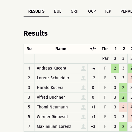
RESULTS
BUE
GRH
OCP
ICP
PENAL
Results
No
Name
+/-
Thr
1
2
Par
3
3
1
Andreas Kucera
-4
F
2
3
2
Lorenz Schneider
-2
F
3
3
3
Harald Kucera
0
F
3
2
3
Alfred Buchner
0
F
3
2
5
Thomi Neumann
+1
F
3
4
5
Werner Riebesel
+1
F
3
3
7
Maximilian Lorenz
+3
F
3
2