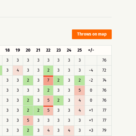
Throws on map
18
19
20
21
22
23
24
25
+/-
3
3
3
3
3
3
3
3
76
3
4
3
3
2
3
3
3
-4
72
3
3
2
3
7
2
3
2
-2
74
3
3
3
3
2
3
3
5
0
76
3
3
2
3
5
2
3
4
0
76
3
3
2
2
5
3
3
4
+1
77
3
3
5
3
3
3
3
3
+1
77
3
3
2
3
4
3
4
3
+3
79