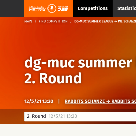
Competitions
Statisti
MAIN
FIND COMPETITION
DG-MUC SUMMER LEAGUE → WL SCHANZE 
dg-muc summer 
2. Round
12/5/21 13:20
|
RABBITS SCHANZE → RABBITS S
2. Round
12/5/21 13:20