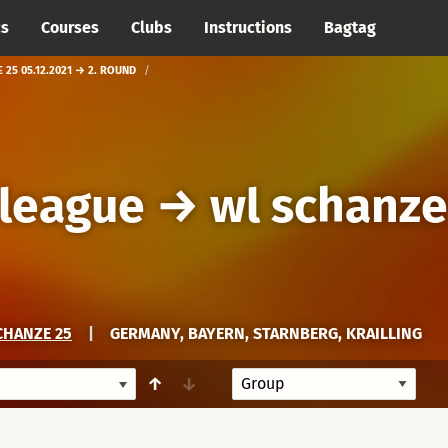
cs
Courses
Clubs
Instructions
Bagtag
25 05.12.2021 → 2. ROUND
league
→
wl schanze
CHANZE 25
|
GERMANY, BAYERN, STARNBERG, KRAILLING
↑
↓