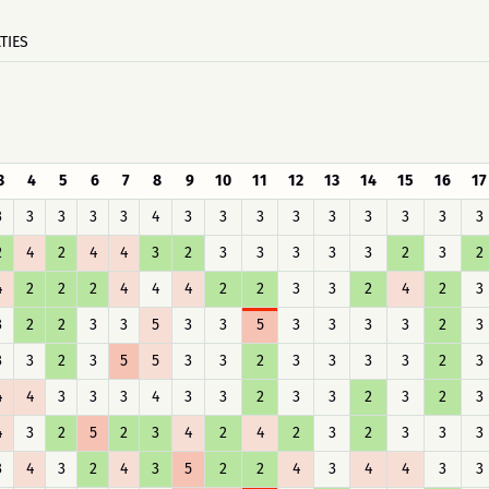
TIES
3
4
5
6
7
8
9
10
11
12
13
14
15
16
17
3
3
3
3
3
4
3
3
3
3
3
3
3
3
3
2
4
2
4
4
3
2
3
3
3
3
3
2
3
2
4
2
2
2
4
4
4
2
2
3
3
2
4
2
3
3
2
2
3
3
5
3
3
5
3
3
3
3
2
3
3
3
2
3
5
5
3
3
2
3
3
3
3
2
3
4
4
3
3
3
4
3
3
2
3
3
2
3
2
3
4
3
2
5
2
3
4
2
4
2
3
2
3
3
3
3
4
3
2
4
3
5
2
2
4
3
4
4
3
3