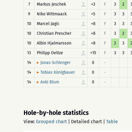
7
Markus Jeschek
+3
F
3
2
9
Niko Wittmaack
+5
F
3
3
10
Marcel Jagic
+8
F
3
3
10
Christian Prescher
+8
F
3
2
10
Albin Hjalmarsson
+8
F
2
3
13
Philipp Oeltze
+15
F
3
3
14
0
-
Jonas Schlenger
14
0
-
Tobias Königbauer
14
0
-
Anki Blum
Hole-by-hole statistics
View:
Grouped chart
|
Detailed chart
|
Table