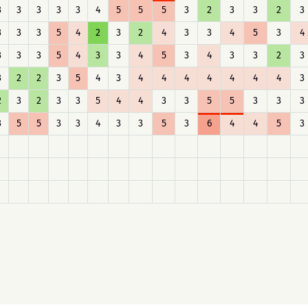
3
3
3
3
3
4
5
5
5
3
2
3
3
2
3
3
3
3
5
4
2
3
2
4
3
3
4
5
3
4
3
3
3
5
4
3
3
4
5
3
4
3
3
2
3
3
2
2
3
5
4
3
4
4
4
4
4
4
4
3
2
3
2
3
3
5
4
4
3
3
5
5
3
3
3
3
5
5
3
3
4
3
3
5
3
6
4
4
5
3