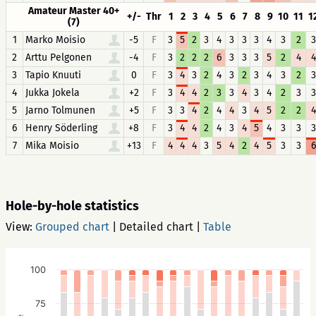
Amateur Master 40+
+/-
Thr
1
2
3
4
5
6
7
8
9
10
11
1
(7)
1
Marko Moisio
-5
F
3
5
2
3
4
3
3
3
4
3
2
3
2
Arttu Pelgonen
-4
F
3
2
2
2
6
3
3
3
5
2
4
4
3
Tapio Knuuti
0
F
3
4
3
2
4
3
2
3
4
3
2
3
4
Jukka Jokela
+2
F
3
4
4
2
3
3
4
3
4
2
3
3
5
Jarno Tolmunen
+5
F
3
3
4
2
4
4
3
4
5
2
2
4
6
Henry Söderling
+8
F
3
4
4
2
4
3
4
5
4
3
3
3
7
Mika Moisio
+13
F
4
4
4
3
5
4
2
4
5
3
3
6
Hole-by-hole statistics
View:
Grouped chart
|
Detailed chart
|
Table
100
75