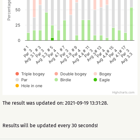
Percentage
50
25
0
# 5
# 3
# 1
# 17
# 15
# 13
# 11
# 9
# 7
Par 4
Par 3
Par 3
Par 3
Par 4
Par 4
Par 3
Par 4
Par 3
Avg 4.1
Avg 3.3
Avg 3.1
Avg 3.3
Avg 4.1
Avg 4.4
Avg 3
Avg 4.4
Avg 2.9
Triple bogey
Double bogey
Bogey
Par
Birdie
Eagle
Hole in one
Highcharts.com
The result was updated on: 2021-09-19 13:31:28.
Results will be updated every 30 seconds!