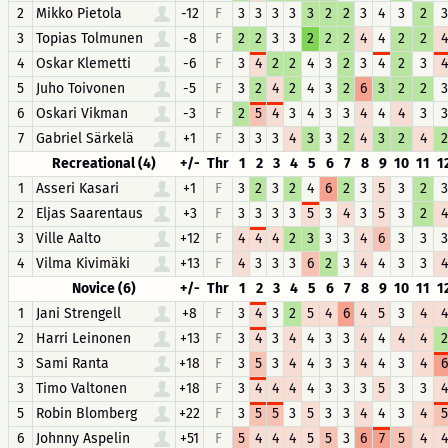
2
Mikko Pietola
-12
F
3
3
3
3
3
2
2
3
4
3
2
3
3
Topias Tolmunen
-8
F
2
2
3
3
2
2
2
4
4
2
2
4
4
Oskar Klemetti
-6
F
3
4
2
2
4
3
2
3
4
2
3
4
5
Juho Toivonen
-5
F
3
2
4
2
4
3
2
6
3
2
2
3
6
Oskari Vikman
-3
F
2
5
4
3
4
3
3
4
4
4
3
3
7
Gabriel Särkelä
+1
F
3
3
3
4
3
3
2
4
3
2
4
2
Recreational (4)
+/-
Thr
1
2
3
4
5
6
7
8
9
10
11
1
1
Asseri Kasari
+1
F
3
2
3
2
4
6
2
3
5
3
2
3
2
Eljas Saarentaus
+3
F
3
3
3
3
5
3
4
3
5
3
2
4
3
Ville Aalto
+12
F
4
4
4
2
3
3
3
4
6
3
3
3
4
Vilma Kivimäki
+13
F
4
3
3
3
6
2
3
4
4
3
3
4
Novice (6)
+/-
Thr
1
2
3
4
5
6
7
8
9
10
11
1
1
Jani Strengell
+8
F
3
4
3
2
5
4
6
4
5
3
4
4
2
Harri Leinonen
+13
F
3
4
3
4
4
3
3
4
4
4
4
2
3
Sami Ranta
+18
F
3
5
3
4
4
3
3
4
4
3
4
6
3
Timo Valtonen
+18
F
3
4
4
4
4
3
3
3
5
3
3
4
5
Robin Blomberg
+22
F
3
5
5
3
5
3
3
4
4
3
4
5
6
Johnny Aspelin
+51
F
5
4
4
4
5
5
3
6
7
5
4
4