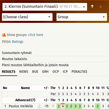
↑
↓
2. Kierros (Sunnuntain Finaali)
9/19/21 10:00
Show groups:
click here
PDGA:
Ratings
Sunnuntain ryhmät
Muutos takaisin.
Pieni muutos lähtöaikoihin ja jotain muuta
RESULTS
NEWS
BUE
GRH
OCP
ICP
PENALTIES
No
Name
+/-
Thr
1
2
3
4
5
6
7
8
9
10
11
1
Par
3
3
3
3
4
3
3
3
4
3
3
3
Advanced (7)
+/-
Thr
1
2
3
4
5
6
7
8
9
10
11
1
1
Paulus Heikkilä
-15
F
2
4
2
2
3
2
3
3
4
2
3
3