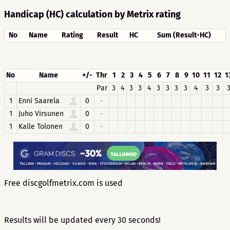
Handicap (HC) calculation by Metrix rating
No
Name
Rating
Result
HC
Sum (Result-HC)
No
Name
+/-
Thr
1
2
3
4
5
6
7
8
9
10
11
12
1
Par
3
4
3
3
4
3
3
3
3
4
3
3
1
Enni Saarela
0
-
1
Juho Virsunen
0
-
1
Kalle Tolonen
0
-
Free discgolfmetrix.com is used
Results will be updated every 30 seconds!