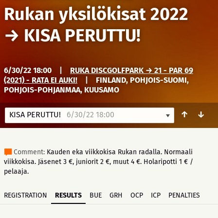
Rukan yksilökisat 2022
→
KISA PERUTTU!
6/30/22 18:00
|
RUKA DISCGOLFPARK → 21 - PAR 69
(2021) - RATA EI AUKI!
|
FINLAND, POHJOIS-SUOMI,
POHJOIS-POHJANMAA, KUUSAMO
↑
↓
KISA PERUTTU!
6/30/22 18:00
Comment:
Kauden eka viikkokisa Rukan radalla. Normaali
viikkokisa. Jäsenet 3 €, juniorit 2 €, muut 4 €. Holaripotti 1 € /
pelaaja.
REGISTRATION
RESULTS
BUE
GRH
OCP
ICP
PENALTIES