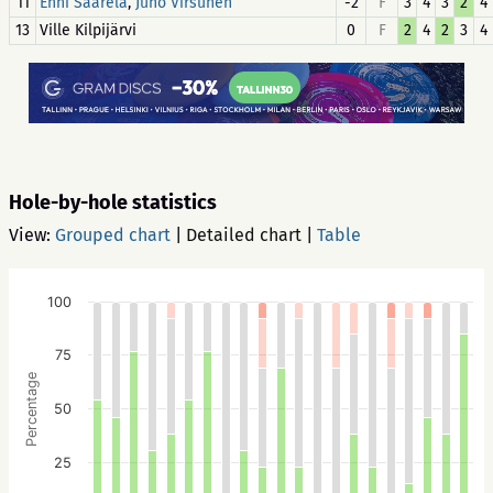
11
,
-2
F
3
4
3
2
4
Enni Saarela
Juho Virsunen
13
Ville Kilpijärvi
0
F
2
4
2
3
4
Hole-by-hole statistics
View:
Grouped chart
|
Detailed chart
|
Table
100
75
Percentage
50
25