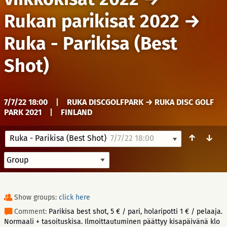
Rukan parikisat 2022
→
Ruka - Parikisa (Best
Shot)
7/7/22 18:00
|
RUKA DISCGOLFPARK → RUKA DISC GOLF
PARK 2021
|
FINLAND
↑
↓
Ruka - Parikisa (Best Shot)
7/7/22 18:00
Show groups:
click here
Comment:
Parikisa best shot, 5 € / pari, holaripotti 1 € / pelaaja.
Normaali + tasoituskisa. Ilmoittautuminen päättyy kisapäivänä klo