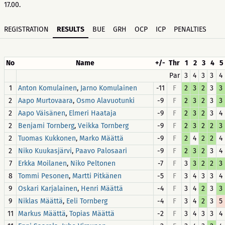
17.00.
REGISTRATION
RESULTS
BUE
GRH
OCP
ICP
PENALTIES
No
Name
+/-
Thr
1
2
3
4
5
Par
3
4
3
3
4
1
,
-11
F
2
3
2
3
3
Anton Komulainen
Jarno Komulainen
2
,
-9
F
2
3
2
3
3
Aapo Murtovaara
Osmo Alavuotunki
2
,
-9
F
2
3
2
3
4
Aapo Väisänen
Elmeri Haataja
2
,
-9
F
2
3
2
2
3
Benjami Tornberg
Veikka Tornberg
2
,
-9
F
2
4
2
2
4
Tuomas Kukkonen
Marko Määttä
2
,
-9
F
2
3
2
3
4
Niko Kuukasjärvi
Paavo Palosaari
7
,
-7
F
3
3
2
2
3
Erkka Moilanen
Niko Peltonen
8
,
-5
F
3
4
3
3
4
Tommi Pesonen
Martti Pitkänen
9
,
-4
F
3
4
2
3
3
Oskari Karjalainen
Henri Määttä
9
,
-4
F
3
4
2
3
5
Niklas Määttä
Eeli Tornberg
11
,
-2
F
3
4
3
3
4
Markus Määttä
Topias Määttä