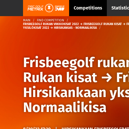
Competitions
Statisti
MAIN
FIND COMPETITION
FRISBEEGOLF RUKAN VIIKKOKISAT 2022 → FRISBEEGOLF RUKAN KISAT → F
YKSILÖKISAT 2022 → HIRSIKANGAS - NORMAALIKISA
Frisbeegolf ruka
Rukan kisat
→
Fr
Hirsikankaan yks
Normaalikisa