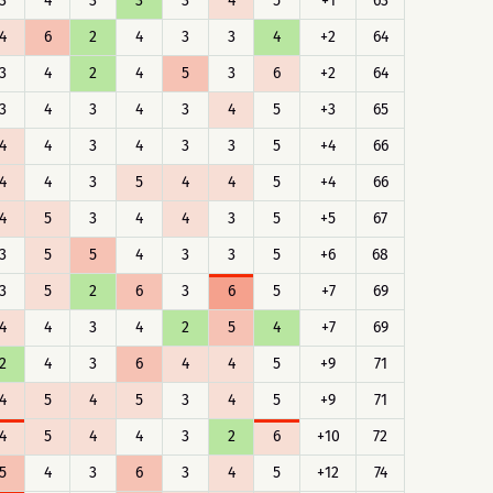
3
4
3
3
3
4
5
+1
63
4
6
2
4
3
3
4
+2
64
3
4
2
4
5
3
6
+2
64
3
4
3
4
3
4
5
+3
65
4
4
3
4
3
3
5
+4
66
4
4
3
5
4
4
5
+4
66
4
5
3
4
4
3
5
+5
67
3
5
5
4
3
3
5
+6
68
3
5
2
6
3
6
5
+7
69
4
4
3
4
2
5
4
+7
69
2
4
3
6
4
4
5
+9
71
4
5
4
5
3
4
5
+9
71
4
5
4
4
3
2
6
+10
72
5
4
3
6
3
4
5
+12
74