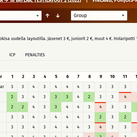
→ 18 VÄYLÄÄ, TESTILAYOUT 2 (2022)
|
FINLAND, POHJOIS
↑
↓
kisa uudella layoutilla. Jäsenet 3 €, juniorit 2 €, muut 4 €. Holaripotti 
ICP
PENALTIES
r
1
2
3
4
5
6
7
8
9
10
11
ar
3
3
4
3
4
4
4
3
3
3
3
2
3
4
3
3
3
4
2
3
3
4
2
2
4
3
3
4
4
3
4
3
3
3
3
4
3
4
4
4
3
2
3
2
3
3
4
3
4
4
4
3
4
3
3