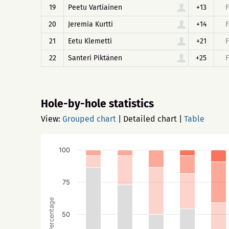
19
Peetu Vartiainen
+13
F
20
Jeremia Kurtti
+14
F
21
Eetu Klemetti
+21
F
22
Santeri Piktänen
+25
F
Hole-by-hole statistics
View:
Grouped chart
|
Detailed chart
|
Table
100
75
Percentage
50