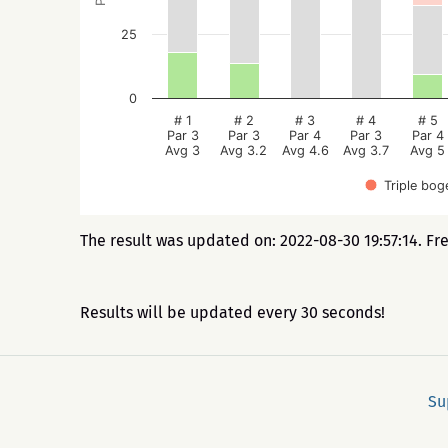
25
0
# 1
# 2
# 3
# 4
# 5
Par 3
Par 3
Par 4
Par 3
Par 4
Avg 3
Avg 3.2
Avg 4.6
Avg 3.7
Avg 5
Triple bog
The result was updated on: 2022-08-30 19:57:14. Fr
Results will be updated every 30 seconds!
Su