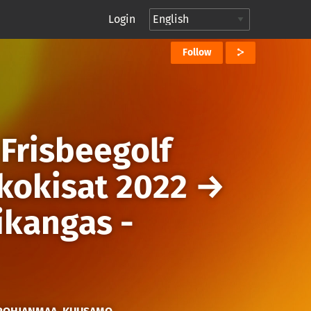
Login
Follow
→
Frisbeegolf
kkokisat 2022
→
ikangas -