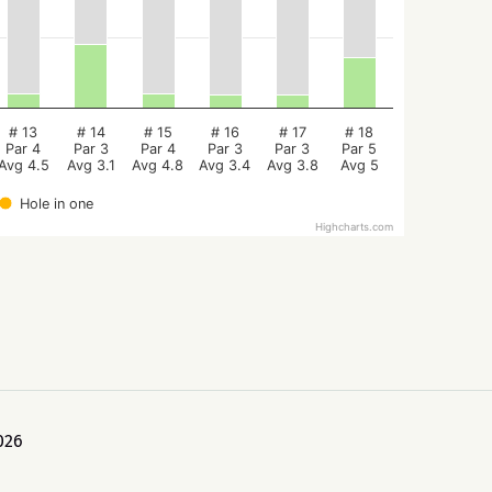
# 13
# 14
# 15
# 16
# 17
# 18
Par 4
Par 3
Par 4
Par 3
Par 3
Par 5
Avg 4.5
Avg 3.1
Avg 4.8
Avg 3.4
Avg 3.8
Avg 5
Hole in one
Highcharts.com
026