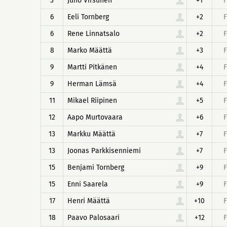
3
Juho Virsunen
+1
F
6
Eeli Tornberg
+2
F
6
Rene Linnatsalo
+2
F
8
Marko Määttä
+3
F
9
Martti Pitkänen
+4
F
9
Herman Lämsä
+4
F
11
Mikael Riipinen
+5
F
12
Aapo Murtovaara
+6
F
13
Markku Määttä
+7
F
13
Joonas Parkkisenniemi
+7
F
15
Benjami Tornberg
+9
F
15
Enni Saarela
+9
F
17
Henri Määttä
+10
F
18
Paavo Palosaari
+12
F