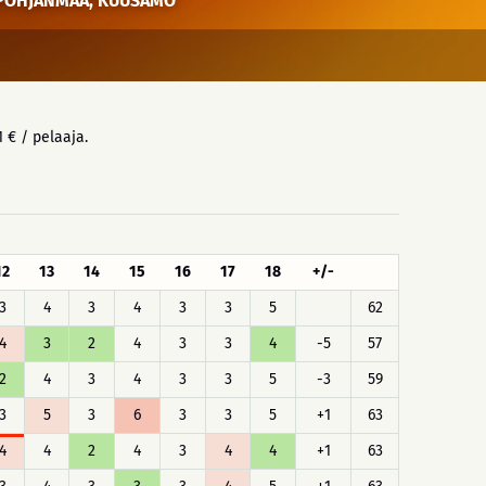
-POHJANMAA, KUUSAMO
1 € / pelaaja.
12
13
14
15
16
17
18
+/-
3
4
3
4
3
3
5
62
4
3
2
4
3
3
4
-5
57
2
4
3
4
3
3
5
-3
59
3
5
3
6
3
3
5
+1
63
4
4
2
4
3
4
4
+1
63