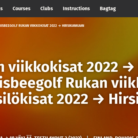
cs
Courses
Clubs
Instructions
Bagtag
RISBEEGOLF RUKAN VIIKKOKISAT 2022 → HIRSIKANKAAN
n viikkokisat 2022
isbeegolf Rukan vii
ilökisat 2022
→
Hirs