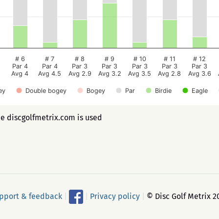
# 6
# 7
# 8
# 9
# 10
# 11
# 12
Par 4
Par 4
Par 3
Par 3
Par 3
Par 3
Par 3
Avg 4
Avg 4.5
Avg 2.9
Avg 3.2
Avg 3.5
Avg 2.8
Avg 3.6
ey
Double bogey
Bogey
Par
Birdie
Eagle
ee discgolfmetrix.com is used
pport & feedback
|
|
Privacy policy
|
© Disc Golf Metrix 2