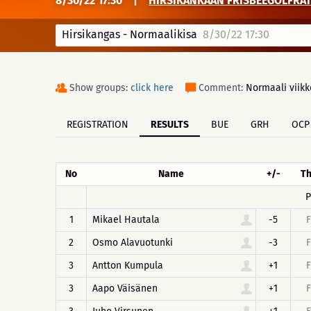
8/30/22 17:30
|
HIRSIKANKAAN FRISBEEGOLFRATA 
Hirsikangas - Normaalikisa
8/30/22 17:30
Show groups:
click here
Comment:
Normaali viikko
REGISTRATION
RESULTS
BUE
GRH
OCP
No
Name
+/-
Th
P
1
Mikael Hautala
-5
F
2
Osmo Alavuotunki
-3
F
3
Antton Kumpula
+1
F
3
Aapo Väisänen
+1
F