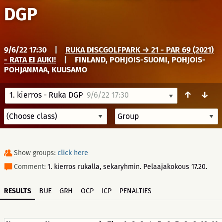
DGP
9/6/22 17:30
|
RUKA DISCGOLFPARK → 21 - PAR 69 (2021)
- RATA EI AUKI!
|
FINLAND, POHJOIS-SUOMI, POHJOIS-
POHJANMAA, KUUSAMO
↑
↓
1. kierros - Ruka DGP
9/6/22 17:30
Show groups:
click here
Comment:
1. kierros rukalla, sekaryhmin. Pelaajakokous 17.20.
RESULTS
BUE
GRH
OCP
ICP
PENALTIES