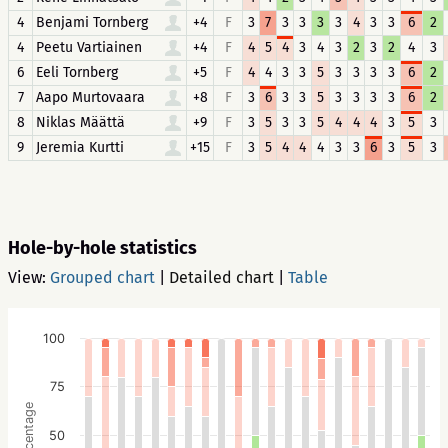
4
Benjami Tornberg
+4
F
3
7
3
3
3
3
4
3
3
6
2
4
Peetu Vartiainen
+4
F
4
5
4
3
4
3
2
3
2
4
3
6
Eeli Tornberg
+5
F
4
4
3
3
5
3
3
3
3
6
2
7
Aapo Murtovaara
+8
F
3
6
3
3
5
3
3
3
3
6
2
8
Niklas Määttä
+9
F
3
5
3
3
5
4
4
4
3
5
3
9
Jeremia Kurtti
+15
F
3
5
4
4
4
3
3
6
3
5
3
Hole-by-hole statistics
View:
Grouped chart
|
Detailed chart
|
Table
100
75
Percentage
50