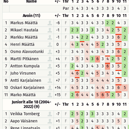
No
Name
+/-
Thr
1
2
3
4
5
6
7
8
9
10
11
Par
3
4
3
3
4
3
3
3
3
4
3
Avoin (11)
+/-
Thr
1
2
3
4
5
6
7
8
9
10
11
1
Markus Määttä
-6
F
3
4
3
3
4
3
3
2
2
4
3
2
Mikael Hautala
-1
F
2
3
3
3
3
3
3
4
2
5
2
2
Markku Määttä
-1
F
3
4
2
2
4
3
3
3
3
6
2
4
Henri Määttä
0
F
4
3
4
4
4
5
2
3
3
5
3
5
Osmo Alavuotunki
+3
F
3
4
3
4
4
3
4
3
3
6
2
6
Martti Pitkänen
+4
F
3
5
3
4
3
6
3
4
2
5
2
7
Antton Kumpula
+5
F
2
4
3
3
4
3
3
6
3
5
2
7
Juho Virsunen
+5
F
4
6
2
4
4
5
3
4
3
4
2
9
Antti Karjalainen
+7
F
3
5
3
3
5
4
4
4
3
5
3
10
Oskari Karjalainen
+14
F
4
5
3
3
4
4
4
3
3
6
5
11
Marko Määttä
+15
F
2
6
4
4
4
5
6
5
2
5
3
Juniorit alle 18 (2004-
+/-
Thr
1
2
3
4
5
6
7
8
9
10
11
2022) (9)
1
Veikka Tornberg
-7
F
2
5
2
3
3
3
3
3
3
4
2
2
Aapo Väisänen
+1
F
3
5
2
3
4
3
3
3
3
5
3
2
Rene Linnatsalo
+1
F
4
4
2
3
4
5
4
3
3
4
3