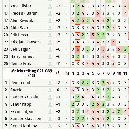
17
Arne Tiisler
+2
F
3
2
4
3
3
3
3
3
4
3
4
17
Frederik Bärlin
+2
F
3
2
4
3
3
5
3
3
4
3
4
17
Alan Kivistik
+2
F
4
2
5
2
4
4
4
2
4
3
3
20
Ahto Saar
+3
F
3
3
3
3
4
3
3
2
5
3
3
20
Erik Ilmsalu
+3
F
3
4
2
3
5
2
2
3
4
3
3
22
Kristjan Hanson
+5
F
3
4
3
3
3
4
3
3
6
3
3
23
Veli Vaigur
+6
F
3
6
3
2
3
3
5
3
4
5
2
23
Harry Järmut
+6
F
3
2
3
3
3
3
4
4
4
3
3
25
Renee Fros
+11
F
3
3
3
4
4
4
3
3
5
3
3
Metrix reiting 821-869
+/-
Thr
1
2
3
4
5
6
7
8
9
10
11
(13)
1
Reimo ruul
-2
F
3
3
2
2
3
3
2
4
4
3
3
2
Anzelo
0
F
4
3
3
4
3
2
3
2
4
3
3
3
Sander Arusalu
+1
F
3
2
4
3
4
3
3
2
4
3
3
4
Vahur Kapp
+1
F
2
3
3
3
2
5
2
3
4
3
3
5
kevin mitjan
+2
F
3
2
3
4
4
4
3
2
5
2
4
6
Sander Klaassen
+3
F
3
2
2
3
4
4
4
2
4
3
3
7
Sergei Krainov
+4
F
3
4
3
3
4
3
3
3
4
3
3