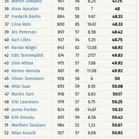
35
Martin Uibopuu
901
56
8.25
47.75
36
Aivar Apsalon
916
55
7
48
37
Frederik Bärlin
884
58
9.67
48.33
37
Liina Rohi
800
65
16.67
48.33
39
Ats Peterson
897
57
8.58
48.42
40
Karl Lilles
937
54
5.25
48.75
41
Rando Nõgel
843
62
13.08
48.92
42
Edit Tammepõld
674
77
27.17
49.83
43
Siim Alttoa
915
57
7.08
49.92
43
Kermo Vainola
867
61
11.08
49.92
45
Oliver Tammann
928
56
6
50
46
Ahto Saar
893
59
8.92
50.08
47
Martin Torn
918
57
6.83
50.17
48
Erki Laanearu
919
57
6.75
50.25
49
Janno Pavlov
824
65
14.67
50.33
50
Erik Ilmsalu
897
59
8.58
50.42
51
Marthen Tasalain
984
52
1.33
50.67
52
Allan Kuusik
927
57
6.08
50.92