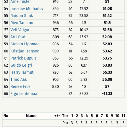
53
Arne Tiisler
916
58
7
51
54
Jaroslav Mihhailov
845
64
12.92
51.08
55
Raidon Suuk
717
75
23.58
51.42
56
Rivo Tamson
946
56
4.5
51.5
57
Veli Vaigur
875
62
10.42
51.58
58
Arti Oad
809
68
15.92
52.08
59
Steven Lippmaa
986
54
1.17
52.83
60
Kristjan Hanson
909
61
7.58
53.42
61
Patrick Dupuis
853
66
12.25
53.75
62
Guido Leigri
926
60
6.17
53.83
63
Harry Järmut
920
62
6.67
55.33
64
Timo Aas
953
60
3.92
56.08
65
Renee Fros
880
67
10
57
66
Ergo Lehtemaa
72
83.33
-11.33
No
Name
+/-
Thr
1
2
3
4
5
6
7
8
9
10
11
Par
3
3
3
3
3
3
3
3
4
3
3