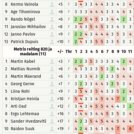
8
Kermo Vainola
+5
F
3
4
3
3
4
4
3
3
4
3
4
9
Age Tihomirova
+6
F
3
3
3
4
4
4
3
3
4
4
3
9
Rando Nõgel
+6
F
2
2
5
4
5
3
3
4
4
2
3
11
Jaroslav Mihhailov
+8
F
3
4
3
5
4
5
3
3
4
3
3
12
Janno Pavlov
+9
F
2
2
4
3
4
4
4
3
5
3
4
13
Patrick Dupuis
+10
F
2
4
3
3
5
5
3
3
5
3
3
Metrix reiting 820 ja
+/-
Thr
1
2
3
4
5
6
7
8
9
10
11
madalam (11)
1
Martin Kabel
+3
F
2
2
3
5
3
3
3
3
4
2
4
2
Mattias Nurmik
+6
F
4
3
3
3
3
5
3
2
4
4
3
3
Martin Mäerand
+6
F
3
3
3
4
3
2
3
3
5
4
4
4
Georg Gerne
+7
F
3
2
3
3
4
4
3
2
5
3
4
5
Liina Rohi
+9
F
3
5
4
3
5
4
3
3
5
2
4
6
Kristjan Heinla
+10
F
5
4
3
3
4
5
4
4
7
2
3
7
Arti Oad
+12
F
3
4
3
4
5
5
4
4
4
3
2
8
Ergo Lehtemaa
+16
F
3
4
4
3
4
4
5
3
5
3
4
9
Sander Hvedzevitš
+17
F
4
2
3
5
4
5
4
4
5
4
4
10
Raidon Suuk
+19
F
4
2
4
3
4
3
4
4
7
4
6