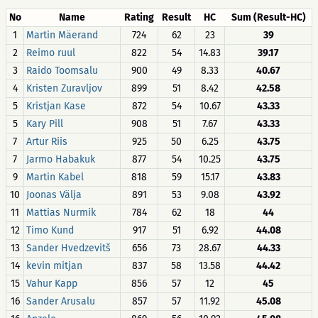
No
Name
Rating
Result
HC
Sum (Result-HC)
1
Martin Mäerand
724
62
23
39
2
Reimo ruul
822
54
14.83
39.17
3
Raido Toomsalu
900
49
8.33
40.67
4
Kristen Zuravljov
899
51
8.42
42.58
5
Kristjan Kase
872
54
10.67
43.33
5
Kary Pill
908
51
7.67
43.33
7
Artur Riis
925
50
6.25
43.75
7
Jarmo Habakuk
877
54
10.25
43.75
9
Martin Kabel
818
59
15.17
43.83
10
Joonas Välja
891
53
9.08
43.92
11
Mattias Nurmik
784
62
18
44
12
Timo Kund
917
51
6.92
44.08
13
Sander Hvedzevitš
656
73
28.67
44.33
14
kevin mitjan
837
58
13.58
44.42
15
Vahur Kapp
856
57
12
45
16
Sander Arusalu
857
57
11.92
45.08