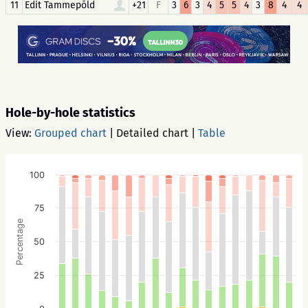
11
Edit Tammepõld
+21
F
3
6
3
4
5
5
4
3
8
4
4
Hole-by-hole statistics
View:
Grouped chart
|
Detailed chart
|
Table
100
75
Percentage
50
25