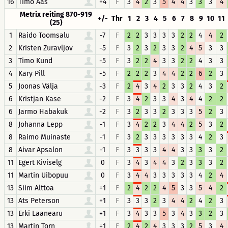
16
Timo Aas
+4
F
3
4
2
3
5
4
4
3
3
3
4
Metrix reiting 870-919
+/-
Thr
1
2
3
4
5
6
7
8
9
10
11
(25)
1
Raido Toomsalu
-7
F
2
2
3
3
3
3
2
2
4
4
2
2
Kristen Zuravljov
-5
F
3
2
3
2
3
3
2
4
5
3
3
3
Timo Kund
-5
F
3
2
2
4
3
3
2
2
4
3
3
4
Kary Pill
-5
F
2
2
2
3
4
4
2
2
6
2
3
5
Joonas Välja
-3
F
2
4
3
4
2
3
3
2
4
3
2
6
Kristjan Kase
-2
F
3
4
2
3
3
4
3
4
4
2
2
6
Jarmo Habakuk
-2
F
3
2
3
3
2
3
3
3
5
2
3
8
Johanna Lepp
-1
F
3
4
2
2
3
4
4
2
5
3
2
8
Raimo Muinaste
-1
F
3
2
3
3
3
3
3
3
4
2
3
8
Aivar Apsalon
-1
F
3
3
3
3
4
4
3
3
3
3
2
11
Egert Kiviselg
0
F
3
4
3
4
4
3
2
3
3
3
2
11
Martin Uibopuu
0
F
3
4
4
3
3
3
3
3
4
2
4
13
Siim Alttoa
+1
F
2
4
2
2
4
5
3
3
5
4
2
13
Ats Peterson
+1
F
3
3
3
2
3
4
4
2
4
2
3
13
Erki Laanearu
+1
F
3
4
3
3
5
3
4
3
3
2
3
13
Martin Torn
+1
F
2
4
2
4
3
3
3
2
5
3
4