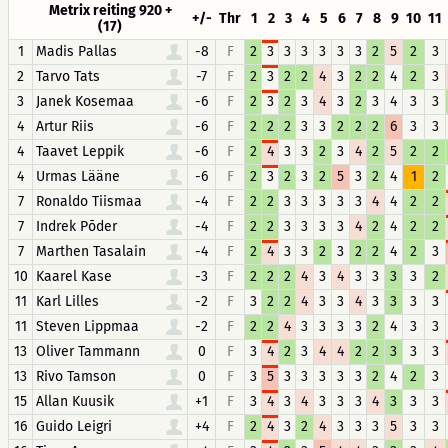
Metrix reiting 920 +
+/-
Thr
1
2
3
4
5
6
7
8
9
10
11
(17)
1
Madis Pallas
-8
F
2
3
3
3
3
3
3
2
5
2
3
2
Tarvo Tats
-7
F
2
3
2
2
4
3
2
2
4
2
3
3
Janek Kosemaa
-6
F
2
3
2
3
4
3
2
3
4
3
3
4
Artur Riis
-6
F
2
2
2
3
3
2
2
2
6
3
3
4
Taavet Leppik
-6
F
2
4
3
3
2
3
4
2
5
2
2
4
Urmas Lääne
-6
F
2
3
2
3
2
5
3
2
4
1
2
7
Ronaldo Tiismaa
-4
F
2
2
3
3
3
3
3
4
4
2
2
7
Indrek Põder
-4
F
2
2
3
3
3
3
4
2
4
2
2
7
Marthen Tasalain
-4
F
2
4
3
3
2
3
2
2
4
2
3
10
Kaarel Kase
-3
F
2
2
2
4
3
4
3
3
3
3
2
11
Karl Lilles
-2
F
3
2
2
4
3
3
4
3
3
3
3
11
Steven Lippmaa
-2
F
2
2
4
3
3
3
3
2
4
3
3
13
Oliver Tammann
0
F
3
4
2
3
4
4
2
2
3
3
3
13
Rivo Tamson
0
F
3
5
3
3
3
3
3
2
4
2
3
15
Allan Kuusik
+1
F
3
4
3
4
3
3
3
4
3
3
3
16
Guido Leigri
+4
F
2
4
3
2
4
3
3
3
5
3
3