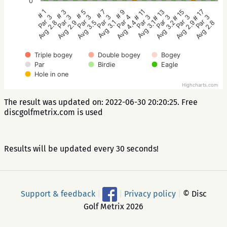
0
# 5
# 3
# 1
# 17
# 15
# 13
# 11
# 9
# 7
Par 3
Par 3
Par 3
Par 3
Par 3
Par 3
Par 3
Par 4
Par 3
Avg 3.5
Avg 2.9
Avg 2.8
Avg 2.8
Avg 2.9
Avg 3.2
Avg 3.1
Avg 4.4
Avg 3.1
Triple bogey
Double bogey
Bogey
Par
Birdie
Eagle
Hole in one
Highcharts.com
The result was updated on: 2022-06-30 20:20:25. Free
discgolfmetrix.com is used
Results will be updated every 30 seconds!
Support & feedback
|
|
Privacy policy
|
© Disc
Golf Metrix 2026