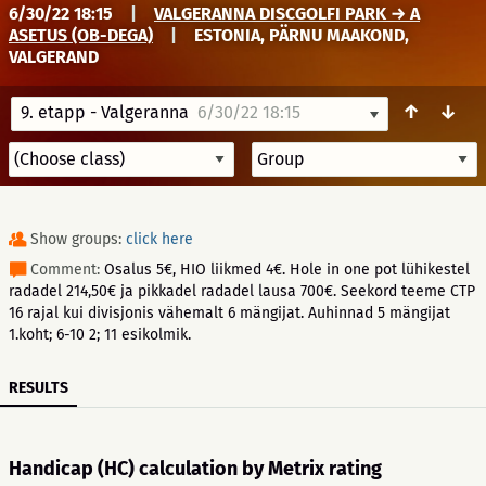
6/30/22 18:15
|
VALGERANNA DISCGOLFI PARK → A
ASETUS (OB-DEGA)
|
ESTONIA, PÄRNU MAAKOND,
VALGERAND
↑
↓
9. etapp - Valgeranna
6/30/22 18:15
Show groups:
click here
Comment:
Osalus 5€, HIO liikmed 4€. Hole in one pot lühikestel
radadel 214,50€ ja pikkadel radadel lausa 700€. Seekord teeme CTP
16 rajal kui divisjonis vähemalt 6 mängijat. Auhinnad 5 mängijat
1.koht; 6-10 2; 11 esikolmik.
RESULTS
Handicap (HC) calculation by Metrix rating