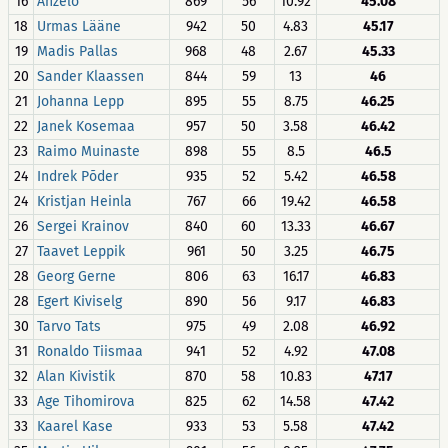
16
Anzelo
869
56
10.92
45.08
18
Urmas Lääne
942
50
4.83
45.17
19
Madis Pallas
968
48
2.67
45.33
20
Sander Klaassen
844
59
13
46
21
Johanna Lepp
895
55
8.75
46.25
22
Janek Kosemaa
957
50
3.58
46.42
23
Raimo Muinaste
898
55
8.5
46.5
24
Indrek Põder
935
52
5.42
46.58
24
Kristjan Heinla
767
66
19.42
46.58
26
Sergei Krainov
840
60
13.33
46.67
27
Taavet Leppik
961
50
3.25
46.75
28
Georg Gerne
806
63
16.17
46.83
28
Egert Kiviselg
890
56
9.17
46.83
30
Tarvo Tats
975
49
2.08
46.92
31
Ronaldo Tiismaa
941
52
4.92
47.08
32
Alan Kivistik
870
58
10.83
47.17
33
Age Tihomirova
825
62
14.58
47.42
33
Kaarel Kase
933
53
5.58
47.42