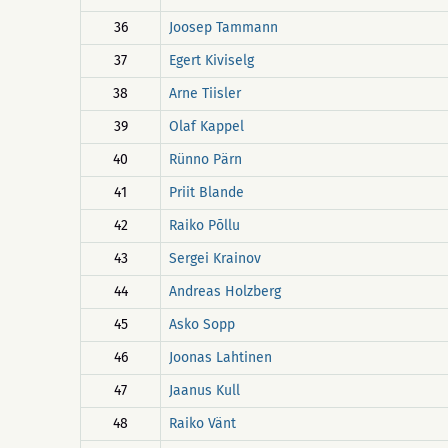
36
Joosep Tammann
37
Egert Kiviselg
38
Arne Tiisler
39
Olaf Kappel
40
Rünno Pärn
41
Priit Blande
42
Raiko Põllu
43
Sergei Krainov
44
Andreas Holzberg
45
Asko Sopp
46
Joonas Lahtinen
47
Jaanus Kull
48
Raiko Vänt