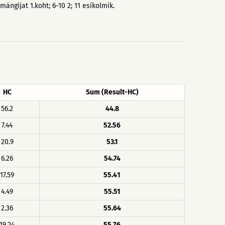
ängijat 1.koht; 6-10 2; 11 esikolmik.
HC
Sum (Result-HC)
56.2
44.8
7.44
52.56
20.9
53.1
6.26
54.74
17.59
55.41
4.49
55.51
2.36
55.64
19.24
55.76