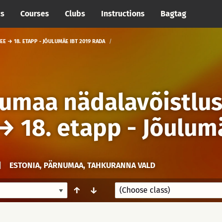
cs
Courses
Clubs
Instructions
Bagtag
 → 18. ETAPP - JÕULUMÄE IBT 2019 RADA
numaa nädalavõistlu
→
18. etapp - Jõulum
|
ESTONIA, PÄRNUMAA, TAHKURANNA VALD
↑
↓