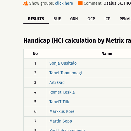
Show groups:
click here
Comment:
Osalus 5€, HIO 
RESULTS
BUE
GRH
OCP
ICP
PENAL
Handicap (HC) calculation by Metrix r
No
Name
1
Sonja Uusitalo
2
Tanel Toomemägi
3
Arti Oad
4
Romet Keskla
5
TanelT Tilk
6
Markkus Kõre
7
Martin Sepp
8
Kert Johan sommer