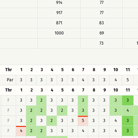
914
77
917
77
871
83
1000
69
73
Thr
1
2
3
4
5
6
7
8
9
10
11
Par
3
3
3
3
3
3
4
3
3
4
5
Thr
1
2
3
4
5
6
7
8
9
10
11
F
3
3
2
3
3
3
3
3
3
3
3
F
3
2
2
3
2
3
3
3
3
3
4
F
3
2
3
2
3
3
5
3
3
4
3
F
4
2
2
3
3
3
4
3
3
4
3