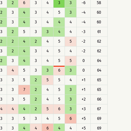
3
2
6
3
4
3
3
-6
58
2
3
4
3
4
5
3
-4
60
2
3
4
3
4
4
4
-4
60
3
2
5
3
3
4
4
-3
61
2
2
4
2
4
5
5
-2
62
3
2
4
3
4
5
4
-2
62
2
3
4
3
4
5
5
0
64
3
4
5
3
3
6
3
0
64
3
3
5
2
5
5
4
+1
65
3
3
7
2
4
5
3
+1
65
3
3
5
2
4
5
3
+2
66
4
4
4
2
5
6
3
+3
67
3
3
5
3
4
5
6
+5
69
3
3
4
4
6
4
4
+5
69