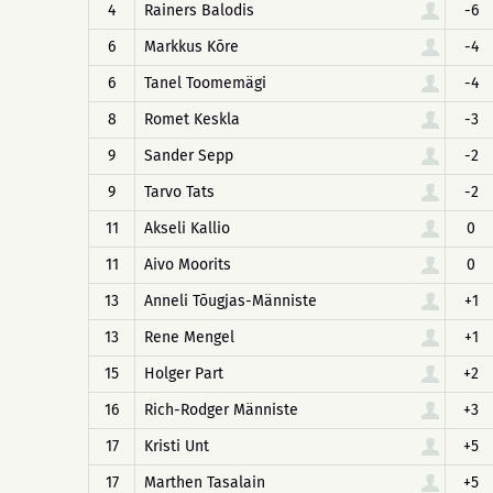
4
Rainers Balodis
-6
6
Markkus Kõre
-4
6
Tanel Toomemägi
-4
8
Romet Keskla
-3
9
Sander Sepp
-2
9
Tarvo Tats
-2
11
Akseli Kallio
0
11
Aivo Moorits
0
13
Anneli Tõugjas-Männiste
+1
13
Rene Mengel
+1
15
Holger Part
+2
16
Rich-Rodger Männiste
+3
17
Kristi Unt
+5
17
Marthen Tasalain
+5