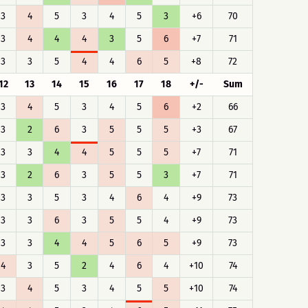
3
4
5
3
4
5
3
+6
70
3
4
4
4
3
5
6
+7
71
3
3
5
4
4
6
5
+8
72
12
13
14
15
16
17
18
+/-
Sum
3
4
5
3
4
5
6
+2
66
3
2
6
3
5
5
5
+3
67
3
3
4
4
5
5
5
+7
71
3
2
6
3
5
5
3
+7
71
3
3
5
3
4
6
4
+9
73
3
3
6
3
5
5
4
+9
73
3
3
4
4
5
6
5
+9
73
4
3
5
2
4
6
4
+10
74
3
4
5
3
4
5
5
+10
74