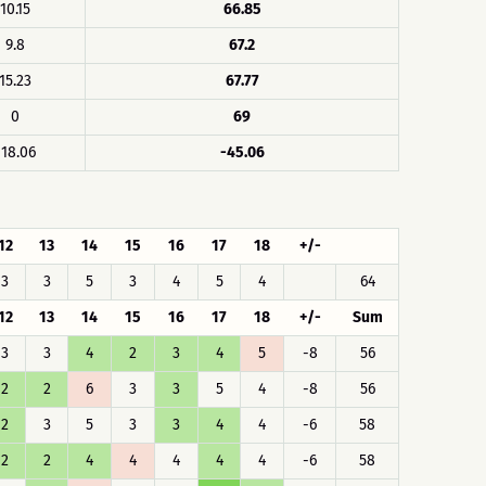
10.15
66.85
9.8
67.2
15.23
67.77
0
69
118.06
-45.06
12
13
14
15
16
17
18
+/-
3
3
5
3
4
5
4
64
12
13
14
15
16
17
18
+/-
Sum
3
3
4
2
3
4
5
-8
56
2
2
6
3
3
5
4
-8
56
2
3
5
3
3
4
4
-6
58
2
2
4
4
4
4
4
-6
58