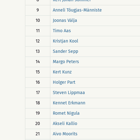
9
Anneli Tõugjas-Männiste
10
Joonas Välja
11
Timo Aas
12
Kristjan Kool
13
Sander Sepp
14
Margo Peters
15
Kert Kunz
16
Holger Part
17
Steven Lippmaa
18
Kennet Erkmann
19
Romet Nigula
20
Akseli Kallio
21
Aivo Moorits