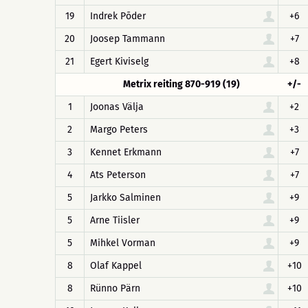
19
Indrek Põder
+6
20
Joosep Tammann
+7
21
Egert Kiviselg
+8
Metrix reiting 870-919 (19)
+/-
1
Joonas Välja
+2
2
Margo Peters
+3
3
Kennet Erkmann
+7
4
Ats Peterson
+7
5
Jarkko Salminen
+9
5
Arne Tiisler
+9
5
Mihkel Vorman
+9
8
Olaf Kappel
+10
8
Rünno Pärn
+10