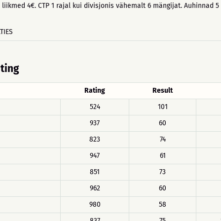
liikmed 4€. CTP 1 rajal kui divisjonis vähemalt 6 mängijat. Auhinnad 5 m
TIES
ating
Rating
Result
524
101
937
60
823
74
947
61
851
73
962
60
980
58
837
75