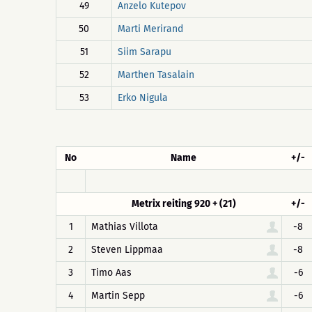
49
Anzelo Kutepov
50
Marti Merirand
51
Siim Sarapu
52
Marthen Tasalain
53
Erko Nigula
No
Name
+/-
Metrix reiting 920 + (21)
+/-
1
Mathias Villota
-8
2
Steven Lippmaa
-8
3
Timo Aas
-6
4
Martin Sepp
-6