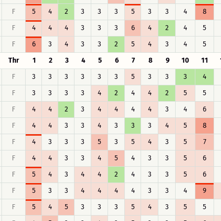
F
5
4
2
3
3
3
5
3
3
4
8
F
4
4
4
3
3
3
6
4
2
4
5
F
6
3
4
3
3
2
5
4
3
4
5
Thr
1
2
3
4
5
6
7
8
9
10
11
F
3
3
3
3
3
3
5
3
3
3
4
F
3
3
3
3
4
2
4
4
2
5
5
F
4
4
2
3
4
4
4
4
3
4
6
F
4
4
3
3
4
3
3
3
4
5
8
F
4
3
3
3
5
3
5
4
3
5
7
F
4
4
3
3
4
5
4
3
3
5
6
F
5
4
3
4
4
2
4
3
3
5
6
F
5
3
3
4
4
4
4
3
3
4
9
F
5
4
5
3
3
3
5
4
3
5
5