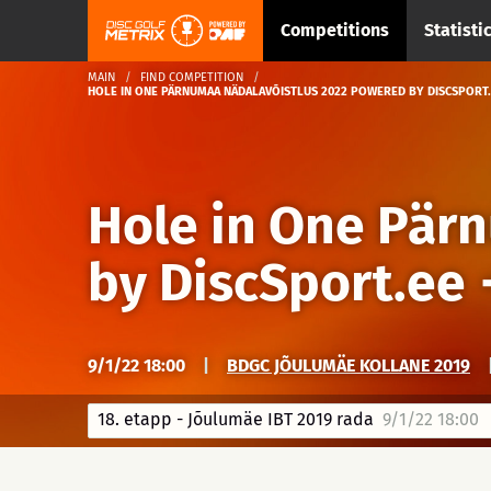
Competitions
Statisti
MAIN
FIND COMPETITION
HOLE IN ONE PÄRNUMAA NÄDALAVÕISTLUS 2022 POWERED BY DISCSPORT.EE
Hole in One Pär
by DiscSport.ee
9/1/22 18:00
|
BDGC JÕULUMÄE KOLLANE 2019
18. etapp - Jõulumäe IBT 2019 rada
9/1/22 18:00