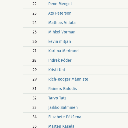
22
Rene Mengel
23
Ats Peterson
24
Mathias Villota
25
Mihkel Vorman
26
kevin mitjan
27
Kariina Merirand
28
Indrek Põder
29
Kristi Unt
29
Rich-Rodger Männiste
31
Rainers Balodis
32
Tarvo Tats
33
Jarkko Salminen
34
Elizabete Pēkšena
35
Marten Kasela